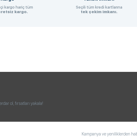
çi kargo hariç tüm
Seçili tüm kredi kartlarına
retsiz kargo.
tek çekim imkanı.
ar ol, fırsatları yakala!
Kampanya ve yeniliklerden habe