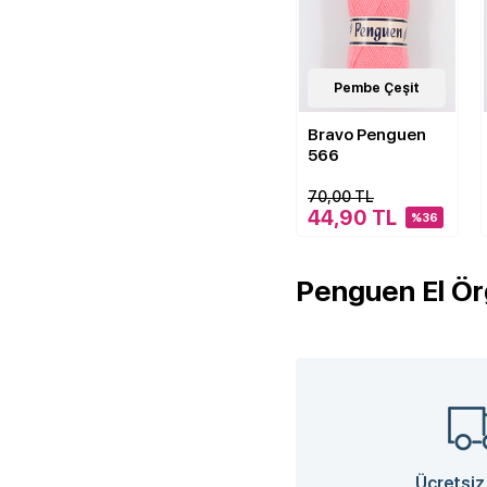
2
Pembe Çeşit
Çeşit
Bravo Penguen
566
70,00 TL
44,90 TL
%36
Penguen El Örg
Ücretsiz