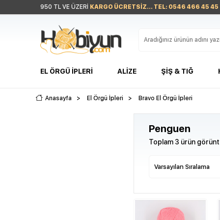
950 TL VE ÜZERİ
KARGO ÜCRETSİZ... TEL: 0546 466 45 45
EL ÖRGÜ İPLERI
ALIZE
ŞIŞ & TIĞ
Anasayfa
>
El Örgü İpleri
>
Bravo El Örgü İpleri
Penguen
Toplam 3 ürün görüntü