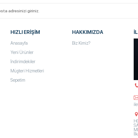
HIZLI ERIŞIM
HAKKIMIZDA
İ
Anasayfa
Biz Kimiz?
Yeni Ürünler
İndirimdekiler
Müşteri Hizmetleri
Sepetim
il
HO
SA
Mh
İ