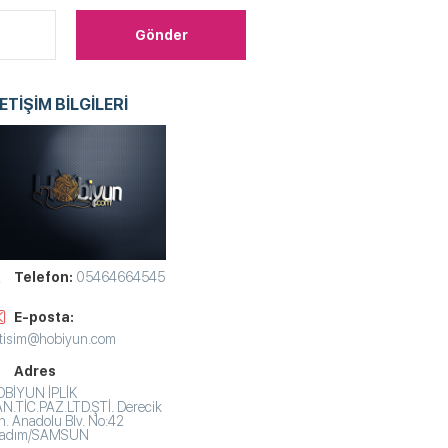
LETİŞİM BİLGİLERİ
Telefon:
05464664545
E-posta:
etisim@hobiyun.com
Adres
BİYUN İPLİK
N.TİC.PAZ.LTD.ŞTİ. Derecik
. Anadolu Blv. No:42
lkadım/SAMSUN