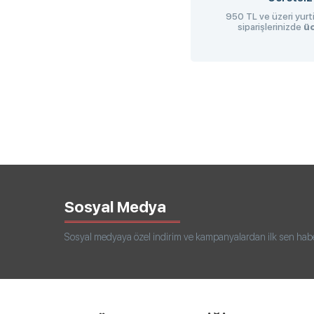
950 TL ve üzeri yurti
siparişlerinizde
üc
Sosyal Medya
Sosyal medyaya özel indirim ve kampanyalardan ilk sen haberd