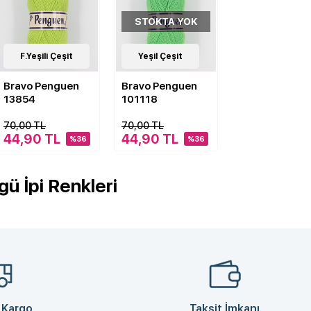
STOKTA YOK
2
F.Yeşili Çeşit
Çeşit
2
Yeşil Çeşit
Çeşit
Bravo Penguen
Bravo Penguen
13854
101118
70,00 TL
70,00 TL
44,90 TL
44,90 TL
%36
%36
ü İpi Renkleri
 Kargo
Taksit İmkanı