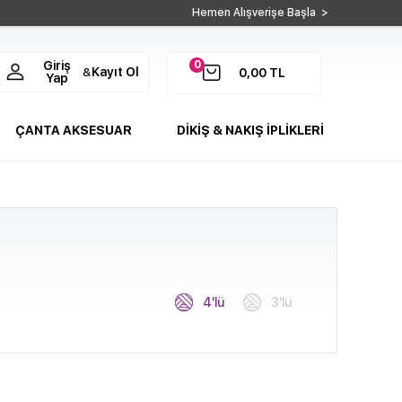
Hemen Alışverişe Başla >
0
Giriş
Kayıt Ol
&
0,00
TL
Yap
ÇANTA AKSESUAR
DİKİŞ & NAKIŞ İPLİKLERİ
4'lü
3'lü