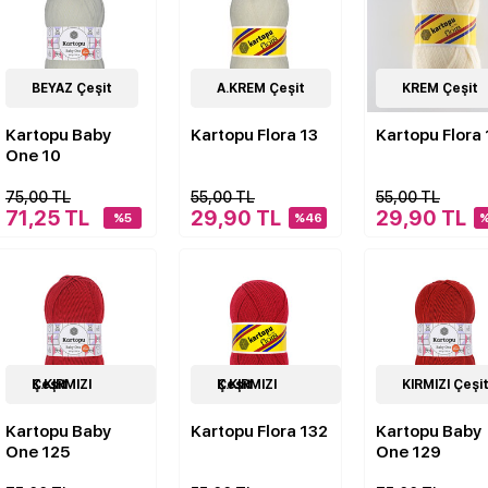
4
BEYAZ Çeşit
Çeşit
12
A.KREM Çeşit
Çeşit
12
KREM Çeşit
Çeşit
Kartopu Baby
Kartopu Flora 13
Kartopu Flora
One 10
75,00 TL
55,00 TL
55,00 TL
71,25 TL
29,90 TL
29,90 TL
%5
%46
4
K.KIRMIZI Çeşit
Çeşit
12
K.KIRMIZI Çeşit
Çeşit
4
KIRMIZI Çeşi
Çeşit
Kartopu Baby
Kartopu Flora 132
Kartopu Baby
One 125
One 129