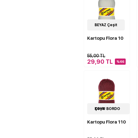
50
BEYAZ Çeşit
Çeşit
Kartopu Flora 10
55,00 TL
29,90 TL
%46
12
KOYU BORDO Çeşit
Çeşit
Kartopu Flora 110