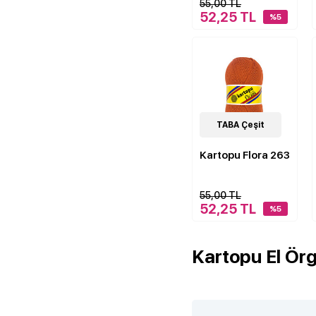
55,00 TL
52,25 TL
%5
50
TABA Çeşit
Çeşit
Kartopu Flora 263
55,00 TL
52,25 TL
%5
Kartopu El Örgü