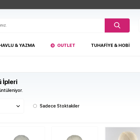
HAVLU & YAZMA
OUTLET
TUHAFIYE & HOBI
 İpleri
ntüleniyor.
Sadece Stoktakiler