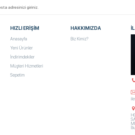
HIZLI ERIŞIM
HAKKIMIZDA
İ
Anasayfa
Biz Kimiz?
Yeni Ürünler
İndirimdekiler
Müşteri Hizmetleri
Sepetim
il
HO
SA
Mh
İ