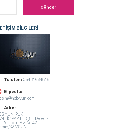
LETİŞİM BİLGİLERİ
Telefon:
05464664545
E-posta:
etisim@hobiyun.com
Adres
BİYUN İPLİK
N.TİC.PAZ.LTD.ŞTİ. Derecik
. Anadolu Blv. No:42
lkadım/SAMSUN