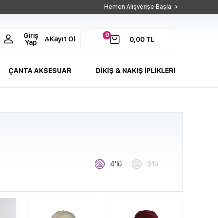
Hemen Alışverişe Başla >
0
Giriş
Kayıt Ol
&
0,00
TL
Yap
ÇANTA AKSESUAR
DİKİŞ & NAKIŞ İPLİKLERİ
4'lü
3'lü