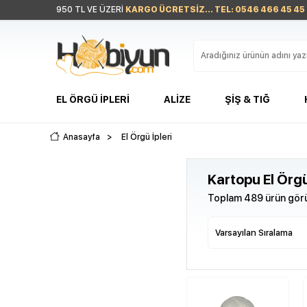
950 TL VE ÜZERİ
KARGO ÜCRETSİZ... TEL: 0546 466 45 45
EL ÖRGÜ İPLERI
ALIZE
ŞIŞ & TIĞ
Anasayfa
>
El Örgü İpleri
Kartopu El Örgü
Toplam 489 ürün görü