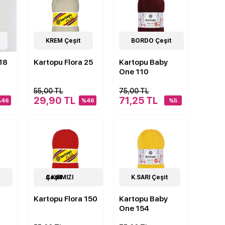
12
KREM Çeşit
Çeşit
4
BORDO Çeşit
Çeşit
 18
Kartopu Flora 25
Kartopu Baby
One 110
55,00 TL
75,00 TL
29,90 TL
71,25 TL
%46
%46
%5
t
12
A.KIRMIZI Çeşit
Çeşit
4
K.SARI Çeşit
Çeşit
Kartopu Flora 150
Kartopu Baby
One 154