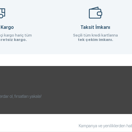
 Kargo
Taksit İmkanı
çi kargo hariç tüm
Seçili tüm kredi kartlarına
retsiz kargo.
tek çekim imkanı.
ar ol, fırsatları yakala!
Kampanya ve yeniliklerden habe