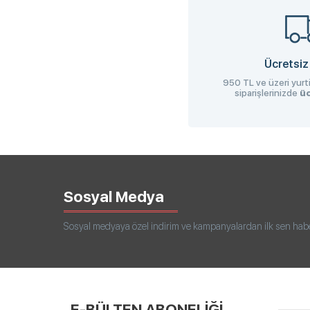
Ücretsiz
950 TL ve üzeri yurti
siparişlerinizde
üc
Sosyal Medya
Sosyal medyaya özel indirim ve kampanyalardan ilk sen haberd
E-BÜLTEN ABONELİĞİ