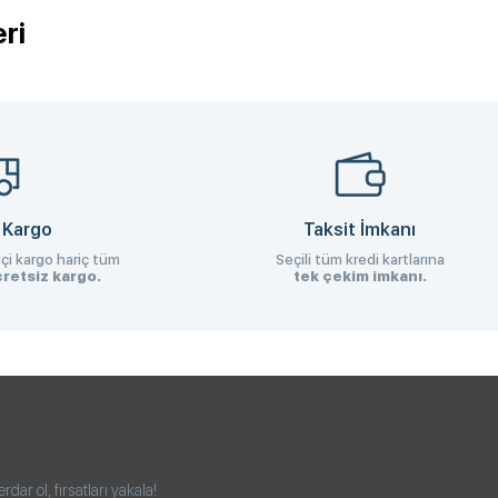
ri
 Kargo
Taksit İmkanı
çi kargo hariç tüm
Seçili tüm kredi kartlarına
retsiz kargo.
tek çekim imkanı.
ar ol, fırsatları yakala!