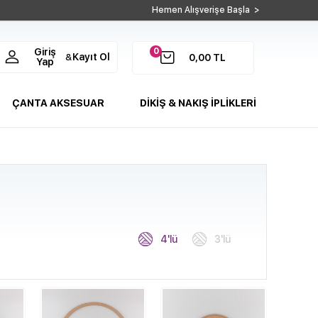
Hemen Alışverişe Başla >
0
Giriş
Kayıt Ol
&
0,00
TL
Yap
ÇANTA AKSESUAR
DİKİŞ & NAKIŞ İPLİKLERİ
4'lü
3'lü