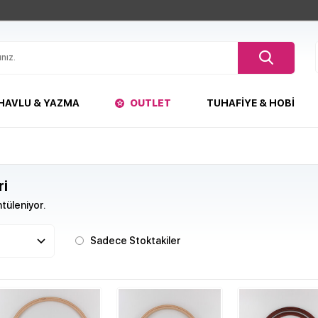
HAVLU & YAZMA
OUTLET
TUHAFIYE & HOBI
ri
tüleniyor.
Sadece Stoktakiler