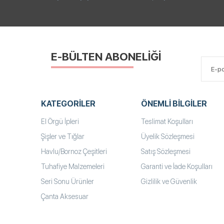
E-BÜLTEN ABONELİĞİ
KATEGORILER
ÖNEMLI BILGILER
El Örgü İpleri
Teslimat Koşulları
Şişler ve Tığlar
Üyelik Sözleşmesi
Havlu/Bornoz Çeşitleri
Satış Sözleşmesi
Tuhafiye Malzemeleri
Garanti ve İade Koşulları
Seri Sonu Ürünler
Gizlilik ve Güvenlik
Çanta Aksesuar