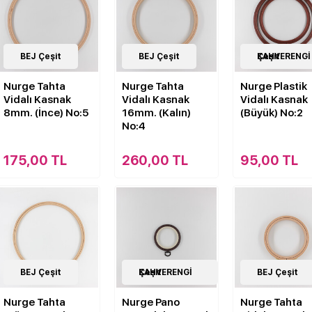
7
BEJ Çeşit
Çeşit
7
BEJ Çeşit
Çeşit
1
KAHVERENGİ Çeşit
Çeşit
Nurge Tahta
Nurge Tahta
Nurge Plastik
Vidalı Kasnak
Vidalı Kasnak
Vidalı Kasnak
8mm. (İnce) No:5
16mm. (Kalın)
(Büyük) No:2
No:4
175,00 TL
260,00 TL
95,00 TL
7
BEJ Çeşit
Çeşit
4
KAHVERENGİ Çeşit
Çeşit
7
BEJ Çeşit
Çeşit
Nurge Tahta
Nurge Pano
Nurge Tahta