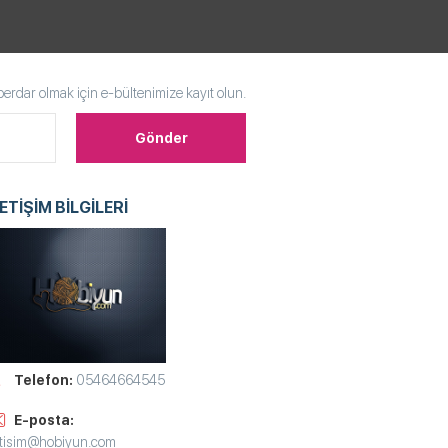
rdar olmak için e-bültenimize kayıt olun.
LETİŞİM BİLGİLERİ
Telefon:
05464664545
E-posta:
etisim@hobiyun.com