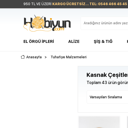
950 TL VE ÜZERİ
KARGO ÜCRETSİZ... TEL: 0546 466 45 45
EL ÖRGÜ İPLERI
ALIZE
ŞIŞ & TIĞ
Anasayfa
>
Tuhafiye Malzemeleri
Kasnak Çeşitle
Toplam 43 ürün görün