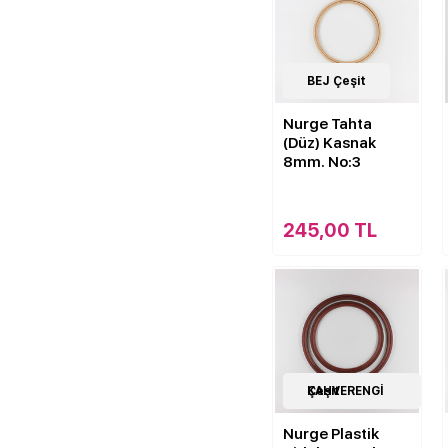
7
BEJ Çeşit
Çeşit
Nurge Tahta
(Düz) Kasnak
8mm. No:3
245,00 TL
1
KAHVERENGİ Çeşit
Çeşit
Nurge Plastik