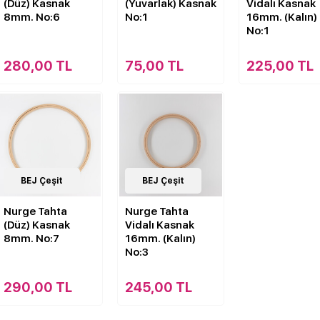
(Düz) Kasnak
(Yuvarlak) Kasnak
Vidalı Kasnak
8mm. No:6
No:1
16mm. (Kalın)
No:1
280,00 TL
75,00 TL
225,00 TL
7
BEJ Çeşit
Çeşit
7
BEJ Çeşit
Çeşit
Nurge Tahta
Nurge Tahta
(Düz) Kasnak
Vidalı Kasnak
8mm. No:7
16mm. (Kalın)
No:3
290,00 TL
245,00 TL