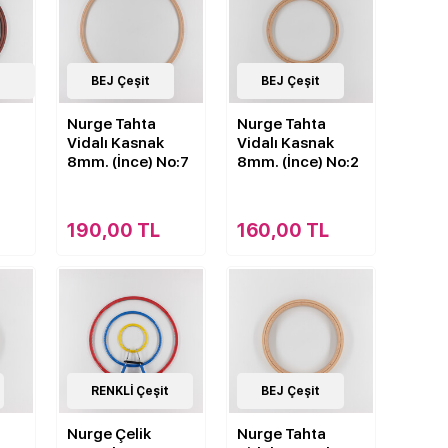
7
BEJ Çeşit
Çeşit
7
BEJ Çeşit
Çeşit
Nurge Tahta
Nurge Tahta
Vidalı Kasnak
Vidalı Kasnak
8mm. (İnce) No:7
8mm. (İnce) No:2
190,00 TL
160,00 TL
2
RENKLİ Çeşit
Çeşit
7
BEJ Çeşit
Çeşit
Nurge Çelik
Nurge Tahta