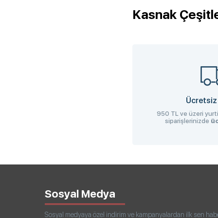
Kasnak Çeşitle
Ücretsiz
950 TL ve üzeri yurti
siparişlerinizde
üc
Sosyal Medya
Sosyal medyaya özel indirim ve kampanyalardan ilk sen haberd