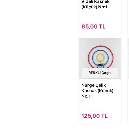
Vidalı Kasnak
(Küçük) No:1
85,00 TL
2
RENKLİ Çeşit
Çeşit
Nurge Çelik
Kasnak (Küçük)
No:1
125,00 TL