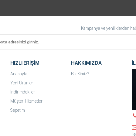
Kampanya ve yeniliklerden habe
HIZLI ERIŞIM
HAKKIMIZDA
İ
Anasayfa
Biz Kimiz?
Yeni Ürünler
İndirimdekiler
Müşteri Hizmetleri
Sepetim
il