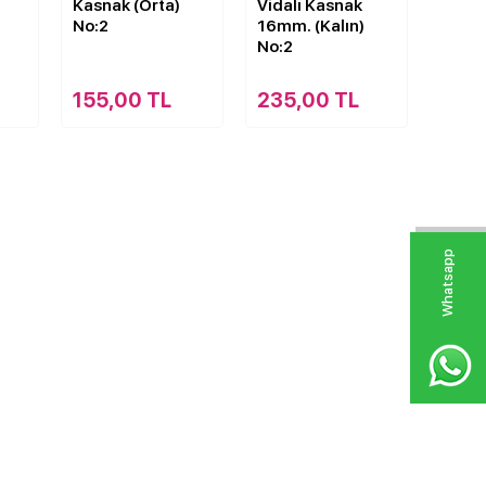
Kasnak (Orta)
Vidalı Kasnak
No:2
16mm. (Kalın)
No:2
155,00 TL
235,00 TL
W
h
a
s
p
p
D
e
s
e
H
a
t
t