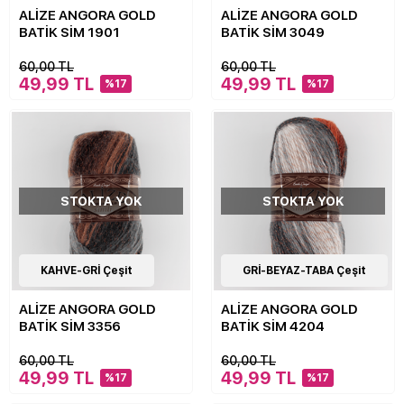
ALİZE ANGORA GOLD
ALİZE ANGORA GOLD
BATİK SİM 1901
BATİK SİM 3049
60,00 TL
60,00 TL
49,99 TL
49,99 TL
%17
%17
STOKTA YOK
STOKTA YOK
17
KAHVE-GRİ Çeşit
Çeşit
17
GRİ-BEYAZ-TABA Çeşit
Çeşit
ALİZE ANGORA GOLD
ALİZE ANGORA GOLD
BATİK SİM 3356
BATİK SİM 4204
60,00 TL
60,00 TL
49,99 TL
49,99 TL
%17
%17