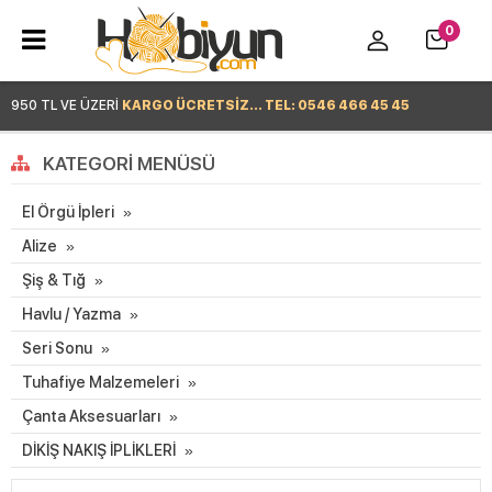
0
950 TL VE ÜZERİ
KARGO ÜCRETSİZ... TEL: 0546 466 45 45
Hemen Alışverişe Başla >
KATEGORI MENÜSÜ
El Örgü İpleri
Alize
Şiş & Tığ
Havlu / Yazma
Seri Sonu
Tuhafiye Malzemeleri
Çanta Aksesuarları
DİKİŞ NAKIŞ İPLİKLERİ