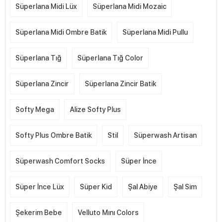
Süperlana Midi Lüx
Süperlana Midi Mozaic
Süperlana Midi Ombre Batik
Süperlana Midi Pullu
Süperlana Tığ
Süperlana Tığ Color
Süperlana Zincir
Süperlana Zincir Batik
Softy Mega
Alize Softy Plus
Softy Plus Ombre Batik
Stil
Süperwash Artisan
Süperwash Comfort Socks
Süper İnce
Süper İnce Lüx
Süper Kid
Şal Abiye
Şal Sim
Şekerim Bebe
Velluto Mını Colors