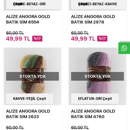
17
PEMBE-BEYAZ-GRİ Çeşit
Çeşit
17
KIRMIZI-BEYAZ-KAHVE Çeşit
Çeşit
ALİZE ANGORA GOLD
ALİZE ANGORA GOLD
BATİK SİM 6554
BATİK SİM 2978
W
h
a
s
p
p
D
e
s
e
H
a
t
t
60,00 TL
60,00 TL
49,99 TL
49,99 TL
%17
%17
STOKTA YOK
STOKTA YOK
17
KAHVE-YEŞİL Çeşit
Çeşit
17
EFLATUN-GRİ Çeşit
Çeşit
ALİZE ANGORA GOLD
ALİZE ANGORA GOLD
BATİK SİM 2623
BATİK SİM 4760
60,00 TL
60,00 TL