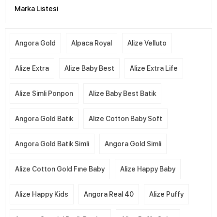
Marka Listesi
Angora Gold
Alpaca Royal
Alize Velluto
Alize Extra
Alize Baby Best
Alize Extra Life
Alize Simli Ponpon
Alize Baby Best Batik
Angora Gold Batik
Alize Cotton Baby Soft
Angora Gold Batik Simli
Angora Gold Simli
Alize Cotton Gold Fıne Baby
Alize Happy Baby
Alize Happy Kids
Angora Real 40
Alize Puffy