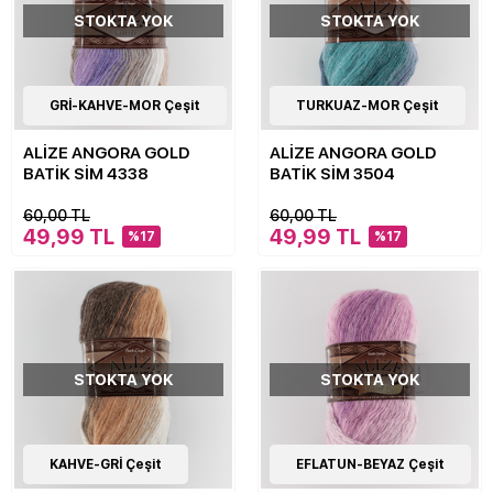
STOKTA YOK
STOKTA YOK
17
GRİ-KAHVE-MOR Çeşit
Çeşit
17
TURKUAZ-MOR Çeşit
Çeşit
ALİZE ANGORA GOLD
ALİZE ANGORA GOLD
BATİK SİM 4338
BATİK SİM 3504
60,00 TL
60,00 TL
49,99 TL
49,99 TL
%17
%17
STOKTA YOK
STOKTA YOK
17
KAHVE-GRİ Çeşit
Çeşit
17
EFLATUN-BEYAZ Çeşit
Çeşit