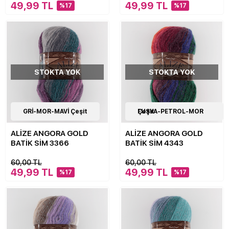
49,99 TL
49,99 TL
%17
%17
STOKTA YOK
STOKTA YOK
17
GRİ-MOR-MAVİ Çeşit
Çeşit
17
FUŞYA-PETROL-MOR Çeşit
Çeşit
ALİZE ANGORA GOLD
ALİZE ANGORA GOLD
BATİK SİM 3366
BATİK SİM 4343
60,00 TL
60,00 TL
49,99 TL
49,99 TL
%17
%17