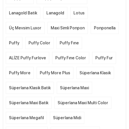
Lanagold Batik
Lanagold
Lotus
Üç Mevsim Luxor
Maxi Simli Ponpon
Ponponella
Puffy
Puffy Color
Puffy Fıne
ALİZE Puffy Furlove
Puffy Fıne Color
Puffy Fur
Puffy More
Puffy More Plus
Süperlana Klasik
Süperlana Klasik Batik
Süperlana Maxi
Süperlana Maxi Batik
Süperlana Maxi Multi Color
Süperlana Megafil
Süperlana Midi