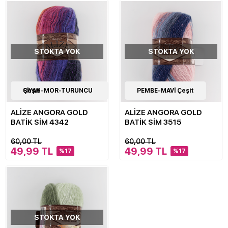
STOKTA YOK
STOKTA YOK
17
SİYAH-MOR-TURUNCU Çeşit
Çeşit
17
PEMBE-MAVİ Çeşit
Çeşit
ALİZE ANGORA GOLD
ALİZE ANGORA GOLD
BATİK SİM 4342
BATİK SİM 3515
60,00 TL
60,00 TL
49,99 TL
49,99 TL
%17
%17
STOKTA YOK