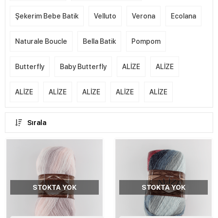
Şekerim Bebe Batik
Velluto
Verona
Ecolana
Naturale Boucle
Bella Batik
Pompom
Butterfly
Baby Butterfly
ALİZE
ALİZE
ALİZE
ALİZE
ALİZE
ALİZE
ALİZE
Sırala
STOKTA YOK
STOKTA YOK