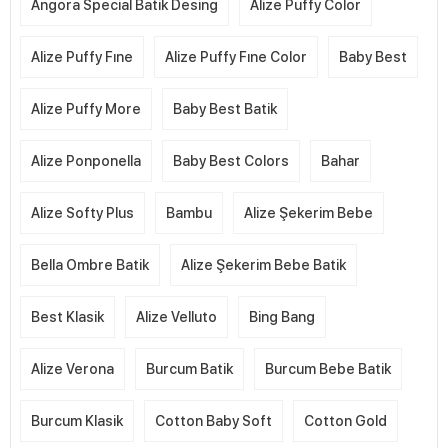
Angora Special Batik Desing
Alize Puffy Color
Alize Puffy Fıne
Alize Puffy Fıne Color
Baby Best
Alize Puffy More
Baby Best Batik
Alize Ponponella
Baby Best Colors
Bahar
Alize Softy Plus
Bambu
Alize Şekerim Bebe
Bella Ombre Batik
Alize Şekerim Bebe Batik
Best Klasik
Alize Velluto
Bing Bang
Alize Verona
Burcum Batik
Burcum Bebe Batik
Burcum Klasik
Cotton Baby Soft
Cotton Gold