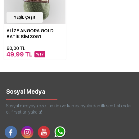
17
YEŞİL Çeşit
Çeşit
ALİZE ANGORA GOLD
BATİK SİM 3051
60,00 TL
49,99 TL
%17
Sosyal Medya
Sosyal medyaya özel indirim ve kampanyalardan ilk sen haberdar
ol, fırsatları yakala!