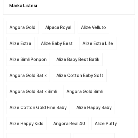
Marka Listesi
Angora Gold
Alpaca Royal
Alize Velluto
Alize Extra
Alize Baby Best
Alize Extra Life
Alize Simli Ponpon
Alize Baby Best Batik
Angora Gold Batik
Alize Cotton Baby Soft
Angora Gold Batik Simli
Angora Gold Simli
Alize Cotton Gold Fıne Baby
Alize Happy Baby
Alize Happy Kids
Angora Real 40
Alize Puffy