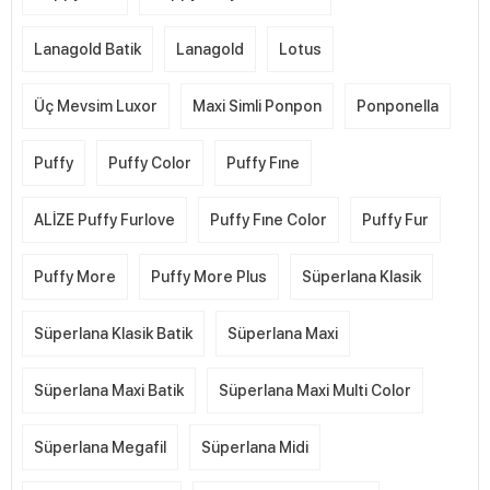
Lanagold Batik
Lanagold
Lotus
Üç Mevsim Luxor
Maxi Simli Ponpon
Ponponella
Puffy
Puffy Color
Puffy Fıne
ALİZE Puffy Furlove
Puffy Fıne Color
Puffy Fur
Puffy More
Puffy More Plus
Süperlana Klasik
Süperlana Klasik Batik
Süperlana Maxi
Süperlana Maxi Batik
Süperlana Maxi Multi Color
Süperlana Megafil
Süperlana Midi