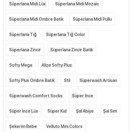
Süperlana Midi Lüx
Süperlana Midi Mozaic
Süperlana Midi Ombre Batik
Süperlana Midi Pullu
Süperlana Tığ
Süperlana Tığ Color
Süperlana Zincir
Süperlana Zincir Batik
Softy Mega
Alize Softy Plus
Softy Plus Ombre Batik
Stil
Süperwash Artisan
Süperwash Comfort Socks
Süper İnce
Süper İnce Lüx
Süper Kid
Şal Abiye
Şal Sim
Şekerim Bebe
Velluto Mını Colors