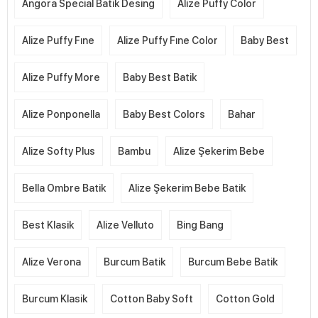
Angora Special Batik Desing
Alize Puffy Color
Alize Puffy Fıne
Alize Puffy Fıne Color
Baby Best
Alize Puffy More
Baby Best Batik
Alize Ponponella
Baby Best Colors
Bahar
Alize Softy Plus
Bambu
Alize Şekerim Bebe
Bella Ombre Batik
Alize Şekerim Bebe Batik
Best Klasik
Alize Velluto
Bing Bang
Alize Verona
Burcum Batik
Burcum Bebe Batik
Burcum Klasik
Cotton Baby Soft
Cotton Gold