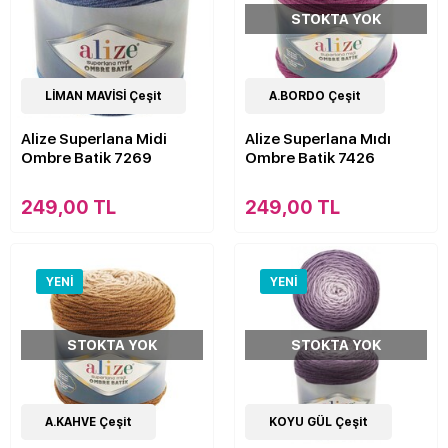
STOKTA YOK
11
LİMAN MAVİSİ Çeşit
Çeşit
11
A.BORDO Çeşit
Çeşit
Alize Superlana Midi
Alize Superlana Mıdı
Ombre Batik 7269
Ombre Batik 7426
249,00 TL
249,00 TL
YENI
YENI
STOKTA YOK
STOKTA YOK
11
A.KAHVE Çeşit
Çeşit
11
KOYU GÜL Çeşit
Çeşit