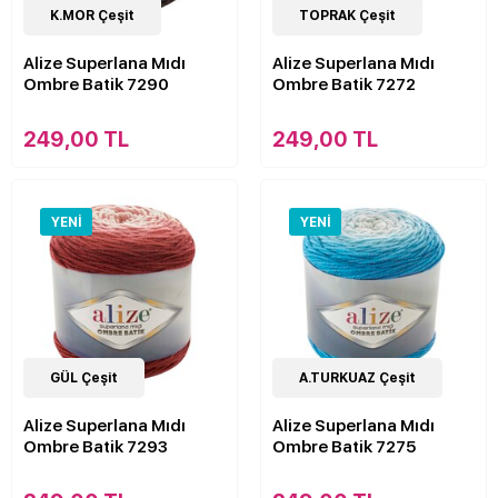
11
K.MOR Çeşit
Çeşit
11
TOPRAK Çeşit
Çeşit
Alize Superlana Mıdı
Alize Superlana Mıdı
Ombre Batik 7290
Ombre Batik 7272
249,00 TL
249,00 TL
YENI
YENI
11
GÜL Çeşit
Çeşit
11
A.TURKUAZ Çeşit
Çeşit
Alize Superlana Mıdı
Alize Superlana Mıdı
Ombre Batik 7293
Ombre Batik 7275