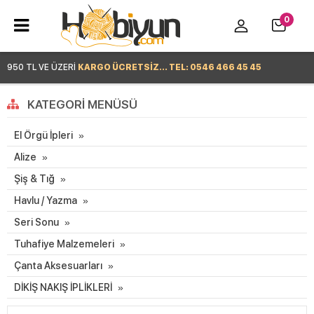
0
950 TL VE ÜZERİ
KARGO ÜCRETSİZ... TEL: 0546 466 45 45
Hemen Alışverişe Başla >
KATEGORI MENÜSÜ
El Örgü İpleri
Alize
Şiş & Tığ
Havlu / Yazma
Seri Sonu
Tuhafiye Malzemeleri
Çanta Aksesuarları
DİKİŞ NAKIŞ İPLİKLERİ