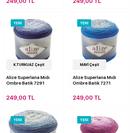
249,00 TL
249,00 TL
YENI
YENI
11
K.TURKUAZ Çeşit
Çeşit
11
MAVİ Çeşit
Çeşit
Alize Superlana Mıdı
Alize Superlana Mıdı
Ombre Batik 7291
Ombre Batik 7271
249,00 TL
249,00 TL
YENI
YENI