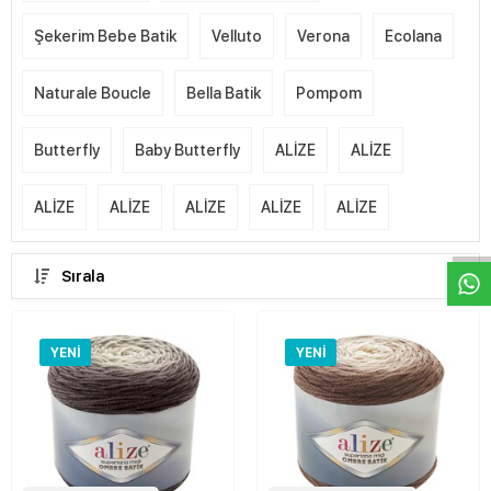
Şekerim Bebe Batik
Velluto
Verona
Ecolana
Naturale Boucle
Bella Batik
Pompom
Butterfly
Baby Butterfly
ALİZE
ALİZE
W
h
a
s
p
p
D
e
s
e
H
a
t
t
ALİZE
ALİZE
ALİZE
ALİZE
ALİZE
Sırala
YENI
YENI