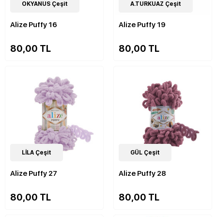
89
OKYANUS Çeşit
Çeşit
90
A.TURKUAZ Çeşit
Çeşit
Alize Puffy 16
Alize Puffy 19
80,00 TL
80,00 TL
90
LİLA Çeşit
Çeşit
90
GÜL Çeşit
Çeşit
Alize Puffy 27
Alize Puffy 28
80,00 TL
80,00 TL