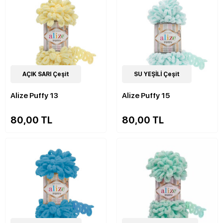
90
AÇIK SARI Çeşit
Çeşit
90
SU YEŞİLİ Çeşit
Çeşit
Alize Puffy 13
Alize Puffy 15
80,00 TL
80,00 TL