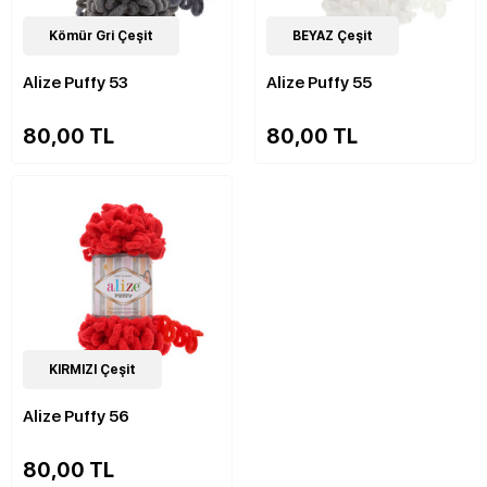
90
Kömür Gri Çeşit
Çeşit
90
BEYAZ Çeşit
Çeşit
Alize Puffy 53
Alize Puffy 55
80,00 TL
80,00 TL
90
KIRMIZI Çeşit
Çeşit
Alize Puffy 56
80,00 TL