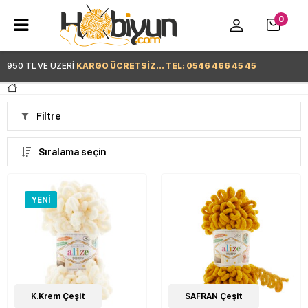
0
950 TL VE ÜZERİ
KARGO ÜCRETSİZ... TEL: 0546 466 45 45
Hemen Alışverişe Başla >
Filtre
Sıralama seçin
YENI
90
K.Krem Çeşit
Çeşit
89
SAFRAN Çeşit
Çeşit