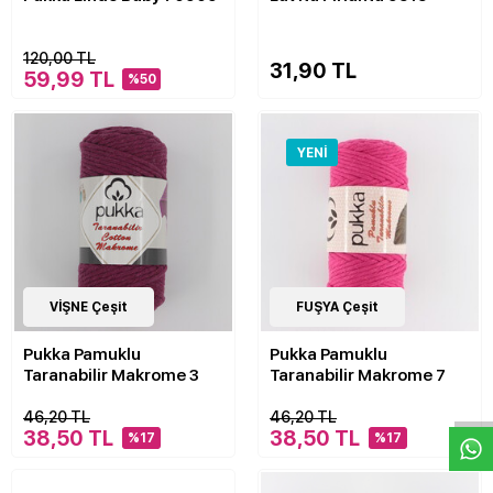
120,00 TL
31,90 TL
59,99 TL
%50
YENI
21
VİŞNE Çeşit
Çeşit
20
FUŞYA Çeşit
Çeşit
Pukka Pamuklu
Pukka Pamuklu
W
h
a
s
p
p
D
e
s
e
H
a
t
t
Taranabilir Makrome 3
Taranabilir Makrome 7
46,20 TL
46,20 TL
38,50 TL
38,50 TL
%17
%17