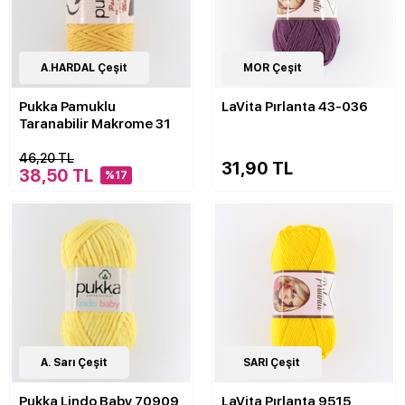
21
A.HARDAL Çeşit
Çeşit
34
MOR Çeşit
Çeşit
Pukka Pamuklu
LaVita Pırlanta 43-036
Taranabilir Makrome 31
46,20 TL
31,90 TL
38,50 TL
%17
1
A. Sarı Çeşit
Çeşit
34
SARI Çeşit
Çeşit
Pukka Lindo Baby 70909
LaVita Pırlanta 9515