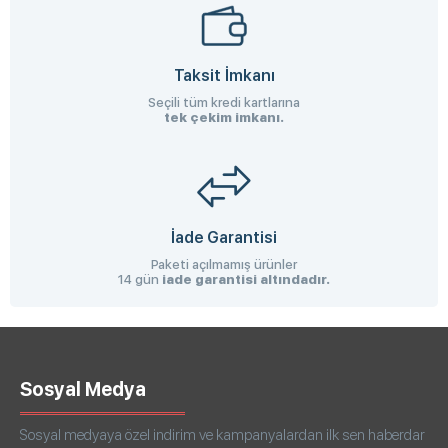
Taksit İmkanı
Seçili tüm kredi kartlarına
tek çekim imkanı.
İade Garantisi
Paketi açılmamış ürünler
14 gün
iade garantisi altındadır.
Sosyal Medya
Sosyal medyaya özel indirim ve kampanyalardan ilk sen haberdar