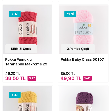
YENI
YENI
21
KIRMIZI Çeşit
Çeşit
1
O.Pembe Çeşit
Çeşit
Pukka Pamuklu
Pukka Baby Class 60107
Taranabilir Makrome 29
46,20 TL
85,00 TL
38,50 TL
49,90 TL
%17
%41
YENI