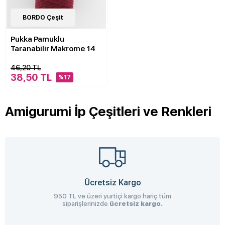
21
BORDO Çeşit
Çeşit
Pukka Pamuklu
Taranabilir Makrome 14
46,20 TL
38,50 TL
%17
Amigurumi İp Çeşitleri ve Renkleri
Ücretsiz Kargo
950 TL ve üzeri yurtiçi kargo hariç tüm
siparişlerinizde
ücretsiz kargo.