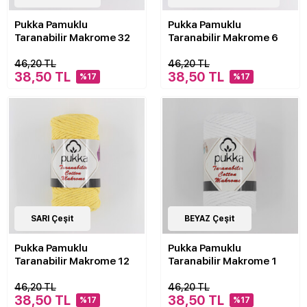
Pukka Pamuklu
Pukka Pamuklu
Taranabilir Makrome 32
Taranabilir Makrome 6
46,20 TL
46,20 TL
38,50 TL
38,50 TL
%17
%17
21
SARI Çeşit
Çeşit
21
BEYAZ Çeşit
Çeşit
Pukka Pamuklu
Pukka Pamuklu
Taranabilir Makrome 12
Taranabilir Makrome 1
46,20 TL
46,20 TL
38,50 TL
38,50 TL
%17
%17