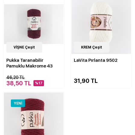
20
VİŞNE Çeşit
Çeşit
34
KREM Çeşit
Çeşit
Pukka Taranabilir
LaVita Pırlanta 9502
Pamuklu Makrome 43
46,20 TL
31,90 TL
38,50 TL
%17
YENI