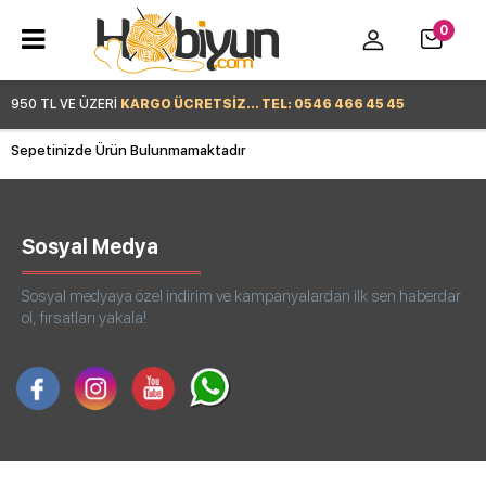
0
950 TL VE ÜZERİ
KARGO ÜCRETSİZ... TEL: 0546 466 45 45
Sepetinizde Ürün Bulunmamaktadır
Hemen Alışverişe Başla >
Sosyal Medya
Sosyal medyaya özel indirim ve kampanyalardan ilk sen haberdar
ol, fırsatları yakala!