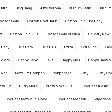
lluto
Bing Bang
Alize Verona
Burcum Batik
Burcum 
Cotton Gold
Cotton Gold Batik
Cotton Gold Fıne Baby
ew
Cotton Gold Plus
Cotton Gold Pratıca
Country New
a Baby
Diva Batik
Diva Plus
Extra
Extra Life
Fas
Colors
Happy Baby
Java
Happy Kids
Happy Baby Mu
uxor
Maxi Simli Ponpon
Ponponella
Puffy
Puffy Co
ffy Fur
Puffy More
Puffy More Plus
Süperlana Klasik
Süperlana Maxi Multi Color
Süperlana Megafil
Süperlana 