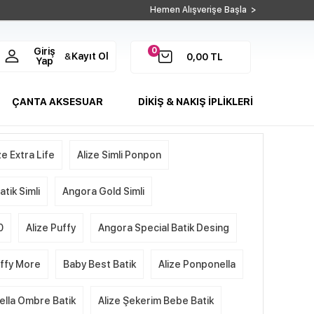
Hemen Alışverişe Başla >
0
Giriş
Kayıt Ol
&
0,00
TL
Yap
ÇANTA AKSESUAR
DİKİŞ & NAKIŞ İPLİKLERİ
ze Extra Life
Alize Simli Ponpon
tik Simli
Angora Gold Simli
0
Alize Puffy
Angora Special Batik Desing
uffy More
Baby Best Batik
Alize Ponponella
ella Ombre Batik
Alize Şekerim Bebe Batik