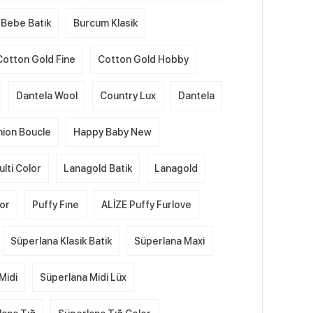
Bebe Batik
Burcum Klasik
Cotton Gold Fine
Cotton Gold Hobby
Dantela Wool
Country Lux
Dantela
hion Boucle
Happy Baby New
lti Color
Lanagold Batik
Lanagold
lor
Puffy Fıne
ALİZE Puffy Furlove
Süperlana Klasik Batik
Süperlana Maxi
Midi
Süperlana Midi Lüx