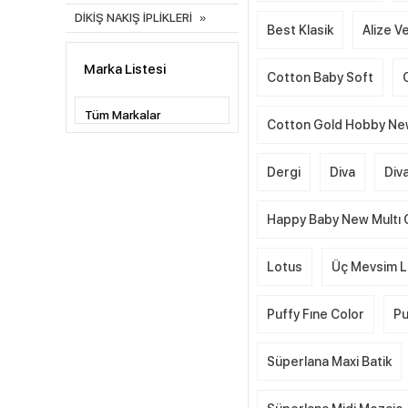
DİKİŞ NAKIŞ İPLİKLERİ
Best Klasik
Alize Ve
Marka Listesi
Cotton Baby Soft
Cotton Gold Hobby N
Dergi
Diva
Div
Happy Baby New Multı 
Lotus
Üç Mevsim L
Puffy Fıne Color
Pu
Süperlana Maxi Batik