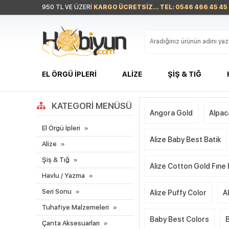
950 TL VE ÜZERİ
KARGO ÜCRETSİZ... TEL: 0546 466 45 45
EL ÖRGÜ İPLERI
ALIZE
ŞIŞ & TIĞ
KATEGORI MENÜSÜ
Angora Gold
Alpac
El Örgü İpleri
Alize Baby Best Batik
Alize
Şiş & Tığ
Alize Cotton Gold Fıne
Havlu / Yazma
Seri Sonu
Alize Puffy Color
A
Tuhafiye Malzemeleri
Baby Best Colors
Çanta Aksesuarları