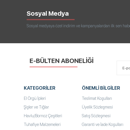
Sosyal Medya
Sosyal medyaya özel indirim ve kampanyalardan ilk sen haberd
E-BÜLTEN ABONELİĞİ
KATEGORILER
ÖNEMLI BILGILER
El Örgü İpleri
Teslimat Koşulları
Şişler ve Tığlar
Üyelik Sözleşmesi
Havlu/Bornoz Çeşitleri
Satış Sözleşmesi
Tuhafiye Malzemeleri
Garanti ve İade Koşulları