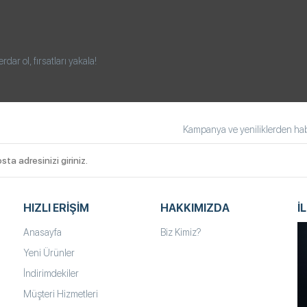
ar ol, fırsatları yakala!
Kampanya ve yeniliklerden habe
HIZLI ERIŞIM
HAKKIMIZDA
İ
Anasayfa
Biz Kimiz?
Yeni Ürünler
İndirimdekiler
Müşteri Hizmetleri