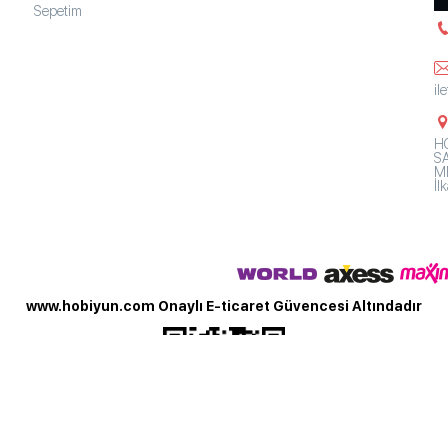
Sepetim
il
HO
SA
Mh
İ
www.hobiyun.com Onaylı E-ticaret Güvencesi Altındadır