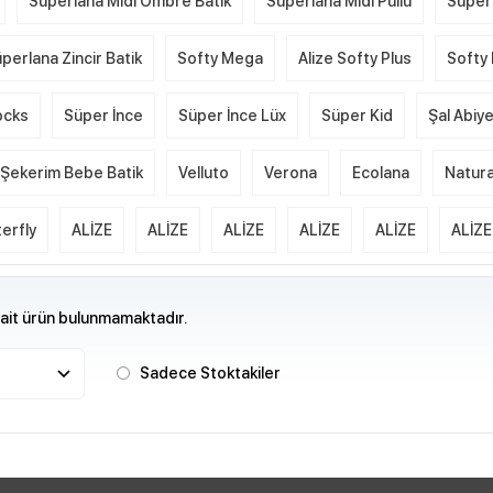
Süperlana Midi Ombre Batik
Süperlana Midi Pullu
Süper
perlana Zincir Batik
Softy Mega
Alize Softy Plus
Softy 
ocks
Süper İnce
Süper İnce Lüx
Süper Kid
Şal Abiy
Şekerim Bebe Batik
Velluto
Verona
Ecolana
Natura
erfly
ALİZE
ALİZE
ALİZE
ALİZE
ALİZE
ALİZE
 ait ürün bulunmamaktadır.
Sadece Stoktakiler