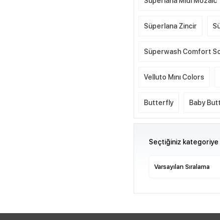
Süperlana Midi Mozaic
Süperlana Zincir
Sü
Süperwash Comfort S
Velluto Mını Colors
Butterfly
Baby Butt
Seçtiğiniz kategoriye