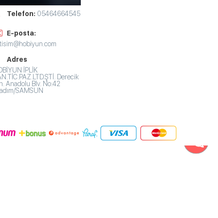
Telefon:
05464664545
E-posta:
etisim@hobiyun.com
Adres
BİYUN İPLİK
N.TİC.PAZ.LTD.ŞTİ. Derecik
. Anadolu Blv. No:42
lkadım/SAMSUN