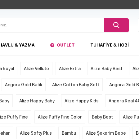
HAVLU & YAZMA
OUTLET
TUHAFIYE & HOBI
a Royal
Alize Velluto
Alize Extra
Alize Baby Best
Ali
Angora Gold Batik
Alize Cotton Baby Soft
Angora Gold Ba
 Baby
Alize Happy Baby
Alize Happy Kids
Angora Real 4
lize Puffy Fıne
Alize Puffy Fıne Color
Baby Best
Alize P
Bahar
Alize Softy Plus
Bambu
Alize Şekerim Bebe
B