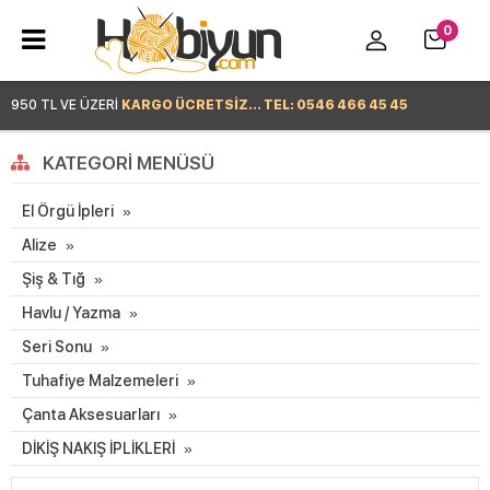
0
950 TL VE ÜZERİ
KARGO ÜCRETSİZ... TEL: 0546 466 45 45
Hemen Alışverişe Başla >
KATEGORI MENÜSÜ
El Örgü İpleri
Alize
Şiş & Tığ
Havlu / Yazma
Seri Sonu
Tuhafiye Malzemeleri
Çanta Aksesuarları
DİKİŞ NAKIŞ İPLİKLERİ