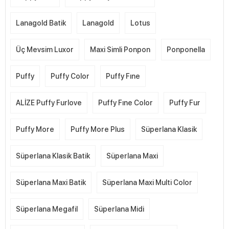
Lanagold Batik
Lanagold
Lotus
Üç Mevsim Luxor
Maxi Simli Ponpon
Ponponella
Puffy
Puffy Color
Puffy Fıne
ALİZE Puffy Furlove
Puffy Fıne Color
Puffy Fur
Puffy More
Puffy More Plus
Süperlana Klasik
Süperlana Klasik Batik
Süperlana Maxi
Süperlana Maxi Batik
Süperlana Maxi Multi Color
Süperlana Megafil
Süperlana Midi