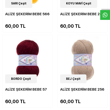
W
h
a
s
p
p
D
e
s
e
H
a
t
t
33
SARI Çeşit
Çeşit
33
KOYU MAVİ Çeşit
Çeşit
ALİZE ŞEKERİM BEBE 566
ALİZE ŞEKERİM BEBE 289
60,00 TL
60,00 TL
33
BORDO Çeşit
Çeşit
33
BEJ Çeşit
Çeşit
ALİZE ŞEKERİM BEBE 57
ALİZE ŞEKERİM BEBE 256
60,00 TL
60,00 TL