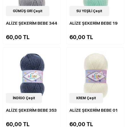
33
GÜMÜŞ GRİ Çeşit
Çeşit
33
SU YEŞİLİ Çeşit
Çeşit
ALİZE ŞEKERİM BEBE 344
ALİZE ŞEKERİM BEBE 19
60,00 TL
60,00 TL
33
İNDİGO Çeşit
Çeşit
34
KREM Çeşit
Çeşit
ALİZE ŞEKERİM BEBE 353
ALİZE ŞEKERİM BEBE 01
60,00 TL
60,00 TL