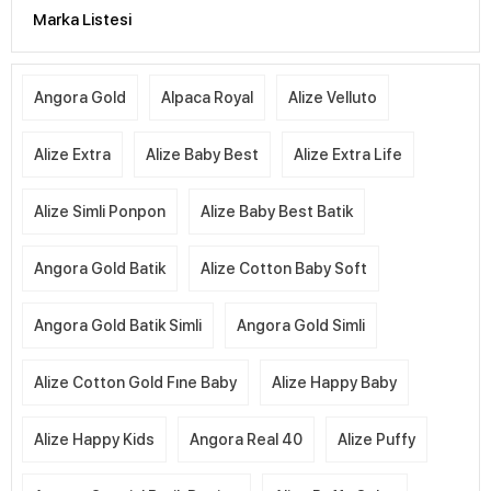
Marka Listesi
Angora Gold
Alpaca Royal
Alize Velluto
Alize Extra
Alize Baby Best
Alize Extra Life
Alize Simli Ponpon
Alize Baby Best Batik
Angora Gold Batik
Alize Cotton Baby Soft
Angora Gold Batik Simli
Angora Gold Simli
Alize Cotton Gold Fıne Baby
Alize Happy Baby
Alize Happy Kids
Angora Real 40
Alize Puffy