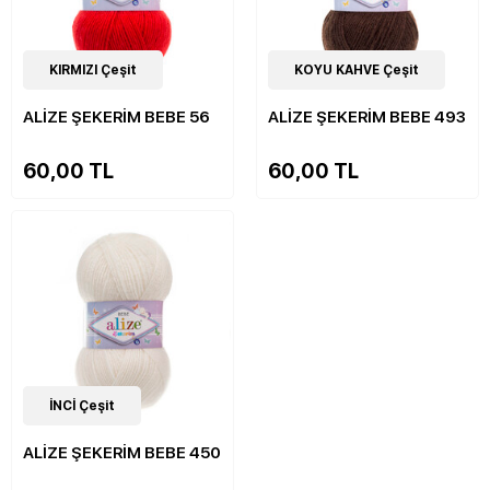
33
KIRMIZI Çeşit
Çeşit
33
KOYU KAHVE Çeşit
Çeşit
ALİZE ŞEKERİM BEBE 56
ALİZE ŞEKERİM BEBE 493
60,00 TL
60,00 TL
33
İNCİ Çeşit
Çeşit
ALİZE ŞEKERİM BEBE 450