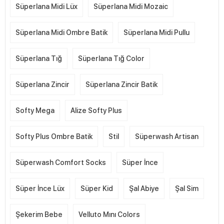
Süperlana Midi Lüx
Süperlana Midi Mozaic
Süperlana Midi Ombre Batik
Süperlana Midi Pullu
Süperlana Tığ
Süperlana Tığ Color
Süperlana Zincir
Süperlana Zincir Batik
Softy Mega
Alize Softy Plus
Softy Plus Ombre Batik
Stil
Süperwash Artisan
Süperwash Comfort Socks
Süper İnce
Süper İnce Lüx
Süper Kid
Şal Abiye
Şal Sim
Şekerim Bebe
Velluto Mını Colors