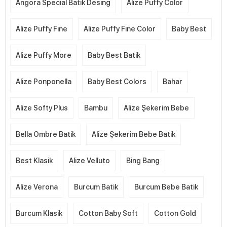
Angora Special Batik Desing
Alize Puffy Color
Alize Puffy Fıne
Alize Puffy Fıne Color
Baby Best
Alize Puffy More
Baby Best Batik
Alize Ponponella
Baby Best Colors
Bahar
Alize Softy Plus
Bambu
Alize Şekerim Bebe
Bella Ombre Batik
Alize Şekerim Bebe Batik
Best Klasik
Alize Velluto
Bing Bang
Alize Verona
Burcum Batik
Burcum Bebe Batik
Burcum Klasik
Cotton Baby Soft
Cotton Gold