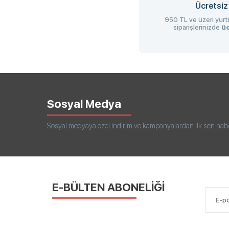
Ücretsiz
950 TL ve üzeri yurti
siparişlerinizde
üc
Sosyal Medya
Sosyal medyaya özel indirim ve kampanyalardan ilk sen haberd
E-BÜLTEN ABONELİĞİ