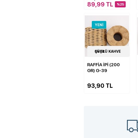
89,99 TL
%25
YENI
14
SÜTLÜ KAHVE Çeşit
Çeşit
RAFFİA İPİ (200
GR) G-39
93,90 TL