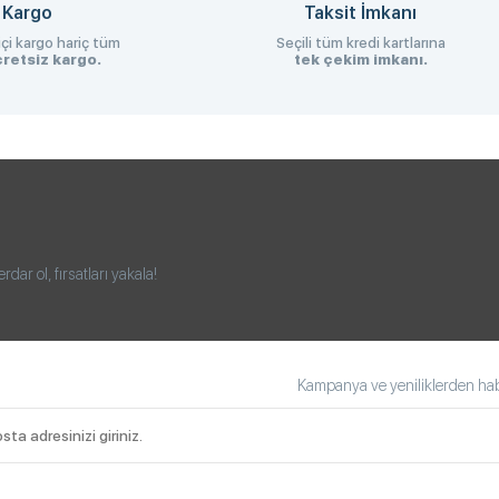
 Kargo
Taksit İmkanı
çi kargo hariç tüm
Seçili tüm kredi kartlarına
retsiz kargo.
tek çekim imkanı.
ar ol, fırsatları yakala!
Kampanya ve yeniliklerden habe