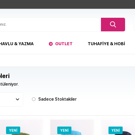
HAVLU & YAZMA
OUTLET
TUHAFIYE & HOBI
leri
üleniyor.
Sadece Stoktakiler
YENI
YENI
YENI