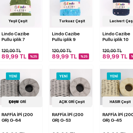
22
Yeşil Çeşit
Çeşit
22
Turkuaz Çeşit
Çeşit
22
Lacivert Çeş
Çeşit
Lindo Cazibe
Lindo Cazibe
Lindo Cazibe
Pullu iplik 7
Pullu iplik 9
Pullu iplik 10
120,00 TL
120,00 TL
120,00 TL
89,99 TL
89,99 TL
89,99 TL
%25
%25
YENI
YENI
YENI
14
KOYU GRİ Çeşit
Çeşit
14
AÇIK GRİ Çeşit
Çeşit
14
HASIR Çeşit
Çeşit
RAFFİA İPİ (200
RAFFİA İPİ (200
RAFFİA İPİ (20
GR) G-64
GR) G-53
GR) G-45