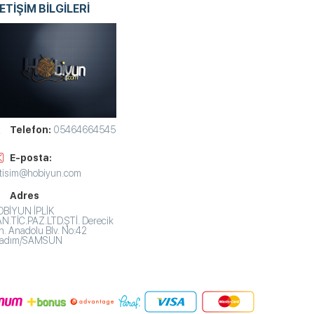
LETİŞİM BİLGİLERİ
Telefon:
05464664545
E-posta:
etisim@hobiyun.com
Adres
BİYUN İPLİK
N.TİC.PAZ.LTD.ŞTİ. Derecik
. Anadolu Blv. No:42
lkadım/SAMSUN