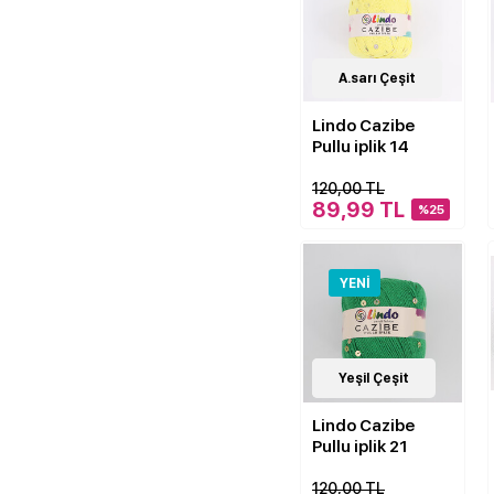
22
A.sarı Çeşit
Çeşit
Lindo Cazibe
Pullu iplik 14
120,00 TL
89,99 TL
%25
YENI
22
Yeşil Çeşit
Çeşit
Lindo Cazibe
Pullu iplik 21
120,00 TL