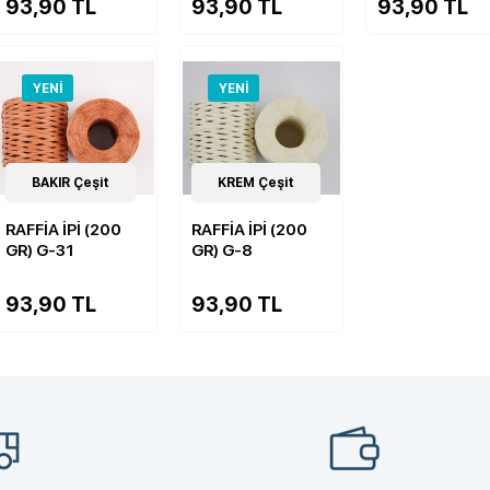
93,90 TL
93,90 TL
93,90 TL
YENI
YENI
14
BAKIR Çeşit
Çeşit
14
KREM Çeşit
Çeşit
RAFFİA İPİ (200
RAFFİA İPİ (200
GR) G-31
GR) G-8
93,90 TL
93,90 TL