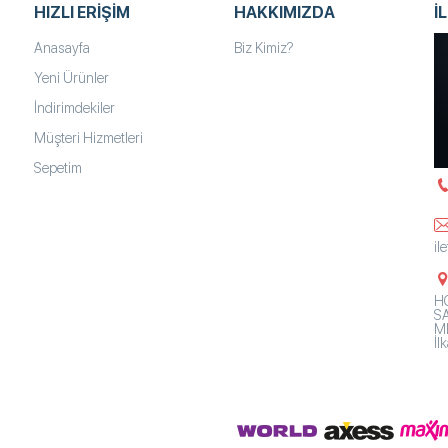
HIZLI ERIŞIM
HAKKIMIZDA
İ
Anasayfa
Biz Kimiz?
Yeni Ürünler
İndirimdekiler
Müşteri Hizmetleri
Sepetim
il
HO
SA
Mh
İ