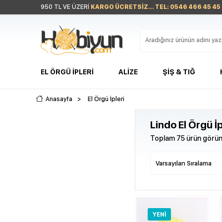
950 TL VE ÜZERİ
KARGO ÜCRETSİZ... TEL: 0546 466 45 45
EL ÖRGÜ İPLERI
ALIZE
ŞIŞ & TIĞ
Anasayfa
>
El Örgü İpleri
Lindo El Örgü İp
Toplam 75 ürün görünt
YENI