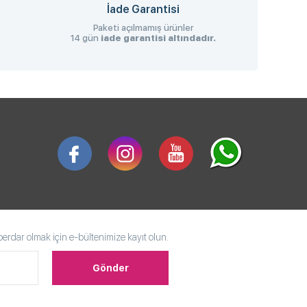
İade Garantisi
Paketi açılmamış ürünler
14 gün
iade garantisi altındadır.
rdar olmak için e-bültenimize kayıt olun.