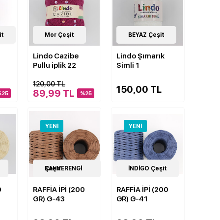
it
22
Mor Çeşit
Çeşit
15
BEYAZ Çeşit
Çeşit
Lindo Cazibe
Lindo Şımarık
Pullu iplik 22
Simli 1
120,00 TL
150,00 TL
89,99 TL
%25
%25
YENI
YENI
14
KAHVERENGİ Çeşit
Çeşit
14
İNDİGO Çeşit
Çeşit
0
RAFFİA İPİ (200
RAFFİA İPİ (200
GR) G-43
GR) G-41