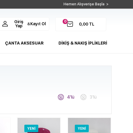
Hemen Alışverişe Başla >
0
Giriş
Kayıt Ol
&
0,00
TL
Yap
ÇANTA AKSESUAR
DİKİŞ & NAKIŞ İPLİKLERİ
4'lü
3'lü
YENI
YENI