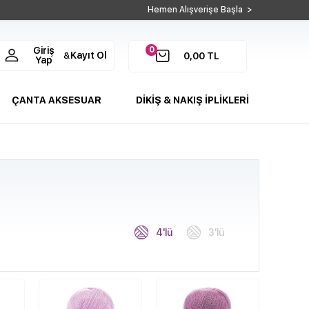
Hemen Alışverişe Başla >
0
Giriş
Kayıt Ol
&
0,00
TL
Yap
ÇANTA AKSESUAR
DİKİŞ & NAKIŞ İPLİKLERİ
4'lü
3'lü