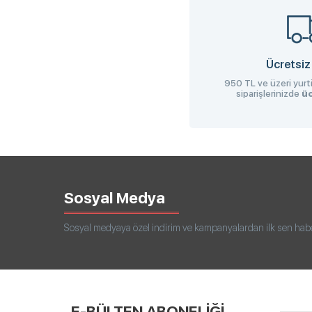
Ücretsiz
950 TL ve üzeri yurti
siparişlerinizde
üc
Sosyal Medya
Sosyal medyaya özel indirim ve kampanyalardan ilk sen haberd
E-BÜLTEN ABONELİĞİ