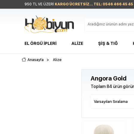
950 TL VE ÜZERİ
KARGO ÜCRETSİZ... TEL: 0546 466 45 45
EL ÖRGÜ İPLERI
ALIZE
ŞIŞ & TIĞ
Anasayfa
>
Alize
Angora Gold
Toplam 84 ürün görün