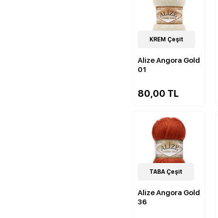
84
KREM Çeşit
Çeşit
Alize Angora Gold
01
80,00 TL
84
TABA Çeşit
Çeşit
Alize Angora Gold
36