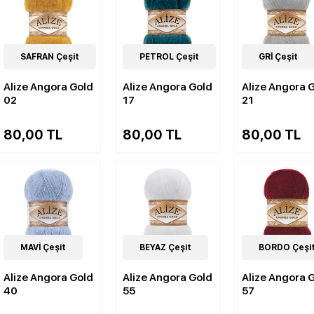
84
SAFRAN Çeşit
Çeşit
84
PETROL Çeşit
Çeşit
84
GRİ Çeşit
Çeşit
Alize Angora Gold
Alize Angora Gold
Alize Angora 
02
17
21
80,00 TL
80,00 TL
80,00 TL
84
MAVİ Çeşit
Çeşit
84
BEYAZ Çeşit
Çeşit
84
BORDO Çeşi
Çeşit
Alize Angora Gold
Alize Angora Gold
Alize Angora 
40
55
57