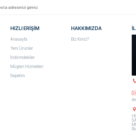
HIZLI ERIŞIM
HAKKIMIZDA
İ
Anasayfa
Biz Kimiz?
Yeni Ürünler
İndirimdekiler
Müşteri Hizmetleri
Sepetim
il
HO
SA
Mh
İ