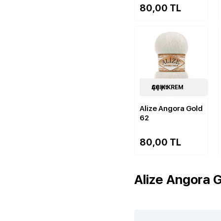
80,00 TL
84
AÇIK KREM Çeşit
Çeşit
Alize Angora Gold
62
80,00 TL
Alize Angora G