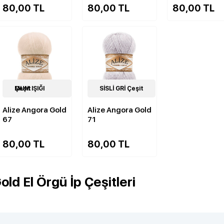
80,00 TL
80,00 TL
80,00 TL
84
MUM IŞIĞI Çeşit
Çeşit
84
SİSLİ GRİ Çeşit
Çeşit
Alize Angora Gold
Alize Angora Gold
67
71
80,00 TL
80,00 TL
old El Örgü İp Çeşitleri