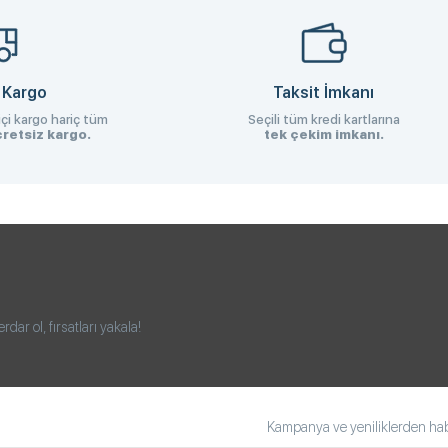
 Kargo
Taksit İmkanı
çi kargo hariç tüm
Seçili tüm kredi kartlarına
retsiz kargo.
tek çekim imkanı.
ar ol, fırsatları yakala!
Kampanya ve yeniliklerden habe