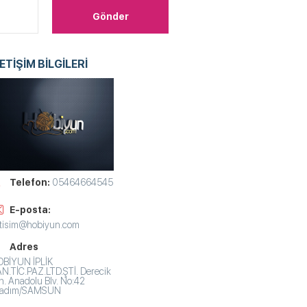
LETİŞİM BİLGİLERİ
Telefon:
05464664545
E-posta:
etisim@hobiyun.com
Adres
BİYUN İPLİK
N.TİC.PAZ.LTD.ŞTİ. Derecik
. Anadolu Blv. No:42
lkadım/SAMSUN