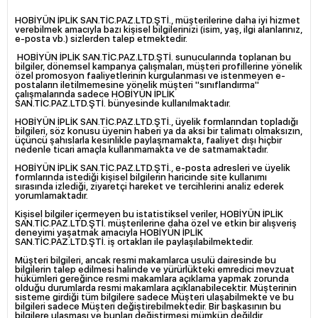
HOBİYÜN İPLİK SAN.TİC.PAZ.LTD.ŞTİ.
, müşterilerine daha iyi hizmet
verebilmek amacıyla bazı kişisel bilgilerinizi (isim, yaş, ilgi alanlarınız,
e-posta vb.) sizlerden talep etmektedir.
HOBİYÜN İPLİK SAN.TİC.PAZ.LTD.ŞTİ.
sunucularında toplanan bu
bilgiler, dönemsel kampanya çalışmaları, müşteri profillerine yönelik
özel promosyon faaliyetlerinin kurgulanması ve istenmeyen e-
postaların iletilmemesine yönelik müşteri "sınıflandırma"
çalışmalarında sadece
HOBİYÜN İPLİK
SAN.TİC.PAZ.LTD.ŞTİ.
bünyesinde kullanılmaktadır.
HOBİYÜN İPLİK SAN.TİC.PAZ.LTD.ŞTİ.
, üyelik formlarından topladığı
bilgileri, söz konusu üyenin haberi ya da aksi bir talimatı olmaksızın,
üçüncü şahıslarla kesinlikle paylaşmamakta, faaliyet dışı hiçbir
nedenle ticari amaçla kullanmamakta ve de satmamaktadır.
HOBİYÜN İPLİK SAN.TİC.PAZ.LTD.ŞTİ.
, e-posta adresleri ve üyelik
formlarında istediği kişisel bilgilerin haricinde site kullanımı
sırasında izlediği, ziyaretçi hareket ve tercihlerini analiz ederek
yorumlamaktadır.
Kişisel bilgiler içermeyen bu istatistiksel veriler,
HOBİYÜN İPLİK
SAN.TİC.PAZ.LTD.ŞTİ.
müşterilerine daha özel ve etkin bir alışveriş
deneyimi yaşatmak amacıyla
HOBİYÜN İPLİK
SAN.TİC.PAZ.LTD.ŞTİ.
iş ortakları ile paylaşılabilmektedir.
Müşteri bilgileri, ancak resmi makamlarca usulü dairesinde bu
bilgilerin talep edilmesi halinde ve yürürlükteki emredici mevzuat
hükümleri gereğince resmi makamlara açıklama yapmak zorunda
olduğu durumlarda resmi makamlara açıklanabilecektir. Müşterinin
sisteme girdiği tüm bilgilere sadece Müşteri ulaşabilmekte ve bu
bilgileri sadece Müşteri değiştirebilmektedir. Bir başkasının bu
bilgilere ulaşması ve bunları değiştirmesi mümkün değildir.