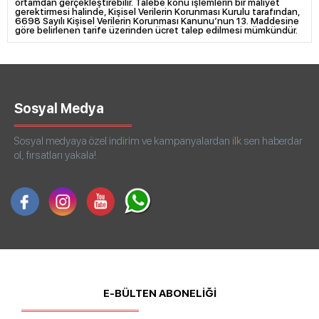
ortamdan gerçekleştirebilir. Talebe konu işlemlerin bir maliyet
gerektirmesi halinde, Kişisel Verilerin Korunması Kurulu tarafından,
6698 Sayılı Kişisel Verilerin Korunması Kanunu’nun 13. Maddesine
göre belirlenen tarife üzerinden ücret talep edilmesi mümkündür.
Sosyal Medya
Sosyal medyaya özel indirim ve kampanyalardan ilk sen haberdar
ol, fırsatları yakala!
E-BÜLTEN ABONELİĞİ