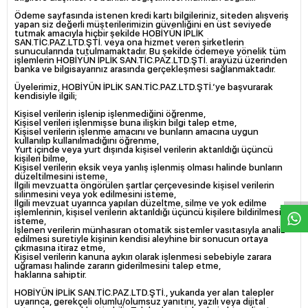
Ödeme sayfasında istenen kredi kartı bilgileriniz, siteden alışveriş
yapan siz değerli müşterilerimizin güvenliğini en üst seviyede
tutmak amacıyla hiçbir şekilde
HOBİYÜN İPLİK
SAN.TİC.PAZ.LTD.ŞTİ.
veya ona hizmet veren şirketlerin
sunucularında tutulmamaktadır. Bu şekilde ödemeye yönelik tüm
işlemlerin
HOBİYÜN İPLİK SAN.TİC.PAZ.LTD.ŞTİ.
arayüzü üzerinden
banka ve bilgisayarınız arasında gerçekleşmesi sağlanmaktadır.
Üyelerimiz,
HOBİYÜN İPLİK SAN.TİC.PAZ.LTD.ŞTİ.
’ye başvurarak
kendisiyle ilgili;
Kişisel verilerin işlenip işlenmediğini öğrenme,
Kişisel verileri işlenmişse buna ilişkin bilgi talep etme,
Kişisel verilerin işlenme amacını ve bunların amacına uygun
kullanılıp kullanılmadığını öğrenme,
Yurt içinde veya yurt dışında kişisel verilerin aktarıldığı üçüncü
kişileri bilme,
W
h
a
s
p
p
D
e
s
e
H
a
t
t
Kişisel verilerin eksik veya yanlış işlenmiş olması halinde bunların
düzeltilmesini isteme,
İlgili mevzuatta öngörülen şartlar çerçevesinde kişisel verilerin
silinmesini veya yok edilmesini isteme,
İlgili mevzuat uyarınca yapılan düzeltme, silme ve yok edilme
işlemlerinin, kişisel verilerin aktarıldığı üçüncü kişilere bildirilmesini
isteme,
İşlenen verilerin münhasıran otomatik sistemler vasıtasıyla analiz
edilmesi suretiyle kişinin kendisi aleyhine bir sonucun ortaya
çıkmasına itiraz etme,
Kişisel verilerin kanuna aykırı olarak işlenmesi sebebiyle zarara
uğraması halinde zararın giderilmesini talep etme,
haklarına sahiptir.
HOBİYÜN İPLİK SAN.TİC.PAZ.LTD.ŞTİ.
, yukarıda yer alan talepler
uyarınca, gerekçeli olumlu/olumsuz yanıtını, yazılı veya dijital