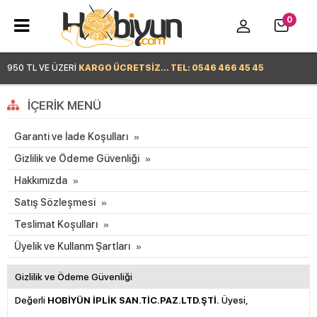
0
950 TL VE ÜZERİ
KARGO ÜCRETSİZ... TEL: 0546 466 45 45
Hemen Alışverişe Başla >
İÇERIK MENÜ
Garanti ve İade Koşulları
Gizlilik ve Ödeme Güvenliği
Hakkımızda
Satış Sözleşmesi
Teslimat Koşulları
Üyelik ve Kullanm Şartları
Gizlilik ve Ödeme Güvenliği
Değerli
HOBİYÜN İPLİK SAN.TİC.PAZ.LTD.ŞTİ.
Üyesi,