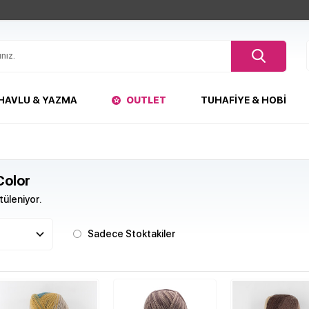
HAVLU & YAZMA
OUTLET
TUHAFIYE & HOBI
Color
üleniyor.
Sadece Stoktakiler