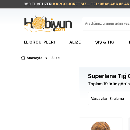
950 TL VE ÜZERİ
KARGO ÜCRETSİZ... TEL: 0546 466 45 45
EL ÖRGÜ İPLERI
ALIZE
ŞIŞ & TIĞ
Anasayfa
>
Alize
Süperlana Tığ 
Toplam 19 ürün görünt