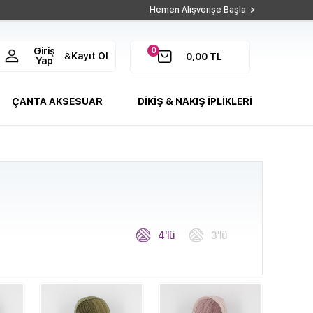
Hemen Alışverişe Başla >
0
Giriş
Kayıt Ol
&
0,00
TL
Yap
ÇANTA AKSESUAR
DİKİŞ & NAKIŞ İPLİKLERİ
4'lü
3'lü