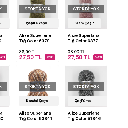
K
STOKTA YOK
STOKTA YOK
18
Yeşil-K.Yeşil Çeşit
Çeşit
18
Krem Çeşit
Çeşit
na
Alize Superlana
Alize Superlana
0
Tığ Color 6379
Tığ Color 6377
38,00 TL
38,00 TL
27,50 TL
27,50 TL
%28
%28
%28
K
STOKTA YOK
STOKTA YOK
18
Kahve-Krem-Hardal Çeşit
Çeşit
18
Gri-Füme Çeşit
Çeşit
na
Alize Superlana
Alize Superlana
50
Tığ Color 50841
Tığ Color 51846