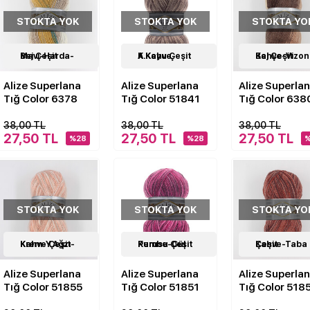
STOKTA YOK
STOKTA YOK
STOKTA YO
18
Mavi-Harda-Bej Çeşit
Çeşit
18
A.Kahve-K.Koyu Çeşit
Çeşit
18
Kahve-Vizon-Bej Çeşit
Çeşit
Alize Superlana
Alize Superlana
Alize Superla
Tığ Color 6378
Tığ Color 51841
Tığ Color 638
38,00 TL
38,00 TL
38,00 TL
27,50 TL
27,50 TL
27,50 TL
%28
%28
STOKTA YOK
STOKTA YOK
STOKTA YO
18
Krem-Y.Ağzı-Kahve Çeşit
Çeşit
18
Pembe-Gül Kurusu Çeşit
Çeşit
18
Kahve-Taba Çeşit
Çeşit
Alize Superlana
Alize Superlana
Alize Superla
Tığ Color 51855
Tığ Color 51851
Tığ Color 518