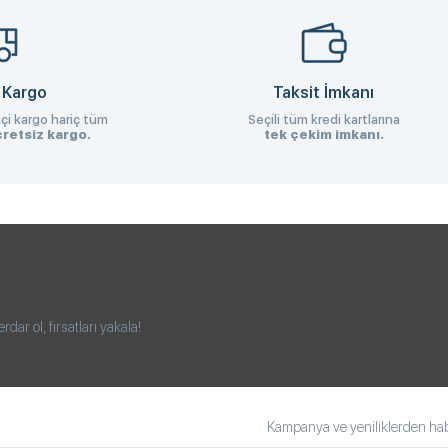
 Kargo
Taksit İmkanı
çi kargo hariç tüm
Seçili tüm kredi kartlarına
retsiz kargo.
tek çekim imkanı.
ar ol, fırsatları yakala!
Kampanya ve yeniliklerden habe