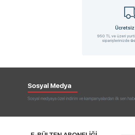
Ücretsiz
950 TL ve üzeri yurti
siparişlerinizde
üc
Sosyal Medya
Sosyal medyaya özel indirim ve kampanyalardan ilk sen haberd
E-BÜLTEN ABONELİĞİ