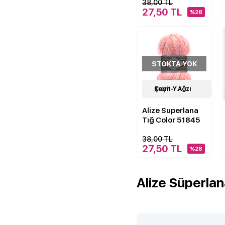
38,00 TL
27,50 TL
%28
STOKTA YOK
18
Krem-Y.Ağzı Çeşit
Çeşit
Alize Superlana
Tığ Color 51845
38,00 TL
27,50 TL
%28
Alize Süperlan