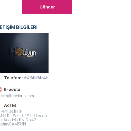
LETİŞİM BİLGİLERİ
Telefon:
05464664545
E-posta:
etisim@hobiyun.com
Adres
BİYUN İPLİK
N.TİC.PAZ.LTD.ŞTİ. Derecik
. Anadolu Blv. No:42
lkadım/SAMSUN