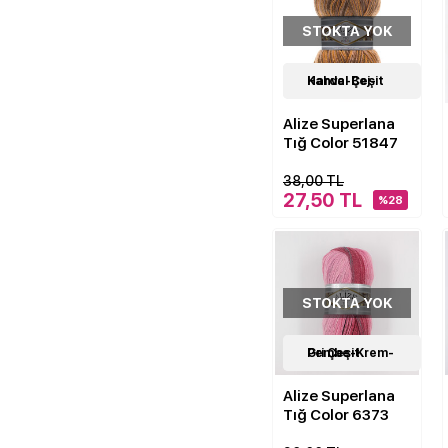
STOKTA YOK
18
Kahve-Bej-Hardal Çeşit
Çeşit
Alize Superlana
Tığ Color 51847
38,00 TL
27,50 TL
%28
STOKTA YOK
18
Pembe-Krem-Gri Çeşit
Çeşit
Alize Superlana
Tığ Color 6373