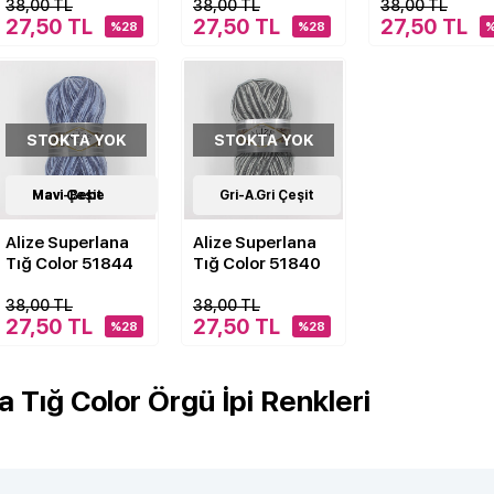
38,00 TL
38,00 TL
38,00 TL
27,50 TL
27,50 TL
27,50 TL
%28
%28
STOKTA YOK
STOKTA YOK
18
Mavi-Bebe Mavi Çeşit
Çeşit
18
Gri-A.Gri Çeşit
Çeşit
Alize Superlana
Alize Superlana
Tığ Color 51844
Tığ Color 51840
38,00 TL
38,00 TL
27,50 TL
27,50 TL
%28
%28
a Tığ Color Örgü İpi Renkleri