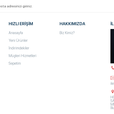
HIZLI ERIŞIM
HAKKIMIZDA
İ
Anasayfa
Biz Kimiz?
Yeni Ürünler
İndirimdekiler
Müşteri Hizmetleri
Sepetim
il
HO
SA
Mh
İ