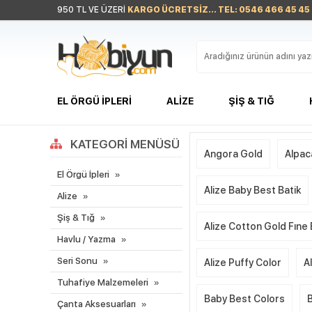
950 TL VE ÜZERİ
KARGO ÜCRETSİZ... TEL: 0546 466 45 45
EL ÖRGÜ İPLERI
ALIZE
ŞIŞ & TIĞ
KATEGORI MENÜSÜ
Angora Gold
Alpac
El Örgü İpleri
Alize Baby Best Batik
Alize
Şiş & Tığ
Alize Cotton Gold Fıne
Havlu / Yazma
Seri Sonu
Alize Puffy Color
A
Tuhafiye Malzemeleri
Baby Best Colors
Çanta Aksesuarları