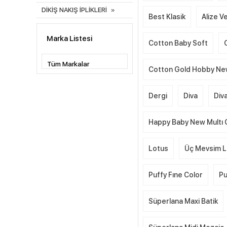
DİKİŞ NAKIŞ İPLİKLERİ
Best Klasik
Alize Ve
Marka Listesi
Cotton Baby Soft
Cotton Gold Hobby N
Dergi
Diva
Div
Happy Baby New Multı 
Lotus
Üç Mevsim L
Puffy Fıne Color
Pu
Süperlana Maxi Batik