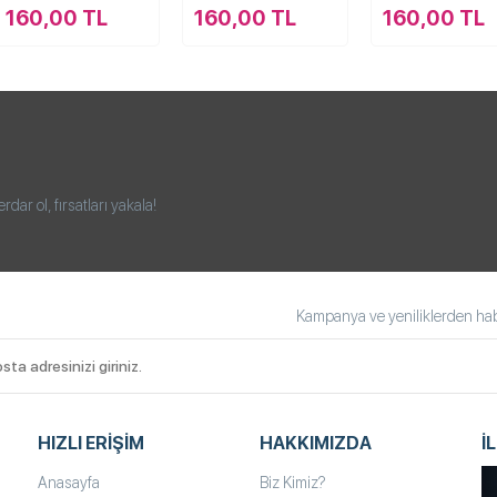
160,00 TL
160,00 TL
160,00 TL
ar ol, fırsatları yakala!
Kampanya ve yeniliklerden habe
HIZLI ERIŞIM
HAKKIMIZDA
İ
Anasayfa
Biz Kimiz?