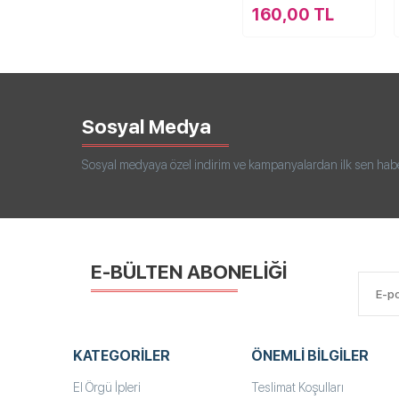
160,00 TL
Sosyal Medya
Sosyal medyaya özel indirim ve kampanyalardan ilk sen haberd
E-BÜLTEN ABONELİĞİ
KATEGORILER
ÖNEMLI BILGILER
El Örgü İpleri
Teslimat Koşulları