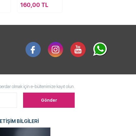
160,00 TL
rdar olmak için e-bültenimize kayıt olun.
LETİŞİM BİLGİLERİ