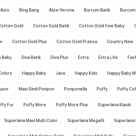
lluto
Bing Bang
Alize Verona
Burcum Batik
Burcum 
Cotton Gold
Cotton Gold Batik
Cotton Gold Fıne Baby
ew
Cotton Gold Plus
Cotton Gold Pratıca
Country New
a Baby
Diva Batik
Diva Plus
Extra
Extra Life
Fas
Colors
Happy Baby
Java
Happy Kids
Happy Baby Mu
uxor
Maxi Simli Ponpon
Ponponella
Puffy
Puffy Co
ffy Fur
Puffy More
Puffy More Plus
Süperlana Klasik
Süperlana Maxi Multi Color
Süperlana Megafil
Süperlana 