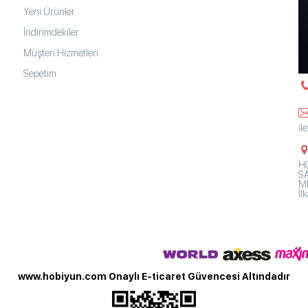
Yeni Ürünler
İndirimdekiler
Müşteri Hizmetleri
Sepetim
il
HO
SA
Mh
İ
www.hobiyun.com Onaylı E-ticaret Güvencesi Altındadır