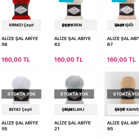
10
KIRMIZI Çeşit
Çeşit
11
AÇIK KREM Çeşit
Çeşit
11
MUM IŞIĞI Çeşit
Çeşit
ALİZE ŞAL ABİYE
ALİZE ŞAL ABİYE
ALİZE ŞAL ABİ
56
62
67
160,00 TL
160,00 TL
160,00 TL
STOKTA YOK
STOKTA YOK
STOKTA YO
10
BEYAZ Çeşit
Çeşit
10
GRİ MELANJ Çeşit
Çeşit
10
SÜTÜ KAHVE Çeşit
Çeşit
ALİZE ŞAL ABİYE
ALİZE ŞAL ABİYE
ALİZE ŞAL ABİ
55
21
95