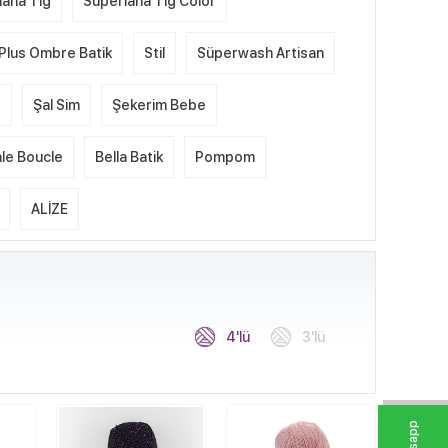
lana Tığ
Süperlana Tığ Color
Plus Ombre Batik
Stil
Süperwash Artisan
e
Şal Sim
Şekerim Bebe
le Boucle
Bella Batik
Pompom
ALİZE
4'lü
3'lü