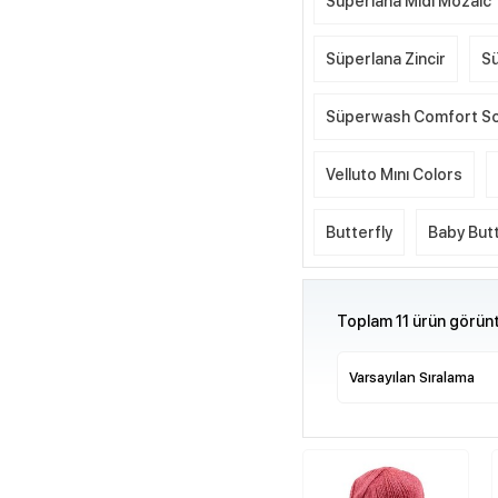
Süperlana Midi Mozaic
Süperlana Zincir
Sü
Süperwash Comfort S
Velluto Mını Colors
Butterfly
Baby Butt
Toplam 11 ürün görünt