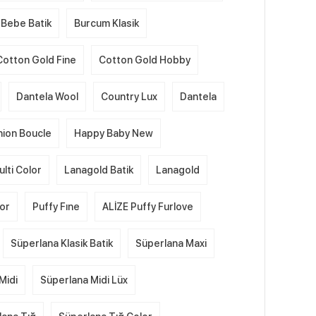
Bebe Batik
Burcum Klasik
Cotton Gold Fine
Cotton Gold Hobby
Dantela Wool
Country Lux
Dantela
hion Boucle
Happy Baby New
lti Color
Lanagold Batik
Lanagold
lor
Puffy Fıne
ALİZE Puffy Furlove
Süperlana Klasik Batik
Süperlana Maxi
Midi
Süperlana Midi Lüx