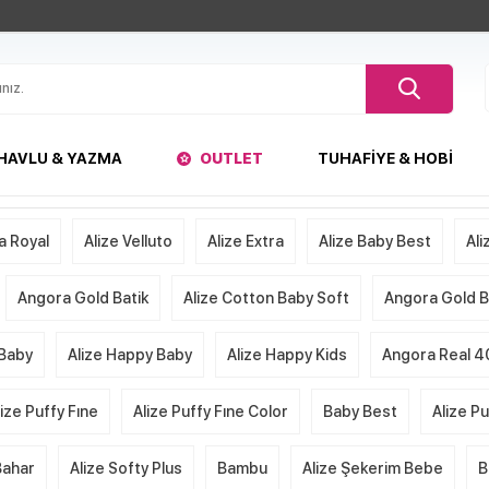
HAVLU & YAZMA
OUTLET
TUHAFIYE & HOBI
a Royal
Alize Velluto
Alize Extra
Alize Baby Best
Ali
Angora Gold Batik
Alize Cotton Baby Soft
Angora Gold Ba
 Baby
Alize Happy Baby
Alize Happy Kids
Angora Real 4
lize Puffy Fıne
Alize Puffy Fıne Color
Baby Best
Alize P
Bahar
Alize Softy Plus
Bambu
Alize Şekerim Bebe
B