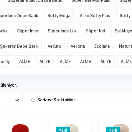
Süperlana Midi Ombre Batik
Süperlana Midi Pullu
Süper
perlana Zincir Batik
Softy Mega
Alize Softy Plus
Softy 
ocks
Süper İnce
Süper İnce Lüx
Süper Kid
Şal Abiy
Şekerim Bebe Batik
Velluto
Verona
Ecolana
Natura
erfly
ALİZE
ALİZE
ALİZE
ALİZE
ALİZE
ALİZE
üleniyor.
Sadece Stoktakiler
YENI
YENI