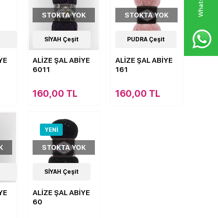
W
h
a
s
p
p
D
e
s
e
H
a
t
t
STOKTA YOK
STOKTA YOK
10
SİYAH Çeşit
Çeşit
10
PUDRA Çeşit
Çeşit
YE
ALİZE ŞAL ABİYE
ALİZE ŞAL ABİYE
6011
161
160,00 TL
160,00 TL
YENI
K
STOKTA YOK
11
SİYAH Çeşit
Çeşit
YE
ALİZE ŞAL ABİYE
60