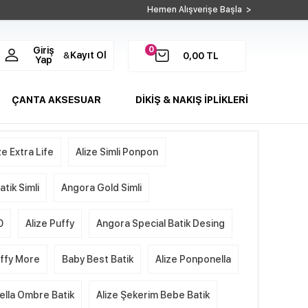
Hemen Alışverişe Başla >
0
Giriş
Kayıt Ol
&
0,00
TL
Yap
ÇANTA AKSESUAR
DİKİŞ & NAKIŞ İPLİKLERİ
ze Extra Life
Alize Simli Ponpon
tik Simli
Angora Gold Simli
0
Alize Puffy
Angora Special Batik Desing
uffy More
Baby Best Batik
Alize Ponponella
ella Ombre Batik
Alize Şekerim Bebe Batik