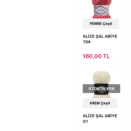
10
PEMBE Çeşit
Çeşit
ALİZE ŞAL ABİYE
154
160,00 TL
STOKTA YOK
10
KREM Çeşit
Çeşit
ALİZE ŞAL ABİYE
01