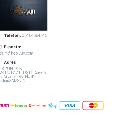
Telefon:
05464664545
E-posta:
etisim@hobiyun.com
Adres
BİYUN İPLİK
N.TİC.PAZ.LTD.ŞTİ. Derecik
. Anadolu Blv. No:42
lkadım/SAMSUN