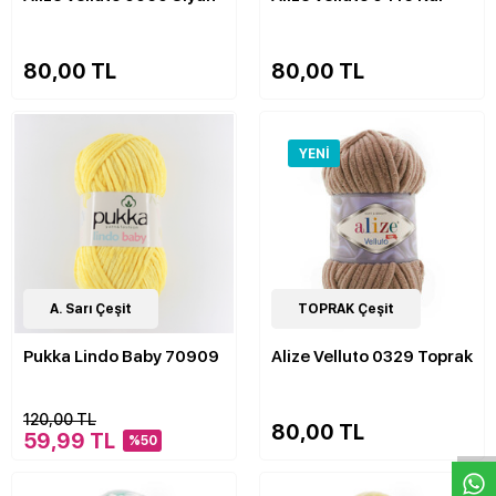
80,00 TL
80,00 TL
YENI
1
A. Sarı Çeşit
Çeşit
52
TOPRAK Çeşit
Çeşit
Pukka Lindo Baby 70909
Alize Velluto 0329 Toprak
W
h
a
s
p
p
D
e
s
e
H
a
t
t
120,00 TL
80,00 TL
59,99 TL
%50