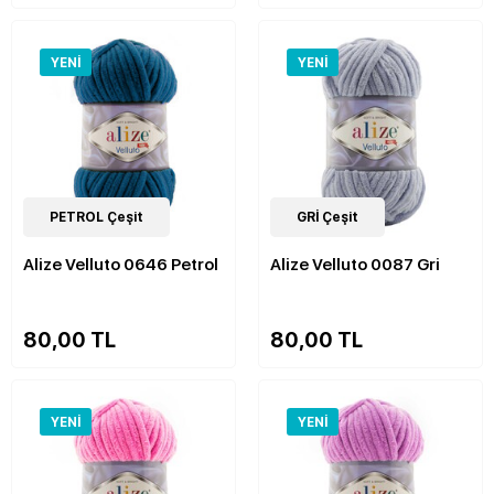
YENI
YENI
52
PETROL Çeşit
Çeşit
52
GRİ Çeşit
Çeşit
Alize Velluto 0646 Petrol
Alize Velluto 0087 Gri
80,00 TL
80,00 TL
YENI
YENI