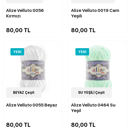
Alize Velluto 0056
Alize Velluto 0019 Cam
Kırmızı
Yeşili
80,00 TL
80,00 TL
YENI
YENI
52
BEYAZ Çeşit
Çeşit
52
SU YEŞİLİ Çeşit
Çeşit
Alize Velluto 0055 Beyaz
Alize Velluto 0464 Su
Yeşil
80,00 TL
80,00 TL