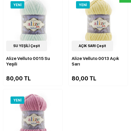
YENI
YENI
52
SU YEŞİLİ Çeşit
Çeşit
52
AÇIK SARI Çeşit
Çeşit
Alize Velluto 0015 Su
Alize Velluto 0013 Açık
Yeşili
Sarı
80,00 TL
80,00 TL
YENI