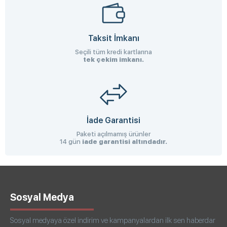
Taksit İmkanı
Seçili tüm kredi kartlarına
tek çekim imkanı.
İade Garantisi
Paketi açılmamış ürünler
14 gün
iade garantisi altındadır.
Sosyal Medya
Sosyal medyaya özel indirim ve kampanyalardan ilk sen haberdar