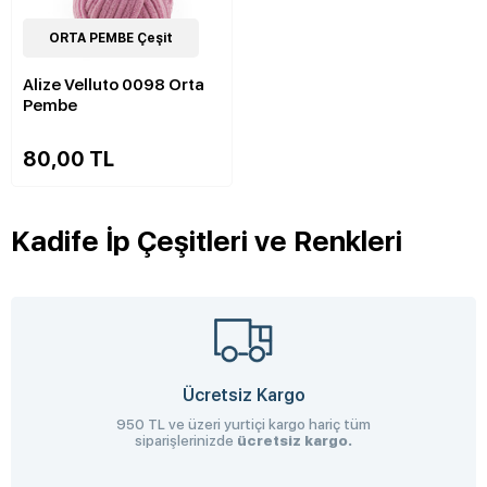
52
ORTA PEMBE Çeşit
Çeşit
Alize Velluto 0098 Orta
Pembe
80,00 TL
Kadife İp Çeşitleri ve Renkleri
Ücretsiz Kargo
950 TL ve üzeri yurtiçi kargo hariç tüm
siparişlerinizde
ücretsiz kargo.