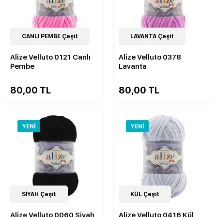
52
CANLI PEMBE Çeşit
Çeşit
52
LAVANTA Çeşit
Çeşit
Alize Velluto 0121 Canlı
Alize Velluto 0378
Pembe
Lavanta
80,00 TL
80,00 TL
YENI
YENI
52
SİYAH Çeşit
Çeşit
52
KÜL Çeşit
Çeşit
Alize Velluto 0060 Siyah
Alize Velluto 0416 Kül