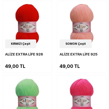
19
KIRMIZI Çeşit
Çeşit
19
SOMON Çeşit
Çeşit
ALİZE EXTRA LİFE 926
ALİZE EXTRA LİFE 925
49,00 TL
49,00 TL