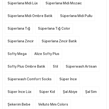
Süperlana Midi Lüx
Süperlana Midi Mozaic
Süperlana Midi Ombre Batik
Süperlana Midi Pullu
Süperlana Tığ
Süperlana Tığ Color
Süperlana Zincir
Süperlana Zincir Batik
Softy Mega
Alize Softy Plus
Softy Plus Ombre Batik
Stil
Süperwash Artisan
Süperwash Comfort Socks
Süper İnce
Süper İnce Lüx
Süper Kid
Şal Abiye
Şal Sim
Şekerim Bebe
Velluto Mını Colors