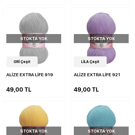
STOKTA YOK
STOKTA YOK
19
GRİ Çeşit
Çeşit
19
LİLA Çeşit
Çeşit
ALİZE EXTRA LİFE 919
ALİZE EXTRA LİFE 921
49,00 TL
49,00 TL
STOKTA YOK
STOKTA YOK