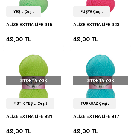
19
YEŞİL Çeşit
Çeşit
19
FUŞYA Çeşit
Çeşit
ALİZE EXTRA LİFE 915
ALİZE EXTRA LİFE 923
49,00 TL
49,00 TL
STOKTA YOK
STOKTA YOK
19
FISTIK YEŞİLİ Çeşit
Çeşit
19
TURKUAZ Çeşit
Çeşit
ALİZE EXTRA LİFE 931
ALİZE EXTRA LİFE 917
49,00 TL
49,00 TL