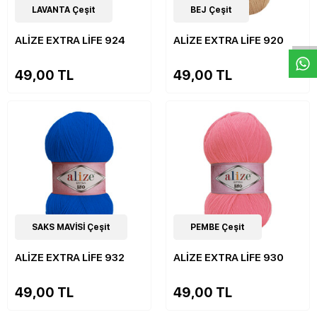
W
h
a
s
p
p
D
e
s
e
H
a
t
t
19
LAVANTA Çeşit
Çeşit
19
BEJ Çeşit
Çeşit
ALİZE EXTRA LİFE 924
ALİZE EXTRA LİFE 920
49,00 TL
49,00 TL
19
SAKS MAVİSİ Çeşit
Çeşit
19
PEMBE Çeşit
Çeşit
ALİZE EXTRA LİFE 932
ALİZE EXTRA LİFE 930
49,00 TL
49,00 TL