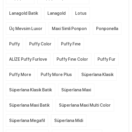
Lanagold Batik
Lanagold
Lotus
Üç Mevsim Luxor
Maxi Simli Ponpon
Ponponella
Puffy
Puffy Color
Puffy Fıne
ALİZE Puffy Furlove
Puffy Fıne Color
Puffy Fur
Puffy More
Puffy More Plus
Süperlana Klasik
Süperlana Klasik Batik
Süperlana Maxi
Süperlana Maxi Batik
Süperlana Maxi Multi Color
Süperlana Megafil
Süperlana Midi