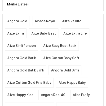
Marka Listesi
Angora Gold
Alpaca Royal
Alize Velluto
Alize Extra
Alize Baby Best
Alize Extra Life
Alize Simli Ponpon
Alize Baby Best Batik
Angora Gold Batik
Alize Cotton Baby Soft
Angora Gold Batik Simli
Angora Gold Simli
Alize Cotton Gold Fıne Baby
Alize Happy Baby
Alize Happy Kids
Angora Real 40
Alize Puffy