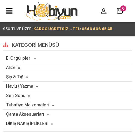
0
950 TL VE ÜZERİ
KARGO ÜCRETSİZ... TEL: 0546 466 45 45
Hemen Alışverişe Başla >
KATEGORI MENÜSÜ
El Örgü İpleri
Alize
Şiş & Tığ
Havlu / Yazma
Seri Sonu
Tuhafiye Malzemeleri
Çanta Aksesuarları
DİKİŞ NAKIŞ İPLİKLERİ