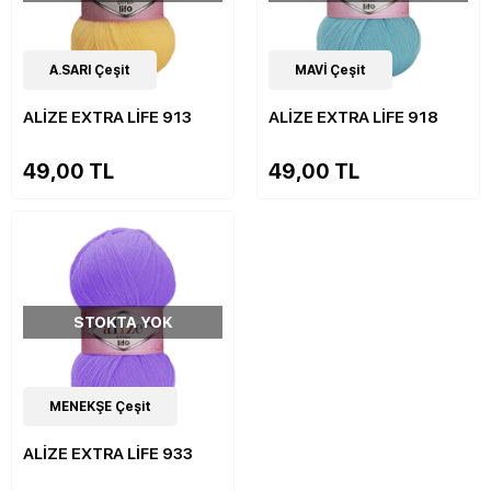
19
A.SARI Çeşit
Çeşit
19
MAVİ Çeşit
Çeşit
ALİZE EXTRA LİFE 913
ALİZE EXTRA LİFE 918
49,00 TL
49,00 TL
STOKTA YOK
19
MENEKŞE Çeşit
Çeşit
ALİZE EXTRA LİFE 933