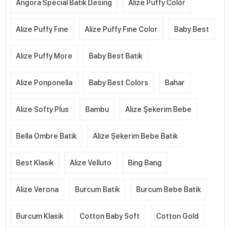
Angora Special Batik Desing
Alize Puffy Color
Alize Puffy Fıne
Alize Puffy Fıne Color
Baby Best
Alize Puffy More
Baby Best Batik
Alize Ponponella
Baby Best Colors
Bahar
Alize Softy Plus
Bambu
Alize Şekerim Bebe
Bella Ombre Batik
Alize Şekerim Bebe Batik
Best Klasik
Alize Velluto
Bing Bang
Alize Verona
Burcum Batik
Burcum Bebe Batik
Burcum Klasik
Cotton Baby Soft
Cotton Gold