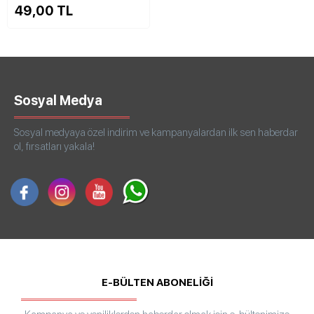
49,00 TL
Sosyal Medya
Sosyal medyaya özel indirim ve kampanyalardan ilk sen haberdar
ol, fırsatları yakala!
E-BÜLTEN ABONELİĞİ