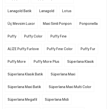
Lanagold Batik
Lanagold
Lotus
Üç Mevsim Luxor
Maxi Simli Ponpon
Ponponella
Puffy
Puffy Color
Puffy Fıne
ALİZE Puffy Furlove
Puffy Fıne Color
Puffy Fur
Puffy More
Puffy More Plus
Süperlana Klasik
Süperlana Klasik Batik
Süperlana Maxi
Süperlana Maxi Batik
Süperlana Maxi Multi Color
Süperlana Megafil
Süperlana Midi