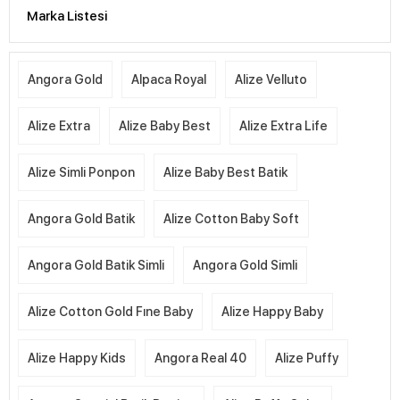
Marka Listesi
Angora Gold
Alpaca Royal
Alize Velluto
Alize Extra
Alize Baby Best
Alize Extra Life
Alize Simli Ponpon
Alize Baby Best Batik
Angora Gold Batik
Alize Cotton Baby Soft
Angora Gold Batik Simli
Angora Gold Simli
Alize Cotton Gold Fıne Baby
Alize Happy Baby
Alize Happy Kids
Angora Real 40
Alize Puffy