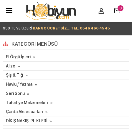
0
950 TL VE ÜZERİ
KARGO ÜCRETSİZ... TEL: 0546 466 45 45
Hemen Alışverişe Başla >
KATEGORI MENÜSÜ
El Örgü İpleri
Alize
Şiş & Tığ
Havlu / Yazma
Seri Sonu
Tuhafiye Malzemeleri
Çanta Aksesuarları
DİKİŞ NAKIŞ İPLİKLERİ