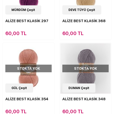
9
MÜRDÜM Çeşit
Çeşit
9
DEVE TÜYÜ Çeşit
Çeşit
ALİZE BEST KLASİK 297
ALİZE BEST KLASİK 368
60,00 TL
60,00 TL
STOKTA YOK
STOKTA YOK
9
GÜL Çeşit
Çeşit
9
DUMAN Çeşit
Çeşit
ALİZE BEST KLASİK 354
ALİZE BEST KLASİK 348
60,00 TL
60,00 TL