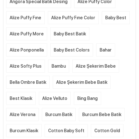
Angora Special Batik Desing
Alize Puffy Color
Alize Puffy Fıne
Alize Puffy Fıne Color
Baby Best
Alize Puffy More
Baby Best Batik
Alize Ponponella
Baby Best Colors
Bahar
Alize Softy Plus
Bambu
Alize Şekerim Bebe
Bella Ombre Batik
Alize Şekerim Bebe Batik
Best Klasik
Alize Velluto
Bing Bang
Alize Verona
Burcum Batik
Burcum Bebe Batik
Burcum Klasik
Cotton Baby Soft
Cotton Gold