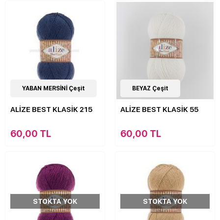
9
YABAN MERSİNİ Çeşit
Çeşit
9
BEYAZ Çeşit
Çeşit
ALİZE BEST KLASİK 215
ALİZE BEST KLASİK 55
60,00 TL
60,00 TL
STOKTA YOK
STOKTA YOK