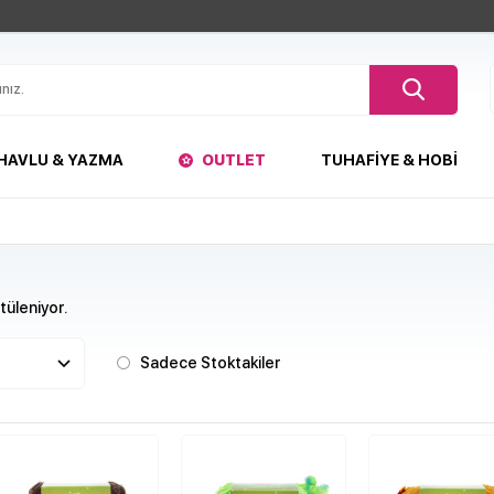
HAVLU & YAZMA
OUTLET
TUHAFIYE & HOBI
üleniyor.
Sadece Stoktakiler