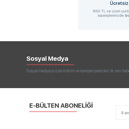
Ücretsiz
950 TL ve üzeri yurti
siparişlerinizde
üc
Sosyal Medya
Sosyal medyaya özel indirim ve kampanyalardan ilk sen haberd
E-BÜLTEN ABONELİĞİ