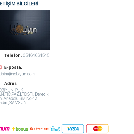
LETİŞİM BİLGİLERİ
Telefon:
05464664545
E-posta:
etisim@hobiyun.com
Adres
BİYUN İPLİK
N.TİC.PAZ.LTD.ŞTİ. Derecik
. Anadolu Blv. No:42
lkadım/SAMSUN