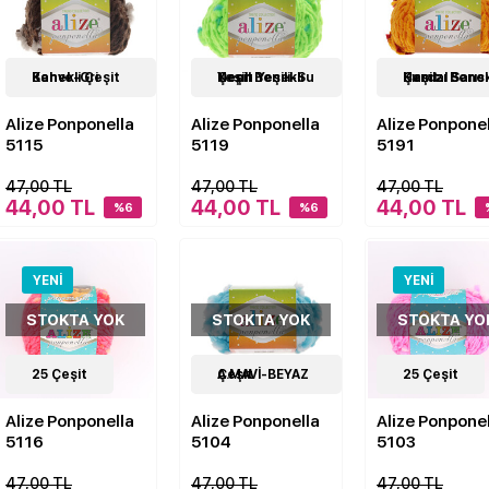
24
Kahve-Gri Benekli Çeşit
Çeşit
24
Neon Yeşili-Su Yeşili Benekli Çeşit
Çeşit
24
Hardal Sarısı-Kırmızı Benekli Çeşit
Çeşit
Alize Ponponella
Alize Ponponella
Alize Ponpone
5115
5119
5191
47,00 TL
47,00 TL
47,00 TL
44,00 TL
44,00 TL
44,00 TL
%6
%6
YENI
YENI
STOKTA YOK
STOKTA YOK
STOKTA YO
25
Çeşit
24
A.MAVİ-BEYAZ Çeşit
Çeşit
25
Çeşit
Alize Ponponella
Alize Ponponella
Alize Ponpone
5116
5104
5103
47,00 TL
47,00 TL
47,00 TL