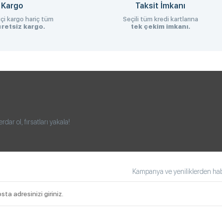
 Kargo
Taksit İmkanı
çi kargo hariç tüm
Seçili tüm kredi kartlarına
retsiz kargo.
tek çekim imkanı.
ar ol, fırsatları yakala!
Kampanya ve yeniliklerden habe