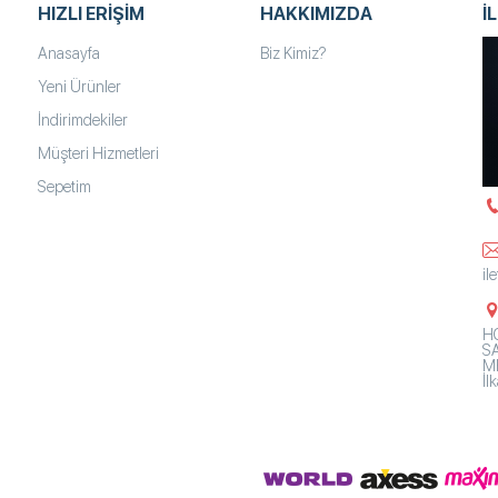
HIZLI ERIŞIM
HAKKIMIZDA
İ
Anasayfa
Biz Kimiz?
Yeni Ürünler
İndirimdekiler
Müşteri Hizmetleri
Sepetim
il
HO
SA
Mh
İ