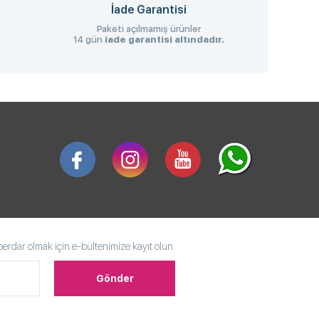
İade Garantisi
Paketi açılmamış ürünler
14 gün
iade garantisi altındadır.
rdar olmak için e-bültenimize kayıt olun.