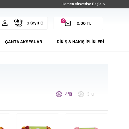
Hemen Alışverişe Başla >
0
Giriş
Kayıt Ol
&
0,00
TL
Yap
ÇANTA AKSESUAR
DİKİŞ & NAKIŞ İPLİKLERİ
4'lü
3'lü