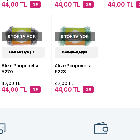
44,00 TL
44,00 TL
44,00 TL
%6
%6
STOKTA YOK
STOKTA YOK
24
Gri-Beyaz Benekli Çeşit
Çeşit
24
A.Yeşil-Beyaz Benekli Çeşit
Çeşit
Alize Ponponella
Alize Ponponella
5270
5223
47,00 TL
47,00 TL
44,00 TL
44,00 TL
%6
%6