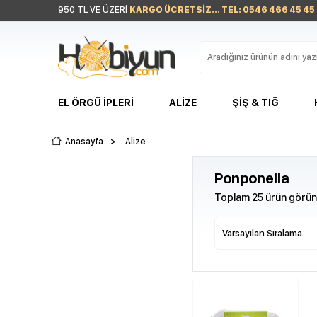
950 TL VE ÜZERİ
KARGO ÜCRETSİZ... TEL: 0546 466 45 45
EL ÖRGÜ İPLERI
ALIZE
ŞIŞ & TIĞ
Anasayfa
>
Alize
Ponponella
Toplam 25 ürün görünt