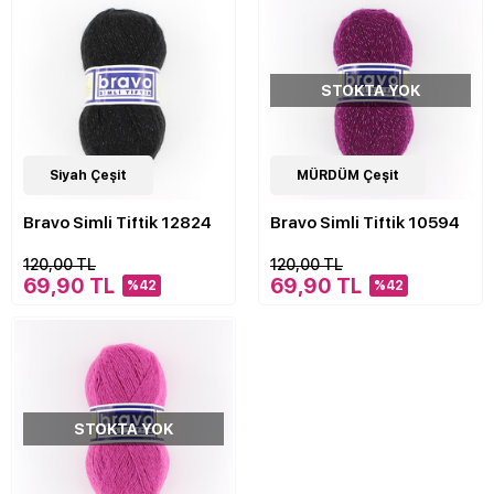
STOKTA YOK
Siyah Çeşit
5
MÜRDÜM Çeşit
Çeşit
Bravo Simli Tiftik 12824
Bravo Simli Tiftik 10594
120,00 TL
120,00 TL
69,90 TL
69,90 TL
%42
%42
STOKTA YOK