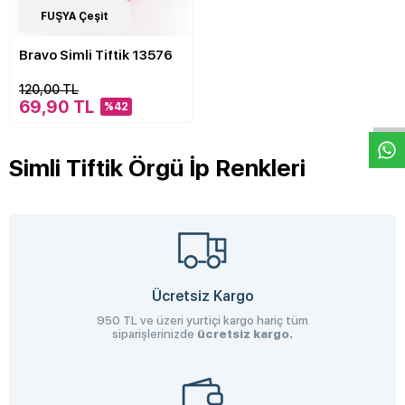
5
FUŞYA Çeşit
Çeşit
Bravo Simli Tiftik 13576
W
h
a
s
p
p
D
e
s
e
H
a
t
t
120,00 TL
69,90 TL
%42
Simli Tiftik Örgü İp Renkleri
Ücretsiz Kargo
950 TL ve üzeri yurtiçi kargo hariç tüm
siparişlerinizde
ücretsiz kargo.