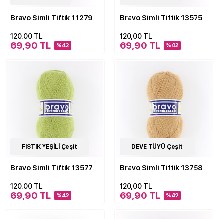
Bravo Simli Tiftik 11279
Bravo Simli Tiftik 13575
120,00 TL
120,00 TL
69,90 TL
69,90 TL
%42
%42
5
FISTIK YEŞİLİ Çeşit
Çeşit
5
DEVE TÜYÜ Çeşit
Çeşit
Bravo Simli Tiftik 13577
Bravo Simli Tiftik 13758
120,00 TL
120,00 TL
69,90 TL
69,90 TL
%42
%42