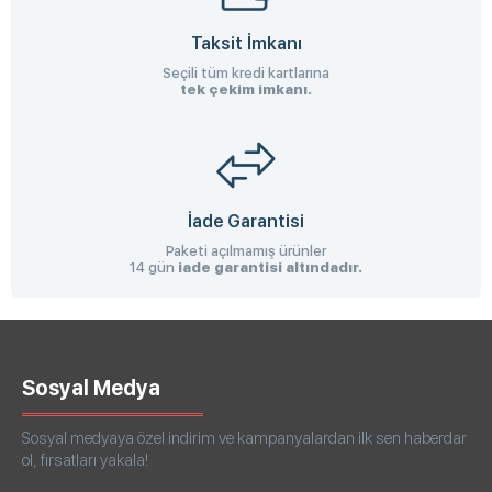
Taksit İmkanı
Seçili tüm kredi kartlarına
tek çekim imkanı.
İade Garantisi
Paketi açılmamış ürünler
14 gün
iade garantisi altındadır.
Sosyal Medya
Sosyal medyaya özel indirim ve kampanyalardan ilk sen haberdar
ol, fırsatları yakala!