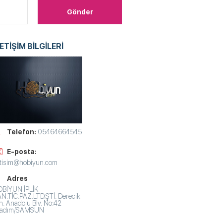
LETİŞİM BİLGİLERİ
Telefon:
05464664545
E-posta:
etisim@hobiyun.com
Adres
BİYUN İPLİK
N.TİC.PAZ.LTD.ŞTİ. Derecik
. Anadolu Blv. No:42
lkadım/SAMSUN