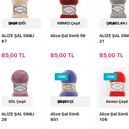
33
MUM IŞIĞI Çeşit
Çeşit
33
KIRMIZI Çeşit
Çeşit
30
GRİ MELANJ Çeşit
Çeşit
ALİZE ŞAL SİMLİ
Alize Şal Simli 56
ALİZE ŞAL SİM
67
21
85,00 TL
85,00 TL
85,00 TL
YENI
YENI
30
GÜL Çeşit
Çeşit
34
MENEKŞE Çeşit
Çeşit
33
Kırmızı Çeşit
Çeşit
ALİZE ŞAL SİMLİ
Alize Şal Simli
Alize Şal Simli
28
851
106