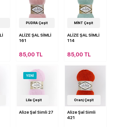
33
PUDRA Çeşit
Çeşit
33
MİNT Çeşit
Çeşit
Lİ
ALİZE ŞAL SİMLİ
ALİZE ŞAL SİMLİ
161
114
85,00 TL
85,00 TL
YENI
33
Lila Çeşit
Çeşit
33
Oranj Çeşit
Çeşit
Alize Şal Simli 27
Alize Şal Simli
421