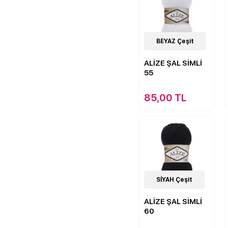
30
BEYAZ Çeşit
Çeşit
ALİZE ŞAL SİMLİ
55
85,00 TL
33
SİYAH Çeşit
Çeşit
ALİZE ŞAL SİMLİ
60