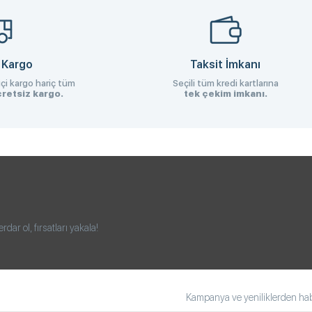
 Kargo
Taksit İmkanı
çi kargo hariç tüm
Seçili tüm kredi kartlarına
retsiz kargo.
tek çekim imkanı.
ar ol, fırsatları yakala!
Kampanya ve yeniliklerden habe