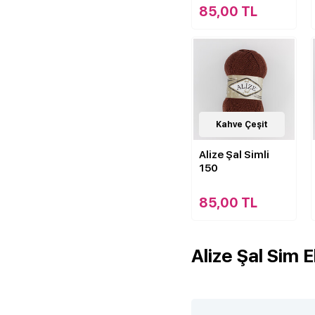
85,00 TL
33
Kahve Çeşit
Çeşit
Alize Şal Simli
150
85,00 TL
Alize Şal Sim E