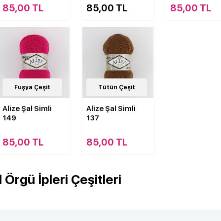
85,00 TL
85,00 TL
85,00 TL
33
Fuşya Çeşit
Çeşit
33
Tütün Çeşit
Çeşit
Alize Şal Simli
Alize Şal Simli
149
137
85,00 TL
85,00 TL
l Örgü İpleri Çeşitleri