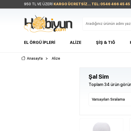
950 TL VE ÜZERİ
KARGO ÜCRETSİZ... TEL: 0546 466 45 45
EL ÖRGÜ İPLERI
ALIZE
ŞIŞ & TIĞ
Anasayfa
>
Alize
Şal Sim
Toplam 34 ürün görün