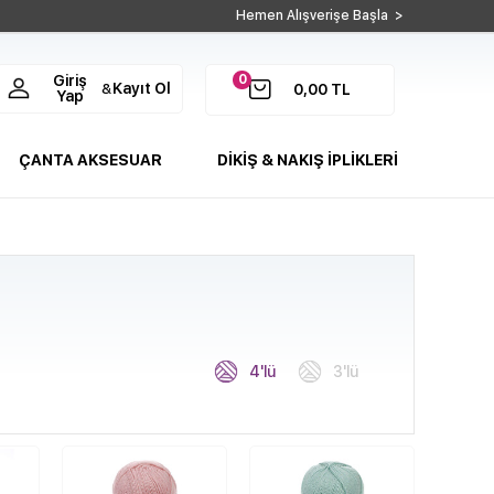
Hemen Alışverişe Başla >
0
Giriş
Kayıt Ol
&
0,00
TL
Yap
ÇANTA AKSESUAR
DİKİŞ & NAKIŞ İPLİKLERİ
4'lü
3'lü