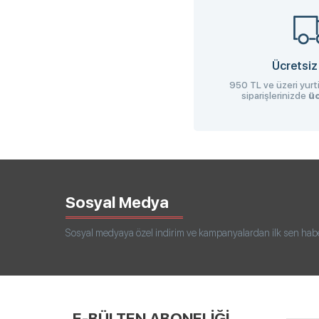
Ücretsiz
950 TL ve üzeri yurti
siparişlerinizde
üc
Sosyal Medya
Sosyal medyaya özel indirim ve kampanyalardan ilk sen haberd
E-BÜLTEN ABONELİĞİ