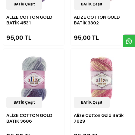
32
BATİK Çeşit
Çeşit
32
BATİK Çeşit
Çeşit
ALİZE COTTON GOLD
ALİZE COTTON GOLD
W
h
a
s
p
p
D
e
s
e
H
a
t
t
BATİK 4531
BATİK 3302
95,00 TL
95,00 TL
32
BATİK Çeşit
Çeşit
32
BATİK Çeşit
Çeşit
ALİZE COTTON GOLD
Alize Cotton Gold Batik
BATİK 3686
7829