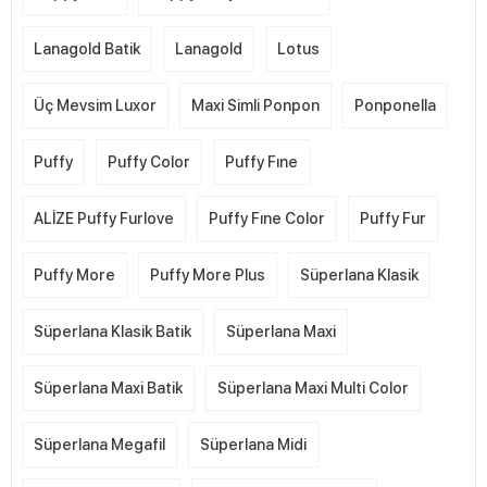
Lanagold Batik
Lanagold
Lotus
Üç Mevsim Luxor
Maxi Simli Ponpon
Ponponella
Puffy
Puffy Color
Puffy Fıne
ALİZE Puffy Furlove
Puffy Fıne Color
Puffy Fur
Puffy More
Puffy More Plus
Süperlana Klasik
Süperlana Klasik Batik
Süperlana Maxi
Süperlana Maxi Batik
Süperlana Maxi Multi Color
Süperlana Megafil
Süperlana Midi