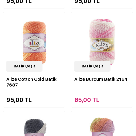
95,00 TL
95,00 TL
32
BATİK Çeşit
Çeşit
48
BATİK Çeşit
Çeşit
Alize Cotton Gold Batik
Alize Burcum Batik 2164
7687
95,00 TL
65,00 TL