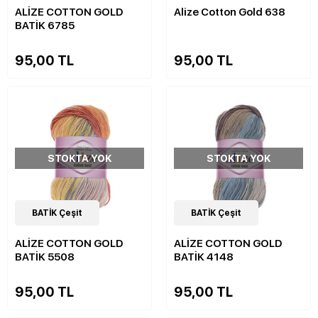
ALİZE COTTON GOLD
Alize Cotton Gold 638
BATİK 6785
95,00 TL
95,00 TL
STOKTA YOK
STOKTA YOK
32
BATİK Çeşit
Çeşit
32
BATİK Çeşit
Çeşit
ALİZE COTTON GOLD
ALİZE COTTON GOLD
BATİK 5508
BATİK 4148
95,00 TL
95,00 TL