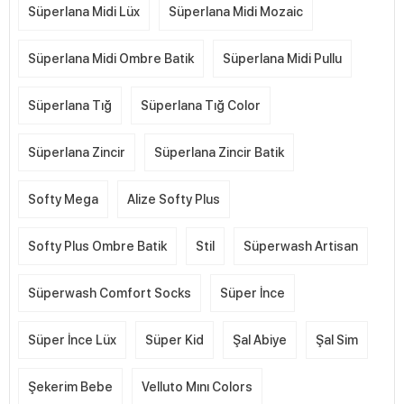
Süperlana Midi Lüx
Süperlana Midi Mozaic
Süperlana Midi Ombre Batik
Süperlana Midi Pullu
Süperlana Tığ
Süperlana Tığ Color
Süperlana Zincir
Süperlana Zincir Batik
Softy Mega
Alize Softy Plus
Softy Plus Ombre Batik
Stil
Süperwash Artisan
Süperwash Comfort Socks
Süper İnce
Süper İnce Lüx
Süper Kid
Şal Abiye
Şal Sim
Şekerim Bebe
Velluto Mını Colors