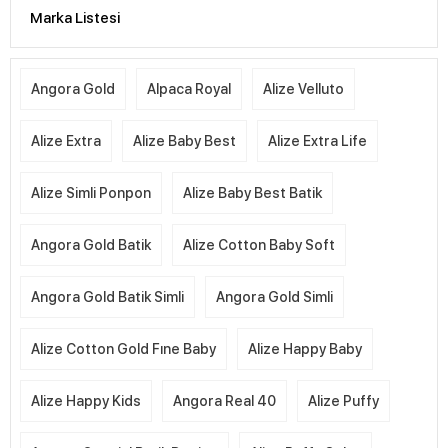
Marka Listesi
Angora Gold
Alpaca Royal
Alize Velluto
Alize Extra
Alize Baby Best
Alize Extra Life
Alize Simli Ponpon
Alize Baby Best Batik
Angora Gold Batik
Alize Cotton Baby Soft
Angora Gold Batik Simli
Angora Gold Simli
Alize Cotton Gold Fıne Baby
Alize Happy Baby
Alize Happy Kids
Angora Real 40
Alize Puffy