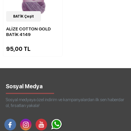
32
BATİK Çeşit
Çeşit
ALİZE COTTON GOLD
BATİK 4149
95,00 TL
Sosyal Medya
Sosyal medyaya özel indirim ve kampanyalardan ilk sen haberdar
ol, fırsatları yakala!