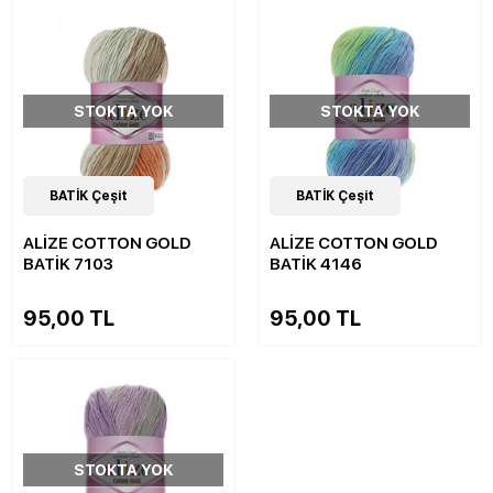
STOKTA YOK
STOKTA YOK
32
BATİK Çeşit
Çeşit
32
BATİK Çeşit
Çeşit
ALİZE COTTON GOLD
ALİZE COTTON GOLD
BATİK 7103
BATİK 4146
95,00 TL
95,00 TL
STOKTA YOK