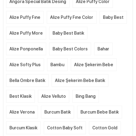
Angora Special Batik Desing
Alize Puffy Color
Alize Puffy Fıne
Alize Puffy Fıne Color
Baby Best
Alize Puffy More
Baby Best Batik
Alize Ponponella
Baby Best Colors
Bahar
Alize Softy Plus
Bambu
Alize Şekerim Bebe
Bella Ombre Batik
Alize Şekerim Bebe Batik
Best Klasik
Alize Velluto
Bing Bang
Alize Verona
Burcum Batik
Burcum Bebe Batik
Burcum Klasik
Cotton Baby Soft
Cotton Gold