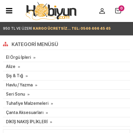
0
950 TL VE ÜZERİ
KARGO ÜCRETSİZ... TEL: 0546 466 45 45
Hemen Alışverişe Başla >
KATEGORI MENÜSÜ
El Örgü İpleri
Alize
Şiş & Tığ
Havlu / Yazma
Seri Sonu
Tuhafiye Malzemeleri
Çanta Aksesuarları
DİKİŞ NAKIŞ İPLİKLERİ