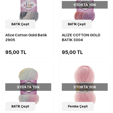
STOKTA YOK
32
BATİK Çeşit
Çeşit
32
BATİK Çeşit
Çeşit
Alize Cotton Gold Batik
ALİZE COTTON GOLD
2905
BATİK 3304
95,00 TL
95,00 TL
STOKTA YOK
STOKTA YOK
32
BATİK Çeşit
Çeşit
91
Pembe Çeşit
Çeşit