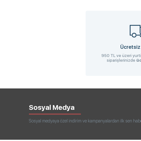
Ücretsiz
950 TL ve üzeri yurti
siparişlerinizde
üc
Sosyal Medya
Sosyal medyaya özel indirim ve kampanyalardan ilk sen haberd