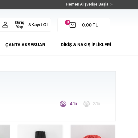
Hemen Alışverişe Başla >
0
Giriş
Kayıt Ol
&
0,00
TL
Yap
ÇANTA AKSESUAR
DİKİŞ & NAKIŞ İPLİKLERİ
4'lü
3'lü