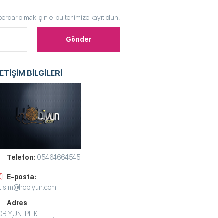
rdar olmak için e-bültenimize kayıt olun.
LETİŞİM BİLGİLERİ
Telefon:
05464664545
E-posta:
etisim@hobiyun.com
Adres
BİYUN İPLİK