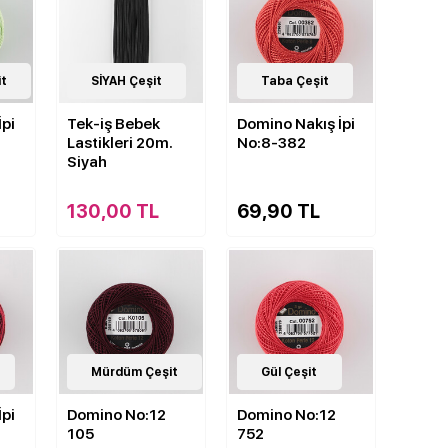
it
3
SİYAH Çeşit
Çeşit
143
Taba Çeşit
Çeşit
İpi
Tek-iş Bebek
Domino Nakış İpi
Lastikleri 20m.
No:8-382
Siyah
130,00 TL
69,90 TL
143
Mürdüm Çeşit
Çeşit
143
Gül Çeşit
Çeşit
İpi
Domino No:12
Domino No:12
105
752