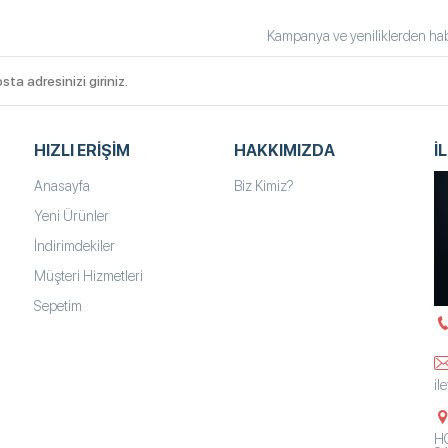
Kampanya ve yeniliklerden habe
HIZLI ERIŞIM
HAKKIMIZDA
İ
Anasayfa
Biz Kimiz?
Yeni Ürünler
İndirimdekiler
Müşteri Hizmetleri
Sepetim
il
HO