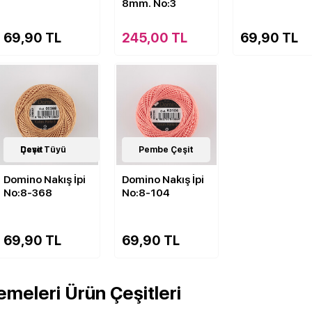
8mm. No:3
69,90 TL
245,00 TL
69,90 TL
143
Deve Tüyü Çeşit
Çeşit
143
Pembe Çeşit
Çeşit
Domino Nakış İpi
Domino Nakış İpi
No:8-368
No:8-104
69,90 TL
69,90 TL
meleri Ürün Çeşitleri