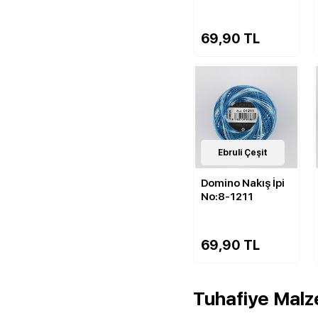
69,90 TL
143
Ebruli Çeşit
Çeşit
Domino Nakış İpi
No:8-1211
69,90 TL
Tuhafiye Malze