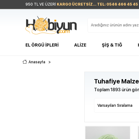
950 TL VE ÜZERİ
KARGO ÜCRETSİZ... TEL: 0546 466 45 45
EL ÖRGÜ İPLERI
ALIZE
ŞIŞ & TIĞ
Anasayfa
>
Tuhafiye Malze
Toplam 1893 ürün gör