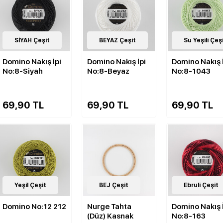
143
SİYAH Çeşit
Çeşit
143
BEYAZ Çeşit
Çeşit
143
Su Yeşili Çeş
Çeşit
Domino Nakış İpi
Domino Nakış İpi
Domino Nakış 
No:8-Siyah
No:8-Beyaz
No:8-1043
69,90 TL
69,90 TL
69,90 TL
143
Yeşil Çeşit
Çeşit
7
BEJ Çeşit
Çeşit
143
Ebruli Çeşit
Çeşit
Domino No:12 212
Nurge Tahta
Domino Nakış 
(Düz) Kasnak
No:8-163