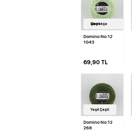
143
Menekşe Çeşit
Çeşit
Domino No:12
1043
69,90 TL
143
Yeşil Çeşit
Çeşit
Domino No:12
268