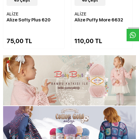
49
Çeşit
46
Çeşit
W
h
a
s
p
p
D
e
s
e
H
a
t
t
ALİZE
ALİZE
Alize Softy Plus 620
Alize Puffy More 6632
75,00 TL
110,00 TL