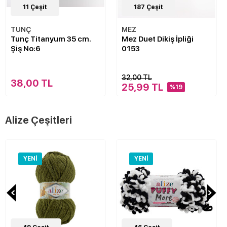
11
Çeşit
187
Çeşit
TUNÇ
MEZ
Tunç Titanyum 35 cm.
Mez Duet Dikiş İpliği
Şiş No:6
0153
32,00 TL
38,00 TL
25,99 TL
%19
Alize Çeşitleri
YENI
YENI