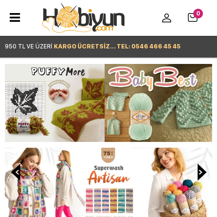
0
950 TL VE ÜZERİ
KARGO ÜCRETSİZ... TEL: 0546 466 45 45
Hemen Alışverişe Başla >