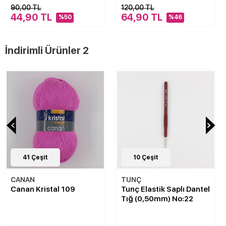
90,00 TL
120,00 TL
44,90 TL
64,90 TL
%50
%46
İndirimli Ürünler 2
41
Çeşit
10
Çeşit
CANAN
TUNÇ
Canan Kristal 109
Tunç Elastik Saplı Dantel
Tığ (0,50mm) No:22