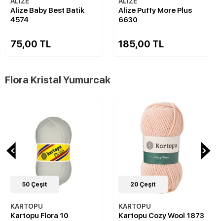
ALİZE
ALİZE
Alize Baby Best Batik
Alize Puffy More Plus
4574
6630
75,00 TL
185,00 TL
Flora Kristal Yumurcak
50
Çeşit
20
Çeşit
KARTOPU
KARTOPU
Kartopu Flora 10
Kartopu Cozy Wool 1873