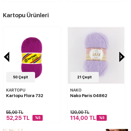
Kartopu Ürünleri
50
Çeşit
21
Çeşit
KARTOPU
NAKO
Kartopu Flora 732
Nako Paris 04862
55,00 TL
120,00 TL
52,25 TL
114,00 TL
%5
%5