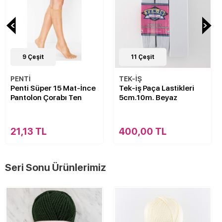
9
Çeşit
11
Çeşit
PENTİ
TEK-İŞ
Penti Süper 15 Mat-İnce
Tek-iş Paça Lastikleri
Pantolon Çorabı Ten
5cm.10m. Beyaz
21,13 TL
400,00 TL
Seri Sonu Ürünlerimiz