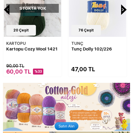
STOKTA YOK
20
Çeşit
76
Çeşit
KARTOPU
TUNÇ
Kartopu Cozy Wool 1421
Tunç Dolly 102/226
90,00 TL
47,00 TL
60,00 TL
%33