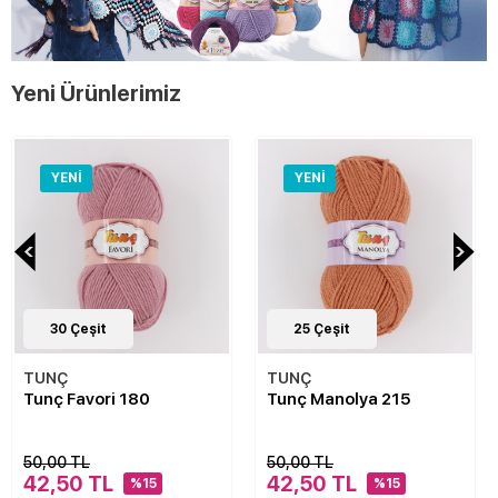
Yeni Ürünlerimiz
YENI
YENI
30
Çeşit
25
Çeşit
TUNÇ
TUNÇ
Tunç Favori 180
Tunç Manolya 215
50,00 TL
50,00 TL
42,50 TL
42,50 TL
%15
%15