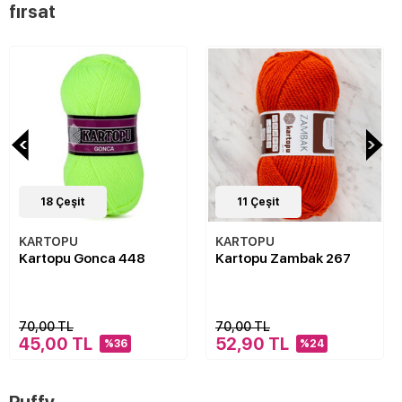
fırsat
18
Çeşit
11
Çeşit
KARTOPU
KARTOPU
Kartopu Gonca 448
Kartopu Zambak 267
70,00 TL
70,00 TL
45,00 TL
52,90 TL
%36
%24