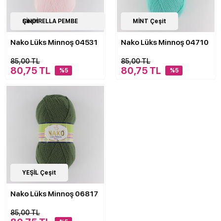
21
SİNDİRELLA PEMBE Çeşit
Çeşit
21
MİNT Çeşit
Çeşit
Nako Lüks Minnoş 04531
Nako Lüks Minnoş 04710
85,00 TL
85,00 TL
80,75 TL
80,75 TL
%5
%5
21
YEŞİL Çeşit
Çeşit
Nako Lüks Minnoş 06817
85,00 TL