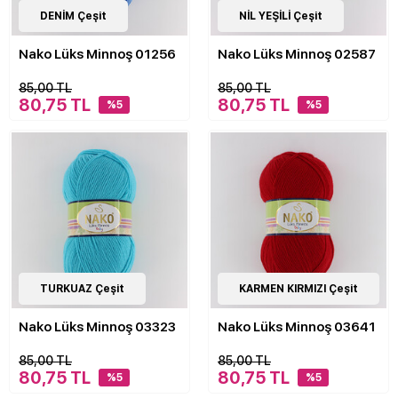
21
DENİM Çeşit
Çeşit
21
NİL YEŞİLİ Çeşit
Çeşit
Nako Lüks Minnoş 01256
Nako Lüks Minnoş 02587
85,00 TL
85,00 TL
80,75 TL
80,75 TL
%5
%5
21
TURKUAZ Çeşit
Çeşit
21
KARMEN KIRMIZI Çeşit
Çeşit
Nako Lüks Minnoş 03323
Nako Lüks Minnoş 03641
85,00 TL
85,00 TL
80,75 TL
80,75 TL
%5
%5