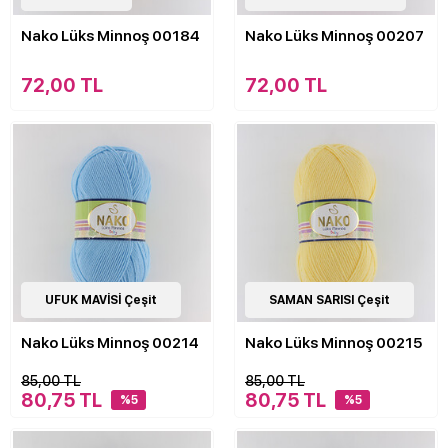
Nako Lüks Minnoş 00184
Nako Lüks Minnoş 00207
72,00 TL
72,00 TL
21
UFUK MAVİSİ Çeşit
Çeşit
21
SAMAN SARISI Çeşit
Çeşit
Nako Lüks Minnoş 00214
Nako Lüks Minnoş 00215
85,00 TL
85,00 TL
80,75 TL
80,75 TL
%5
%5