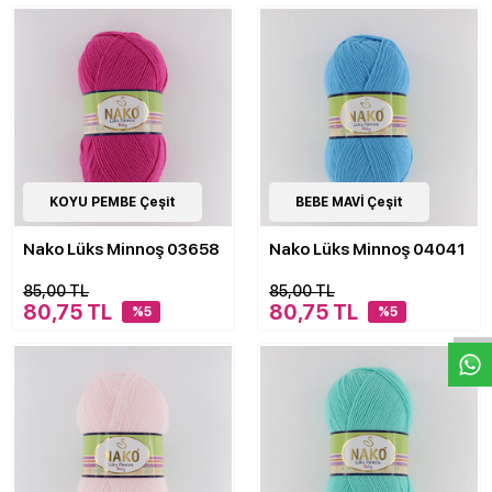
21
KOYU PEMBE Çeşit
Çeşit
21
BEBE MAVİ Çeşit
Çeşit
Nako Lüks Minnoş 03658
Nako Lüks Minnoş 04041
W
h
a
s
p
p
D
e
s
e
H
a
t
t
85,00 TL
85,00 TL
80,75 TL
80,75 TL
%5
%5