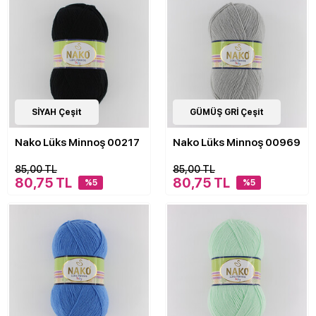
21
SİYAH Çeşit
Çeşit
21
GÜMÜŞ GRİ Çeşit
Çeşit
Nako Lüks Minnoş 00217
Nako Lüks Minnoş 00969
85,00 TL
85,00 TL
80,75 TL
80,75 TL
%5
%5