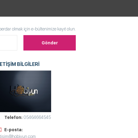
rdar olmak için e-bültenimize kayıt olun.
LETİŞİM BİLGİLERİ
Telefon:
05464664545
E-posta:
etisim@hobiyun.com