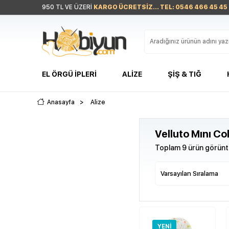
950 TL VE ÜZERİ
KARGO ÜCRETSİZ... TEL: 0546 466 45 45
EL ÖRGÜ İPLERI
ALIZE
ŞIŞ & TIĞ
Anasayfa
>
Alize
Velluto Mını Co
Toplam 9 ürün görüntü
YENI