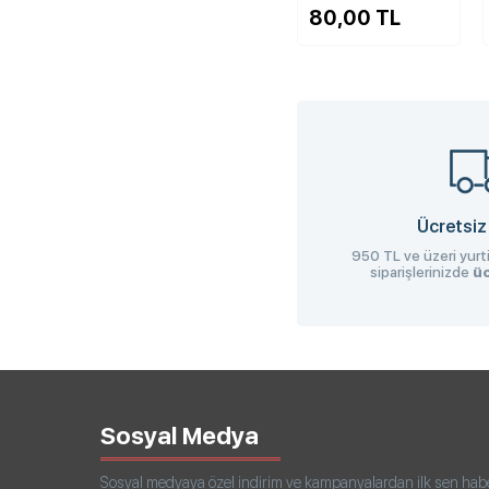
80,00 TL
Ücretsiz
950 TL ve üzeri yurti
siparişlerinizde
üc
Sosyal Medya
Sosyal medyaya özel indirim ve kampanyalardan ilk sen haberd