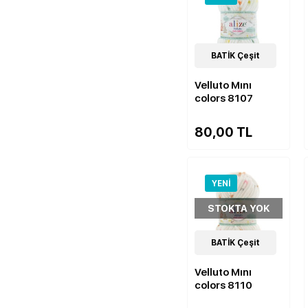
9
BATİK Çeşit
Çeşit
Velluto Mını
colors 8107
80,00 TL
YENI
STOKTA YOK
9
BATİK Çeşit
Çeşit
Velluto Mını
colors 8110