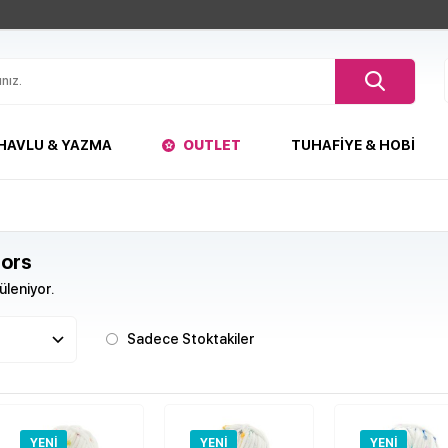
HAVLU & YAZMA
OUTLET
TUHAFIYE & HOBI
lors
leniyor.
Sadece Stoktakiler
YENI
YENI
YENI