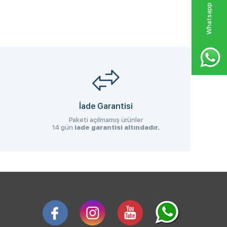
W
h
a
s
p
p
D
e
s
e
H
a
t
t
İade Garantisi
Paketi açılmamış ürünler
14 gün
iade garantisi altındadır.