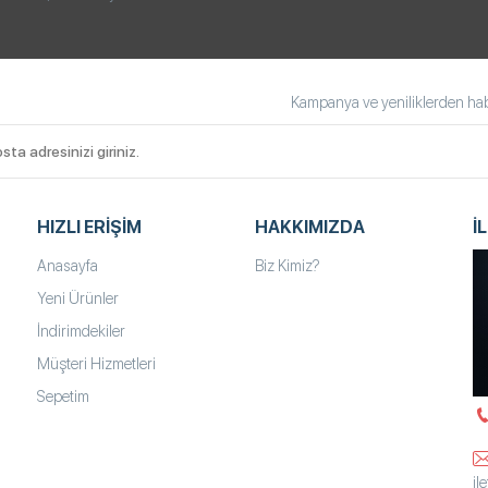
Kampanya ve yeniliklerden habe
HIZLI ERIŞIM
HAKKIMIZDA
İ
Anasayfa
Biz Kimiz?
Yeni Ürünler
İndirimdekiler
Müşteri Hizmetleri
Sepetim
il