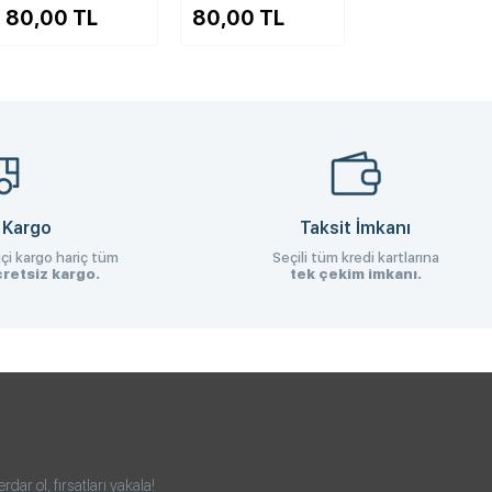
80,00 TL
80,00 TL
 Kargo
Taksit İmkanı
çi kargo hariç tüm
Seçili tüm kredi kartlarına
retsiz kargo.
tek çekim imkanı.
ar ol, fırsatları yakala!