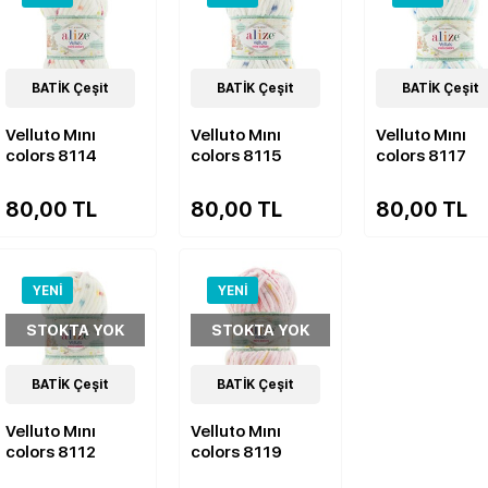
9
BATİK Çeşit
Çeşit
9
BATİK Çeşit
Çeşit
9
BATİK Çeşit
Çeşit
Velluto Mını
Velluto Mını
Velluto Mını
colors 8114
colors 8115
colors 8117
80,00 TL
80,00 TL
80,00 TL
YENI
YENI
STOKTA YOK
STOKTA YOK
9
BATİK Çeşit
Çeşit
9
BATİK Çeşit
Çeşit
Velluto Mını
Velluto Mını
colors 8112
colors 8119