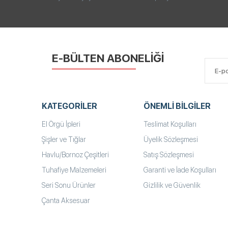
E-BÜLTEN ABONELİĞİ
KATEGORILER
ÖNEMLI BILGILER
El Örgü İpleri
Teslimat Koşulları
Şişler ve Tığlar
Üyelik Sözleşmesi
Havlu/Bornoz Çeşitleri
Satış Sözleşmesi
Tuhafiye Malzemeleri
Garanti ve İade Koşulları
Seri Sonu Ürünler
Gizlilik ve Güvenlik
Çanta Aksesuar