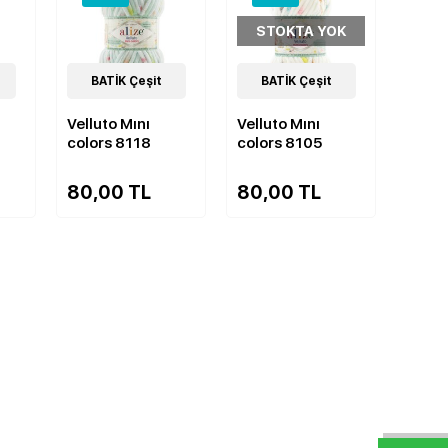
STOKTA YOK
9
BATİK Çeşit
Çeşit
9
BATİK Çeşit
Çeşit
Velluto Mını
Velluto Mını
colors 8118
colors 8105
80,00 TL
80,00 TL