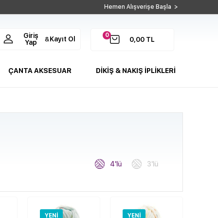
Hemen Alışverişe Başla >
0
Giriş
Kayıt Ol
&
0,00
TL
Yap
ÇANTA AKSESUAR
DİKİŞ & NAKIŞ İPLİKLERİ
4'lü
3'lü
YENI
YENI