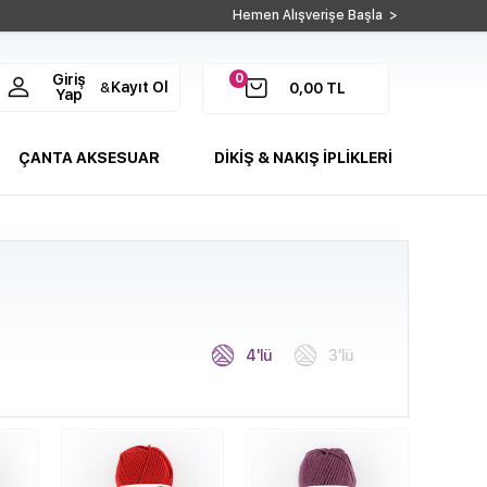
Hemen Alışverişe Başla >
0
Giriş
Kayıt Ol
&
0,00
TL
Yap
ÇANTA AKSESUAR
DİKİŞ & NAKIŞ İPLİKLERİ
4'lü
3'lü