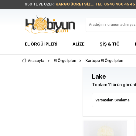
950 TL VE ÜZERİ
KARGO ÜCRETSİZ... TEL: 0546 466 45 45
EL ÖRGÜ İPLERI
ALIZE
ŞIŞ & TIĞ
Anasayfa
>
El Örgü İpleri
>
Kartopu El Örgü İpleri
Lake
Toplam 11 ürün görünt