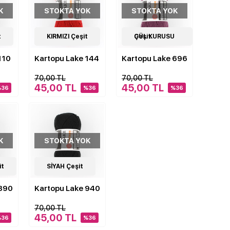
K
STOKTA YOK
STOKTA YOK
t
11
KIRMIZI Çeşit
Çeşit
11
GÜL KURUSU Çeşit
Çeşit
110
Kartopu Lake 144
Kartopu Lake 696
70,00 TL
70,00 TL
45,00 TL
45,00 TL
%36
%36
%36
K
STOKTA YOK
it
11
SİYAH Çeşit
Çeşit
 890
Kartopu Lake 940
70,00 TL
45,00 TL
%36
%36