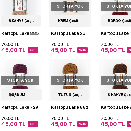
STOKTA YOK
STOKTA YO
11
S.KAHVE Çeşit
Çeşit
11
KREM Çeşit
Çeşit
11
BORDO Çeşi
Çeşit
Kartopu Lake 885
Kartopu Lake 25
Kartopu Lake 
70,00 TL
70,00 TL
70,00 TL
45,00 TL
45,00 TL
45,00 TL
%36
%36
STOKTA YOK
STOKTA YOK
STOKTA YO
11
MÜRDÜM Çeşit
Çeşit
11
TÜTÜN Çeşit
Çeşit
11
K.KAHVE Çeş
Çeşit
Kartopu Lake 729
Kartopu Lake 882
Kartopu Lake
70,00 TL
70,00 TL
70,00 TL
45,00 TL
45,00 TL
45,00 TL
%36
%36