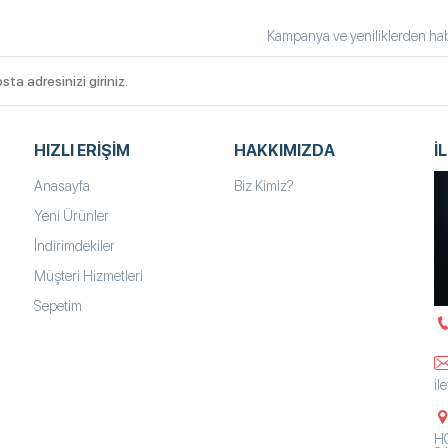
Kampanya ve yeniliklerden habe
HIZLI ERIŞIM
HAKKIMIZDA
İ
Anasayfa
Biz Kimiz?
Yeni Ürünler
İndirimdekiler
Müşteri Hizmetleri
Sepetim
il
HO