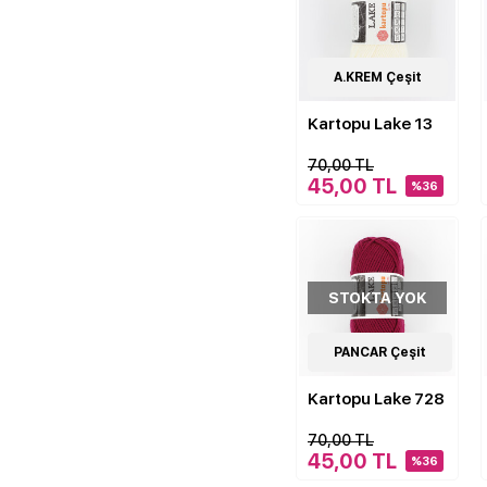
11
A.KREM Çeşit
Çeşit
Kartopu Lake 13
70,00 TL
45,00 TL
%36
STOKTA YOK
11
PANCAR Çeşit
Çeşit
Kartopu Lake 728
70,00 TL
45,00 TL
%36