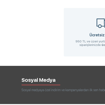
Ücretsiz
950 TL ve üzeri yurti
siparişlerinizde
üc
Sosyal Medya
Sosyal medyaya özel indirim ve kampanyalardan ilk sen haberd