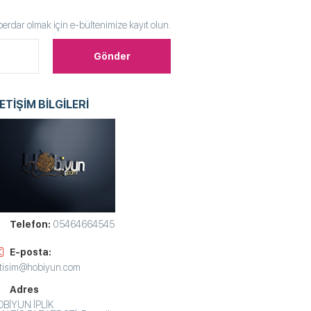
rdar olmak için e-bültenimize kayıt olun.
LETİŞİM BİLGİLERİ
Telefon:
05464664545
E-posta:
etisim@hobiyun.com
Adres
BİYUN İPLİK