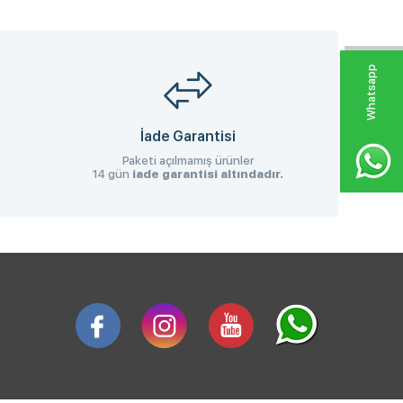
W
h
a
s
p
p
D
e
s
e
H
a
t
t
İade Garantisi
Paketi açılmamış ürünler
14 gün
iade garantisi altındadır.