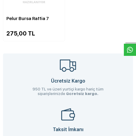
Pelur Bursa Raffia 7
W
h
a
s
p
p
D
e
s
e
H
a
t
t
275,00 TL
Ücretsiz Kargo
950 TL ve üzeri yurtiçi kargo hariç tüm
siparişlerinizde
ücretsiz kargo.
Taksit İmkanı