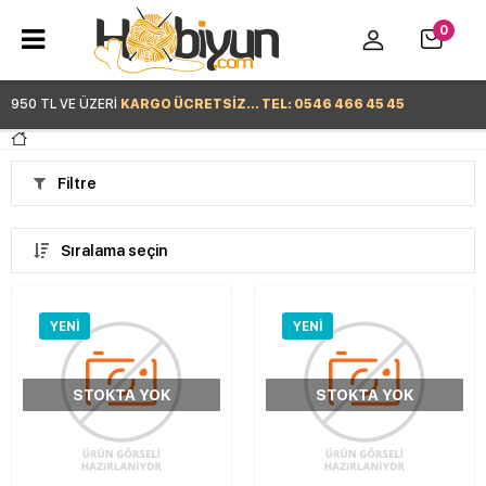
0
950 TL VE ÜZERİ
KARGO ÜCRETSİZ... TEL: 0546 466 45 45
Hemen Alışverişe Başla >
Filtre
Sıralama seçin
YENI
YENI
STOKTA YOK
STOKTA YOK