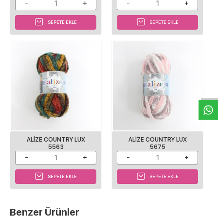
SEPETE EKLE
SEPETE EKLE
W
h
a
s
p
p
D
e
s
e
H
a
t
t
ALIZE COUNTRY LUX
ALIZE COUNTRY LUX
5563
5675
SEPETE EKLE
SEPETE EKLE
Benzer Ürünler