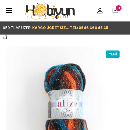
0
950 TL VE ÜZERİ
KARGO ÜCRETSİZ... TEL: 0546 466 45 45
Hemen Alışverişe Başla >
YENI