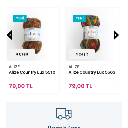
YENI
YENI
4
Çeşit
4
Çeşit
ALİZE
ALİZE
 5510
Alize Country Lux 5563
Alize Country Lux 567
79,00 TL
79,00 TL