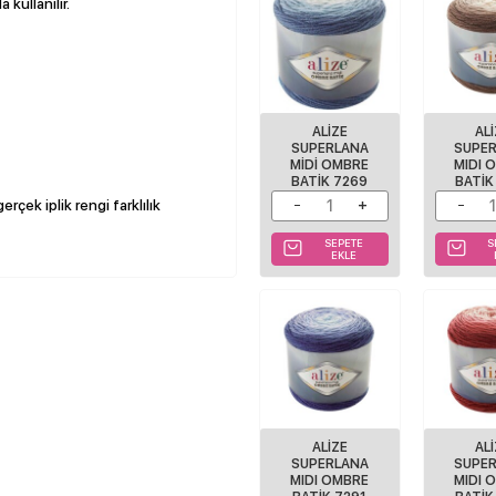
 kullanılır.
ALIZE
AL
SUPERLANA
SUPE
MIDI OMBRE
MIDI 
BATIK 7269
BATIK
rçek iplik rengi farklılık
SEPETE
S
EKLE
ALIZE
AL
SUPERLANA
SUPE
MIDI OMBRE
MIDI 