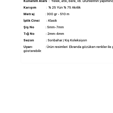
Kullanım Alanı :
Yelek, atkı, bere, vb. ürünlerinin yapımında
Karışım
: % 25 Yün % 75 Akrilik
Metraj
: 300 gr - 510 m
İplik Cinsi :
Klasik
Şiş No :
5mm-7mm
Tığ No :
2mm-4mm
Sezon :
Sonbahar / Kış Koleksiyon
Uyarı
: Ürün resimleri Ekranda gözüken renkler ile ge
gösterebilir.