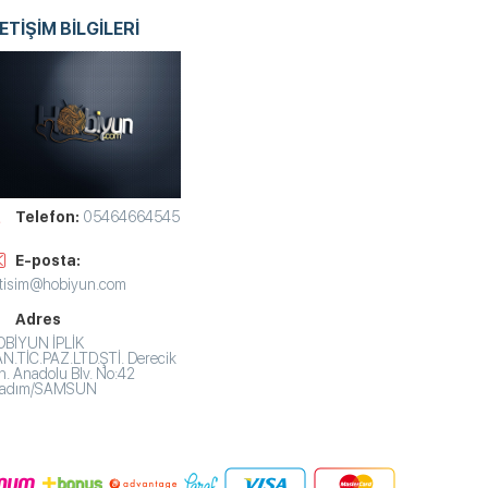
LETİŞİM BİLGİLERİ
Telefon:
05464664545
E-posta:
etisim@hobiyun.com
Adres
BİYUN İPLİK
N.TİC.PAZ.LTD.ŞTİ. Derecik
. Anadolu Blv. No:42
lkadım/SAMSUN