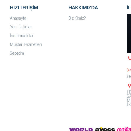
HIZLI ERIŞIM
HAKKIMIZDA
İ
Anasayfa
Biz Kimiz?
Yeni Ürünler
İndirimdekiler
Müşteri Hizmetleri
Sepetim
il
HO
SA
Mh
İ