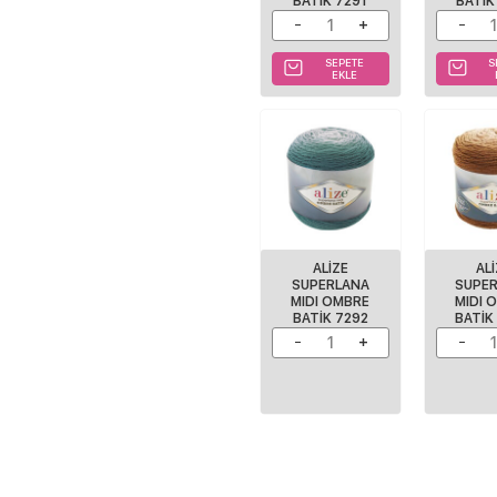
BATIK 7291
BATIK
SEPETE
S
EKLE
ALIZE
AL
SUPERLANA
SUPE
MIDI OMBRE
MIDI 
BATIK 7292
BATIK