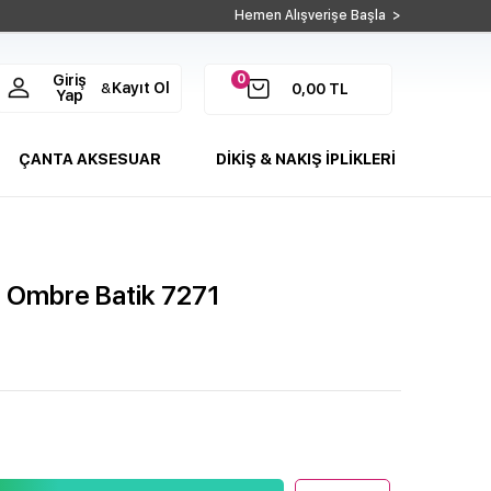
Hemen Alışverişe Başla >
0
Giriş
Kayıt Ol
&
0,00
TL
Yap
ÇANTA AKSESUAR
DİKİŞ & NAKIŞ İPLİKLERİ
ı Ombre Batik 7271