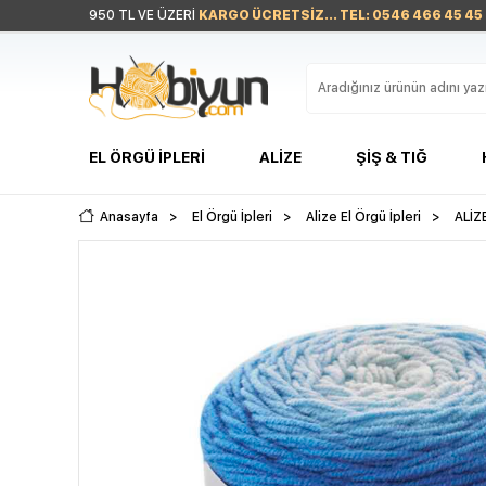
950 TL VE ÜZERİ
KARGO ÜCRETSİZ... TEL: 0546 466 45 45
EL ÖRGÜ İPLERI
ALIZE
ŞIŞ & TIĞ
Anasayfa
>
El Örgü İpleri
>
Alize El Örgü İpleri
>
ALİZ