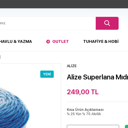
HAVLU & YAZMA
OUTLET
TUHAFIYE & HOBI
E
ALİZE
YENI
Alize Superlana Mıd
249,00
TL
Kısa Ürün Açıklaması
% 25 Yün % 75 Akrilik