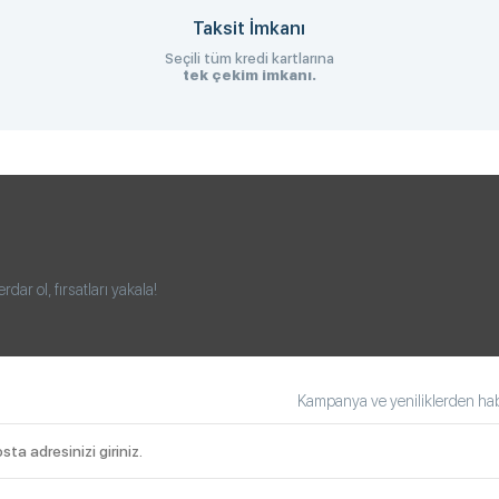
Taksit İmkanı
Seçili tüm kredi kartlarına
tek çekim imkanı.
ar ol, fırsatları yakala!
Kampanya ve yeniliklerden habe