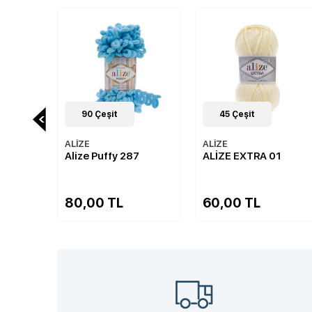
45
Çeşit
46
Çeşit
ALİZE
ALİZE
7
ALİZE EXTRA 01
Alize Cotton Gold
Hobby New 56
60,00 TL
50,00 TL