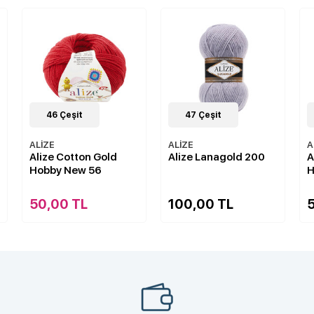
47
Çeşit
46
Çeşit
ALİZE
ALİZE
A
Alize Lanagold 200
Alize Cotton Gold
A
Hobby New 599
4
100,00 TL
50,00 TL