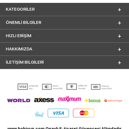
KATEGORILER
ÖNEMLI BILGILER
HIZLI ERIŞIM
HAKKIMIZDA
İLETİŞİM BİLGİLERİ
www.hobiyun.com Onaylı E-ticaret Güvencesi Altındadır