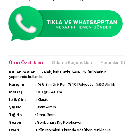
Ürün Özellikleri
Ödeme Seçenekleri
Yorumlar (0)
Kullanım Alanı :
Yelek, hırka, atkı, bere, vb. ürünlerinin
yapımında kullanılır.
Karışım
: % 5 Sim % 5 Pul- % 10 Polyester %80 Akrilik
Metraj
: 100 gr – 410 m
İplik Cinsi :
Klasik
Şiş No :
3mm-4mm
Tığ No :
1mm-3mm
Sezon :
Sonbahar / Kış Koleksiyon
Uyarı
: Ürün resimleri Ekranda gözüken renkler ile