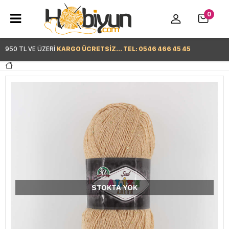
0
950 TL VE ÜZERİ
KARGO ÜCRETSİZ... TEL: 0546 466 45 45
Hemen Alışverişe Başla >
STOKTA YOK