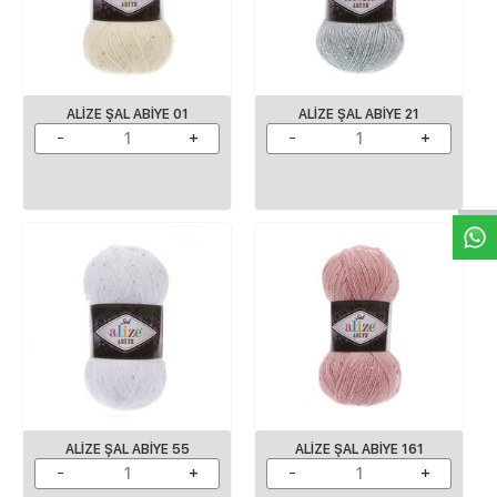
ALİZE ŞAL ABİYE 01
ALİZE ŞAL ABİYE 21
W
h
a
s
p
p
D
e
s
e
H
a
t
t
ALİZE ŞAL ABİYE 55
ALİZE ŞAL ABİYE 161