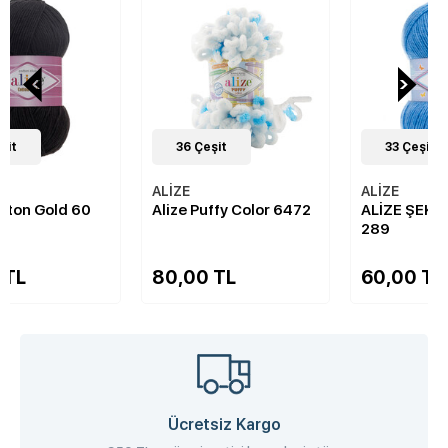
36
Çeşit
33
Çeşit
ALİZE
ALİZE
Alize Puffy Color 6472
ALİZE ŞEKERİM BEBE
289
80,00 TL
60,00 TL
Ücretsiz Kargo