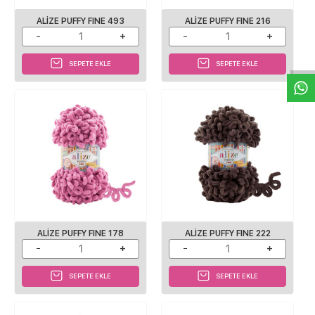
ALIZE PUFFY FINE 493
ALIZE PUFFY FINE 216
W
h
a
s
p
p
D
e
s
e
H
a
t
t
SEPETE EKLE
SEPETE EKLE
ALIZE PUFFY FINE 178
ALIZE PUFFY FINE 222
SEPETE EKLE
SEPETE EKLE