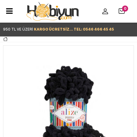
0
950 TL VE ÜZERİ
KARGO ÜCRETSİZ... TEL: 0546 466 45 45
Hemen Alışverişe Başla >