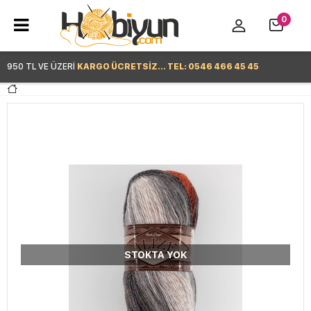
0
950 TL VE ÜZERİ
KARGO ÜCRETSİZ... TEL: 0546 466 45 45
Hemen Alışverişe Başla >
STOKTA YOK