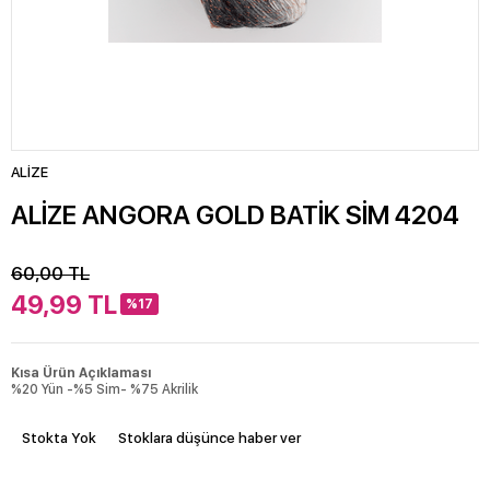
ALİZE
ALİZE ANGORA GOLD BATİK SİM 4204
60,00
TL
49,99
TL
%17
Kısa Ürün Açıklaması
%20 Yün -%5 Sim- %75 Akrilik
Stokta Yok
Stoklara düşünce haber ver