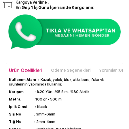
Kargoya Verilme :
En Geç 1 İş Günü İçerisinde Kargolanır.
Ürün Özellikleri
Ödeme Seçenekleri
Yorumlar (0)
Kullanım Alanı :
Kazak, yelek, bluz, atkı, bere, fular vb.
ürünlerinin yapımında kullanılır.
Karışım
: %20 Yün -%5 Sim- %80 Akrilik
Metraj
: 100 gr - 500 m
İplik Cinsi :
Klasik
Şiş No :
3mm-6mm
Tığ No :
2mm-4mm