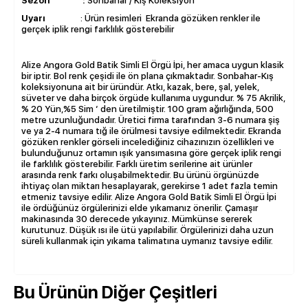
Sezon :
Sonbahar / Kış Koleksiyon
Uyarı
: Ürün resimleri Ekranda gözüken renkler ile
gerçek iplik rengi farklılık gösterebilir
Alize Angora Gold Batik Simli El Örgü İpi, her amaca uygun klasik
bir iptir. Bol renk çeşidi ile ön plana çıkmaktadır. Sonbahar-Kış
koleksiyonuna ait bir üründür. Atkı, kazak, bere, şal, yelek,
süveter ve daha birçok örgüde kullanıma uygundur. % 75 Akrilik,
% 20 Yün,%5 Sim ‘ den üretilmiştir. 100 gram ağırlığında, 500
metre uzunluğundadır. Üretici firma tarafından 3-6 numara şiş
ve ya 2-4 numara tığ ile örülmesi tavsiye edilmektedir. Ekranda
gözüken renkler görseli incelediğiniz cihazınızın özellikleri ve
bulunduğunuz ortamın ışık yansımasına göre gerçek iplik rengi
ile farklılık gösterebilir. Farklı üretim serilerine ait ürünler
arasında renk farkı oluşabilmektedir. Bu ürünü örgünüzde
ihtiyaç olan miktarı hesaplayarak, gerekirse 1 adet fazla temin
etmeniz tavsiye edilir. Alize Angora Gold Batik Simli El Örgü İpi
ile ördüğünüz örgülerinizi elde yıkamanız önerilir. Çamaşır
makinasında 30 derecede yıkayınız. Mümkünse sererek
kurutunuz. Düşük ısı ile ütü yapılabilir. Örgülerinizi daha uzun
süreli kullanmak için yıkama talimatına uymanız tavsiye edilir.
Bu Ürünün Diğer Çeşitleri