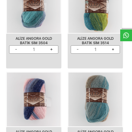
W
h
a
s
p
p
D
e
s
e
H
a
t
t
ALİZE ANGORA GOLD
ALİZE ANGORA GOLD
BATİK SİM 3504
BATİK SİM 3514
ALİZE ANGORA GOLD
ALİZE ANGORA GOLD