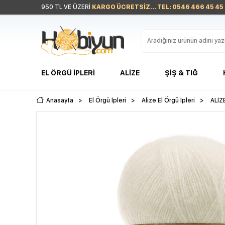
950 TL VE ÜZERİ
KARGO ÜCRETSİZ... TEL: 0546 466 45 45
EL ÖRGÜ İPLERI
ALIZE
ŞIŞ & TIĞ
Anasayfa
>
El Örgü İpleri
>
Alize El Örgü İpleri
>
ALİZ