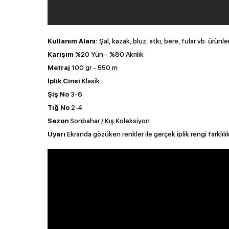
Kullanım Alanı:
Şal, kazak, bluz, atkı, bere, fular vb. ürünle
Karışım
%20 Yün - %80 Akrilik
Metraj
100 gr - 550 m
İplik Cinsi
Klasik
Şiş No
3-6
Tığ No
2-4
Sezon
Sonbahar / Kış Koleksiyon
Uyarı
Ekranda gözüken renkler ile gerçek iplik rengi farklılı