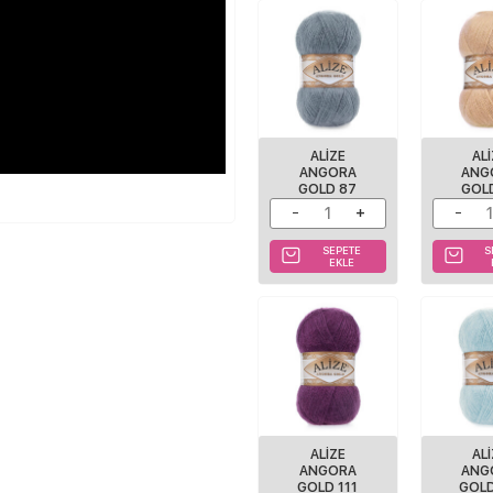
ALIZE
AL
ANGORA
ANG
GOLD 87
GOL
SEPETE
S
EKLE
ALIZE
AL
ANGORA
ANG
GOLD 111
GOLD