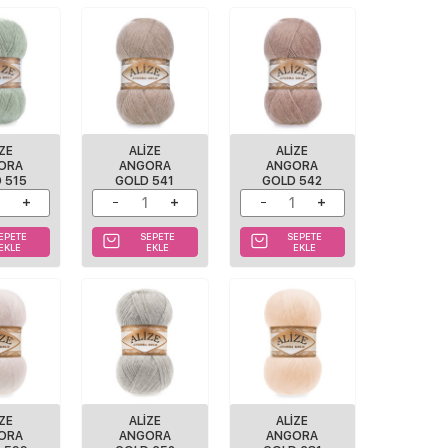
IZE
ALIZE
ALIZE
ORA
ANGORA
ANGORA
 515
GOLD 541
GOLD 542
EPETE
SEPETE
SEPETE
EKLE
EKLE
EKLE
IZE
ALIZE
ALIZE
ORA
ANGORA
ANGORA