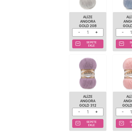
ALIZE
AL
ANGORA
ANG
GOLD 208
GOLD
SEPETE
S
EKLE
ALIZE
AL
ANGORA
ANG
GOLD 312
GOLD
SEPETE
S
EKLE