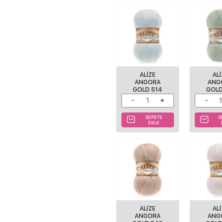
ALIZE
AL
ANGORA
ANG
GOLD 514
GOLD
SEPETE
S
EKLE
ALIZE
AL
ANGORA
ANG