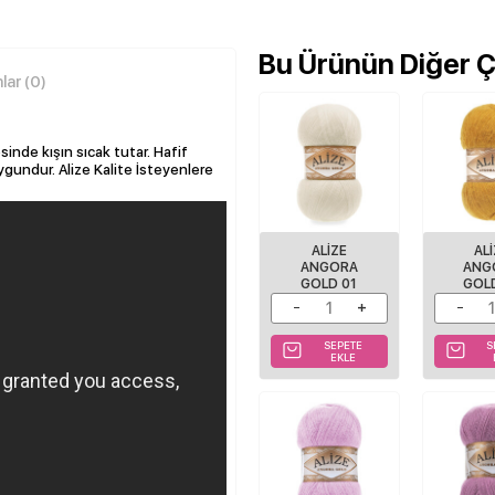
Bu Ürünün Diğer Çe
ar (0)
esinde kışın sıcak tutar. Hafif
ygundur. Alize Kalite İsteyenlere
ALIZE
AL
ANGORA
ANG
GOLD 01
GOL
SEPETE
S
EKLE