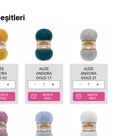
şitleri
IZE
ALIZE
ALIZE
ORA
ANGORA
ANGORA
D 02
GOLD 17
GOLD 21
EPETE
SEPETE
SEPETE
EKLE
EKLE
EKLE