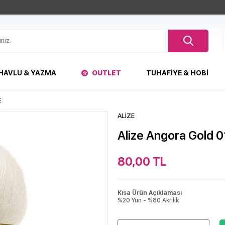
HAVLU & YAZMA
OUTLET
TUHAFIYE & HOBI
E
ALİZE
Alize Angora Gold 0
80,00
TL
Kısa Ürün Açıklaması
%20 Yün - %80 Akrilik