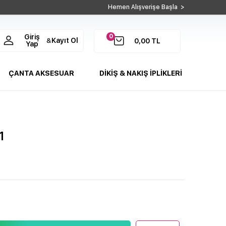
Hemen Alışverişe Başla >
0
Giriş
Kayıt Ol
&
0,00
TL
Yap
ÇANTA AKSESUAR
DİKİŞ & NAKIŞ İPLİKLERİ
1