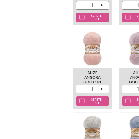
SEPETE
S
EKLE
ALIZE
AL
ANGORA
ANG
GOLD 161
GOLD
SEPETE
S
EKLE