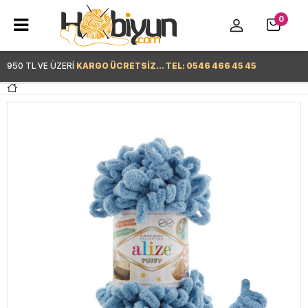
0
950 TL VE ÜZERİ
KARGO ÜCRETSİZ... TEL: 0546 466 45 45
Hemen Alışverişe Başla >