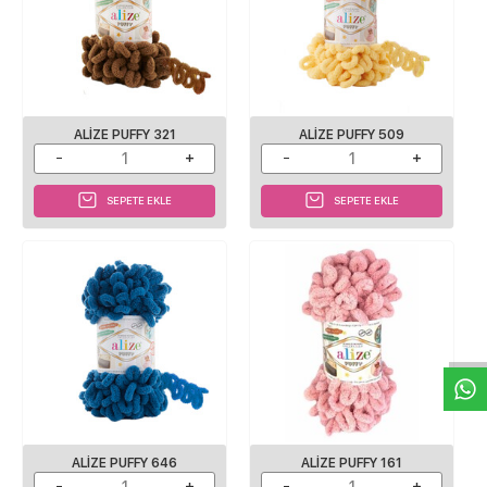
ALIZE PUFFY 321
ALIZE PUFFY 509
SEPETE EKLE
SEPETE EKLE
W
h
a
s
p
p
D
e
s
e
H
a
t
t
ALIZE PUFFY 646
ALIZE PUFFY 161