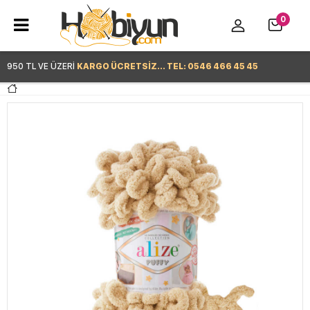
0
950 TL VE ÜZERİ
KARGO ÜCRETSİZ... TEL: 0546 466 45 45
Hemen Alışverişe Başla >