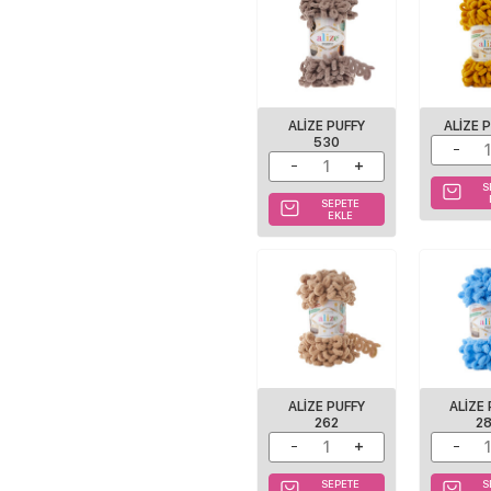
ALIZE PUFFY
ALIZE 
530
S
SEPETE
EKLE
ALIZE PUFFY
ALIZE
262
2
SEPETE
S