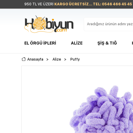
950 TL VE ÜZERİ
KARGO ÜCRETSİZ... TEL: 0546 466 45 45
EL ÖRGÜ İPLERI
ALIZE
ŞIŞ & TIĞ
Anasayfa
>
Alize
>
Puffy