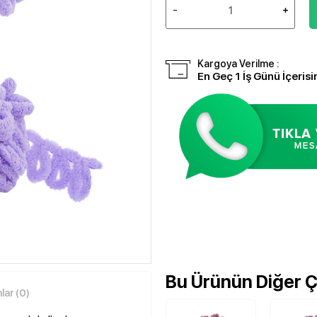
Kargoya Verilme :
En Geç 1 İş Günü İçerisi
Bu Ürünün Diğer Çe
ar (0)