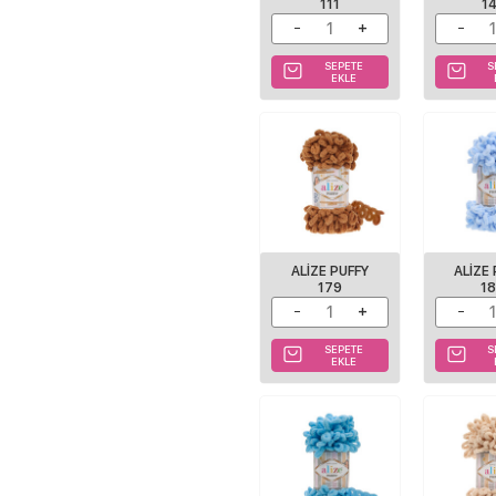
111
1
SEPETE
S
EKLE
ALIZE PUFFY
ALIZE
179
1
SEPETE
S
EKLE