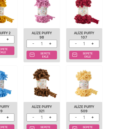
PUFFY 2
ALIZE PUFFY
ALIZE PUFFY
98
107
EPETE
EKLE
SEPETE
SEPETE
EKLE
EKLE
 PUFFY
ALIZE PUFFY
ALIZE PUFFY
89
321
509
EPETE
SEPETE
SEPETE