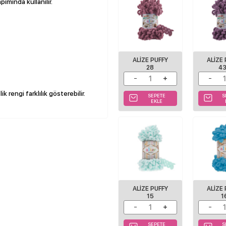
pımında kullanılır.
ALIZE PUFFY
ALIZE
28
4
k rengi farklılık gösterebilir.
SEPETE
S
EKLE
ALIZE PUFFY
ALIZE
15
1
SEPETE
S