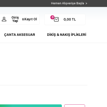
Hemen Alışverişe Başla >
0
Giriş
Kayıt Ol
&
0,00
TL
Yap
ÇANTA AKSESUAR
DİKİŞ & NAKIŞ İPLİKLERİ