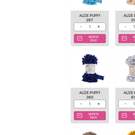
ALIZE PUFFY
ALIZE
287
3
SEPETE
S
EKLE
ALIZE PUFFY
ALIZE
360
4
SEPETE
S
EKLE