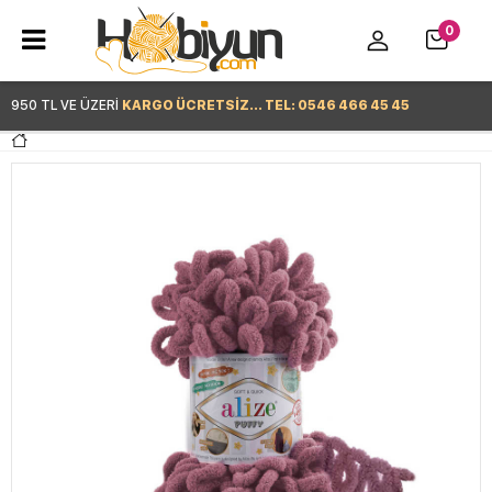
0
950 TL VE ÜZERİ
KARGO ÜCRETSİZ... TEL: 0546 466 45 45
Hemen Alışverişe Başla >