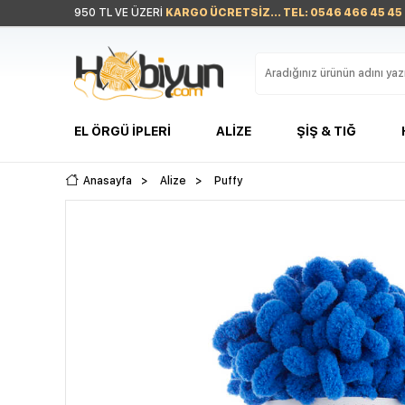
950 TL VE ÜZERİ
KARGO ÜCRETSİZ... TEL: 0546 466 45 45
EL ÖRGÜ İPLERI
ALIZE
ŞIŞ & TIĞ
Anasayfa
>
Alize
>
Puffy