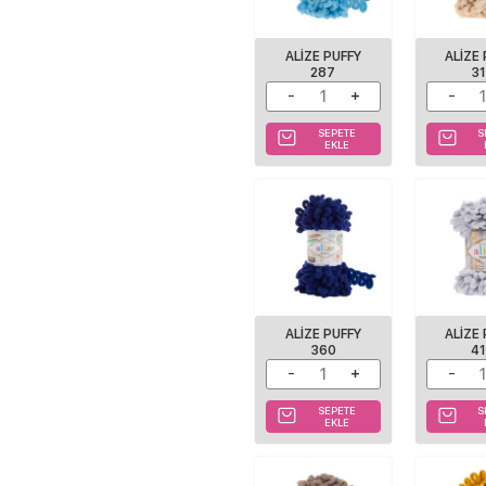
ALIZE PUFFY
ALIZE
287
3
SEPETE
S
EKLE
ALIZE PUFFY
ALIZE
360
4
SEPETE
S
EKLE