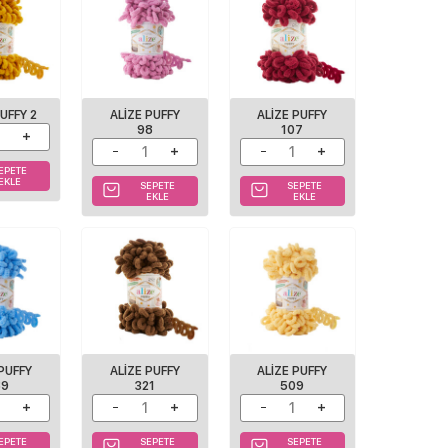
PUFFY 2
ALIZE PUFFY
ALIZE PUFFY
98
107
EPETE
EKLE
SEPETE
SEPETE
EKLE
EKLE
 PUFFY
ALIZE PUFFY
ALIZE PUFFY
89
321
509
EPETE
SEPETE
SEPETE