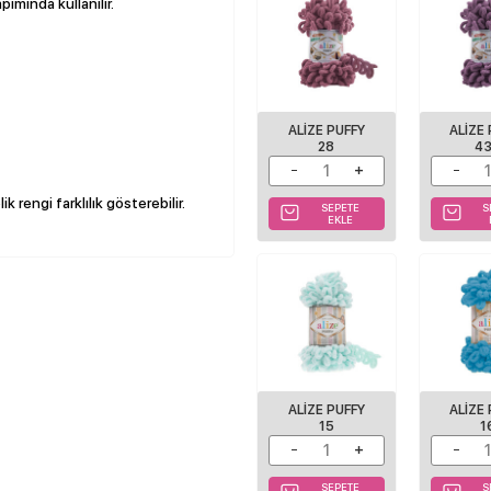
pımında kullanılır.
ALIZE PUFFY
ALIZE
28
4
k rengi farklılık gösterebilir.
SEPETE
S
EKLE
ALIZE PUFFY
ALIZE
15
1
SEPETE
S