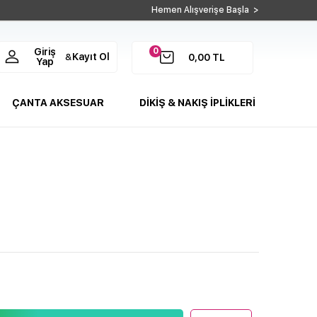
Hemen Alışverişe Başla >
0
Giriş
Kayıt Ol
&
0,00
TL
Yap
ÇANTA AKSESUAR
DİKİŞ & NAKIŞ İPLİKLERİ