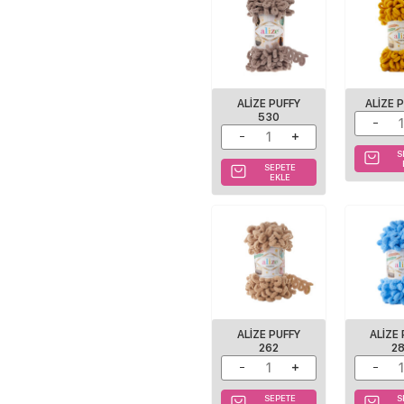
ALIZE PUFFY
ALIZE 
530
S
SEPETE
EKLE
ALIZE PUFFY
ALIZE
262
2
SEPETE
S