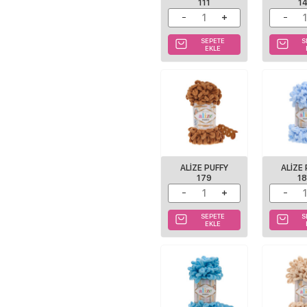
111
1
SEPETE
S
EKLE
ALIZE PUFFY
ALIZE
179
1
SEPETE
S
EKLE