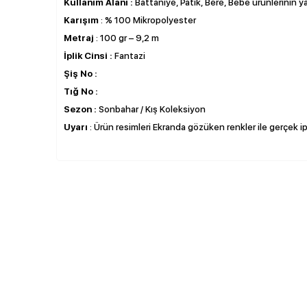
Kullanım Alanı :
Battaniye, Patik, Bere, Bebe ürünlerinin ya
Karışım
: % 100 Mikropolyester
Metraj
: 100 gr – 9,2 m
İplik Cinsi :
Fantazi
Şiş No :
Tığ No :
Sezon :
Sonbahar / Kış Koleksiyon
Uyarı
: Ürün resimleri Ekranda gözüken renkler ile gerçek ipli