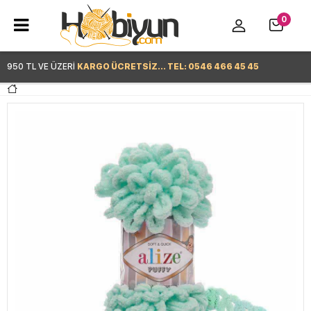
0
950 TL VE ÜZERİ
KARGO ÜCRETSİZ... TEL: 0546 466 45 45
Hemen Alışverişe Başla >