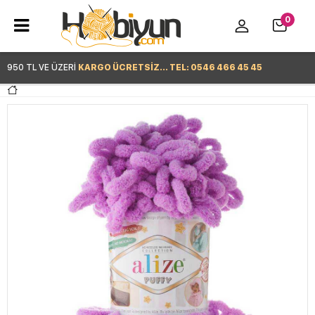
0
950 TL VE ÜZERİ
KARGO ÜCRETSİZ... TEL: 0546 466 45 45
Hemen Alışverişe Başla >