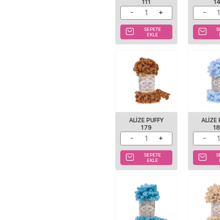
111
1
SEPETE
S
EKLE
ALIZE PUFFY
ALIZE
179
1
SEPETE
S
EKLE