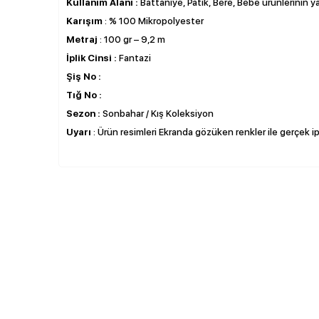
Kullanım Alanı :
Battaniye, Patik, Bere, Bebe ürünlerinin ya
Karışım
: % 100 Mikropolyester
Metraj
: 100 gr – 9,2 m
İplik Cinsi :
Fantazi
Şiş No :
Tığ No :
Sezon :
Sonbahar / Kış Koleksiyon
Uyarı
: Ürün resimleri Ekranda gözüken renkler ile gerçek ipli