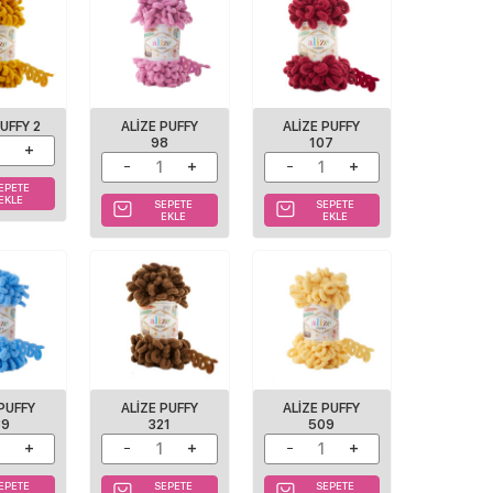
PUFFY 2
ALIZE PUFFY
ALIZE PUFFY
98
107
EPETE
EKLE
SEPETE
SEPETE
EKLE
EKLE
 PUFFY
ALIZE PUFFY
ALIZE PUFFY
89
321
509
EPETE
SEPETE
SEPETE