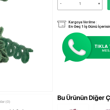
Kargoya Verilme :
En Geç 1 İş Günü İçerisi
Bu Ürünün Diğer Çe
ar (0)