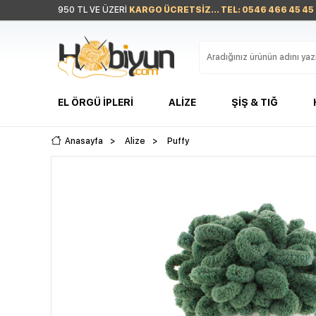
950 TL VE ÜZERİ
KARGO ÜCRETSİZ... TEL: 0546 466 45 45
EL ÖRGÜ İPLERI
ALIZE
ŞIŞ & TIĞ
Anasayfa
>
Alize
>
Puffy