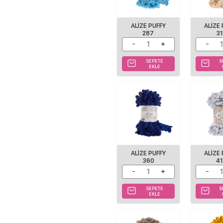
ALIZE PUFFY
ALIZE
287
3
SEPETE
S
EKLE
ALIZE PUFFY
ALIZE
360
4
SEPETE
S
EKLE