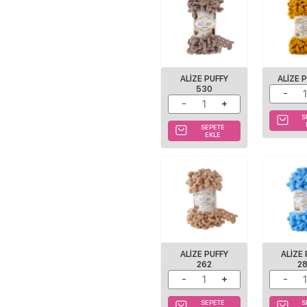
ALIZE PUFFY
ALIZE 
530
S
SEPETE
EKLE
ALIZE PUFFY
ALIZE
262
2
SEPETE
S