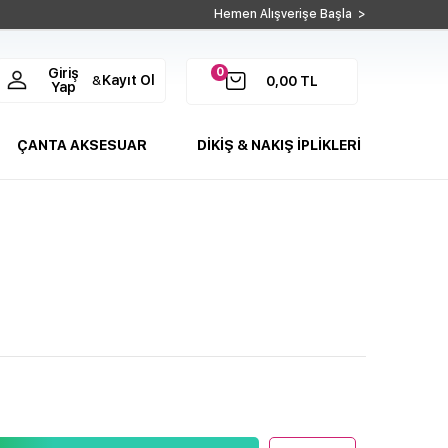
Hemen Alışverişe Başla >
0
Giriş
Kayıt Ol
&
0,00
TL
Yap
ÇANTA AKSESUAR
DİKİŞ & NAKIŞ İPLİKLERİ