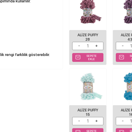
pımında kullanılır.
ALIZE PUFFY
ALIZE
28
4
k rengi farklılık gösterebilir.
SEPETE
S
EKLE
ALIZE PUFFY
ALIZE
15
1
SEPETE
S