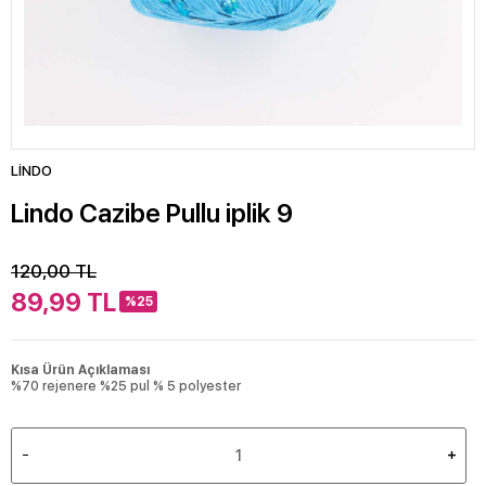
LİNDO
Lindo Cazibe Pullu iplik 9
120,00
TL
89,99
TL
%25
Kısa Ürün Açıklaması
%70 rejenere %25 pul % 5 polyester