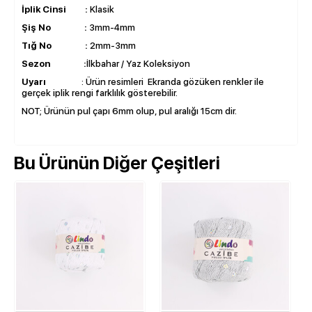
İplik Cinsi :
Klasik
Şiş No :
3mm-4mm
Tığ No :
2mm-3mm
Sezon :
İlkbahar / Yaz Koleksiyon
Uyarı
: Ürün resimleri Ekranda gözüken renkler ile
gerçek iplik rengi farklılık gösterebilir.
NOT; Ürünün pul çapı 6mm olup, pul aralığı 15cm dir.
Bu Ürünün Diğer Çeşitleri