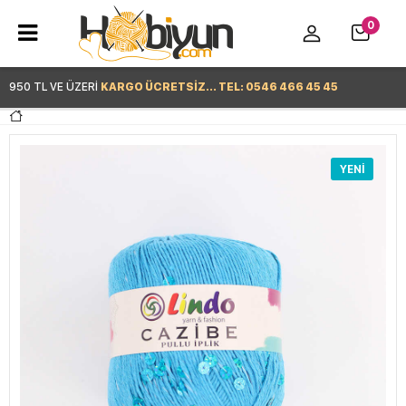
0
950 TL VE ÜZERİ
KARGO ÜCRETSİZ... TEL: 0546 466 45 45
Hemen Alışverişe Başla >
YENI