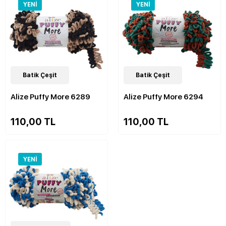
YENI
YENI
48
Batik Çeşit
Çeşit
47
Batik Çeşit
Çeşit
Alize Puffy More 6289
Alize Puffy More 6294
110,00 TL
110,00 TL
YENI