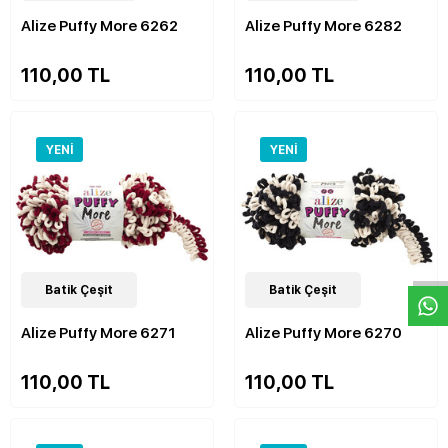
Alize Puffy More 6262
Alize Puffy More 6282
110,00 TL
110,00 TL
YENI
YENI
W
h
a
s
p
p
D
e
s
e
H
a
t
t
48
Batik Çeşit
Çeşit
48
Batik Çeşit
Çeşit
Alize Puffy More 6271
Alize Puffy More 6270
110,00 TL
110,00 TL