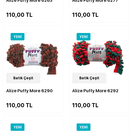
Alize Puffy More 6263
Alize Puffy More 6277
110,00 TL
110,00 TL
YENI
YENI
48
Batik Çeşit
Çeşit
47
Batik Çeşit
Çeşit
Alize Puffy More 6290
Alize Puffy More 6292
110,00 TL
110,00 TL
YENI
YENI