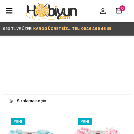
0
950 TL VE ÜZERİ
KARGO ÜCRETSİZ... TEL: 0546 466 45 45
Hemen Alışverişe Başla >
Sıralama seçin
YENI
YENI