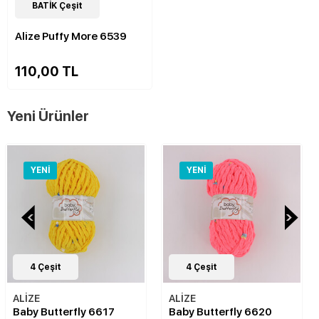
49
BATİK Çeşit
Çeşit
Alize Puffy More 6539
110,00 TL
Yeni Ürünler
YENI
YENI
4
Çeşit
48
Çeşit
ALİZE
ALİZE
Baby Butterfly 6620
Alize Puffy More 6277