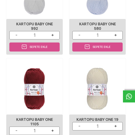
KARTOPU BABY ONE
KARTOPU BABY ONE
992
580
SEPETE EKLE
SEPETE EKLE
W
h
a
s
p
p
D
e
s
e
H
a
t
t
KARTOPU BABY ONE
KARTOPU BABY ONE 19
1105