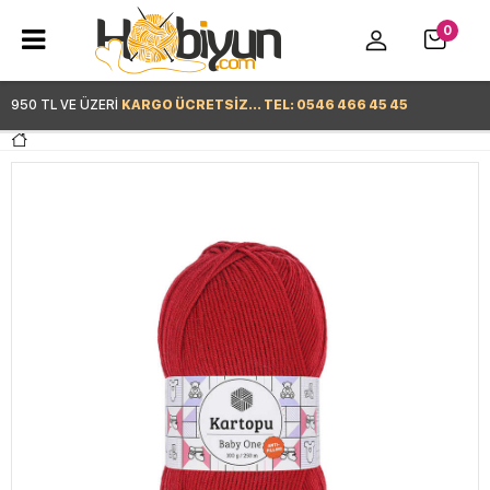
0
950 TL VE ÜZERİ
KARGO ÜCRETSİZ... TEL: 0546 466 45 45
Hemen Alışverişe Başla >