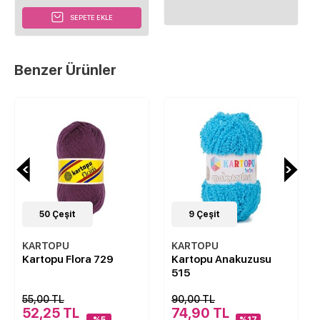
SEPETE EKLE
Benzer Ürünler
50
Çeşit
9
Çeşit
KARTOPU
KARTOPU
Kartopu Flora 729
Kartopu Anakuzusu
515
55,00 TL
90,00 TL
52,25 TL
74,90 TL