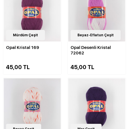
82
Mürdüm Çeşit
Çeşit
17
Beyaz-Eflatun Çeşit
Çeşit
Opal Kristal 169
Opal Desenli Kristal
72062
45,00 TL
45,00 TL