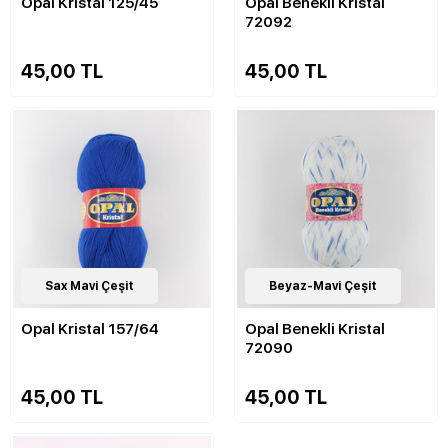
Opal Kristal 125/45
Opal Benekli Kristal
72092
45,00 TL
45,00 TL
82
Sax Mavi Çeşit
Çeşit
11
Beyaz-Mavi Çeşit
Çeşit
Opal Kristal 157/64
Opal Benekli Kristal
72090
45,00 TL
45,00 TL