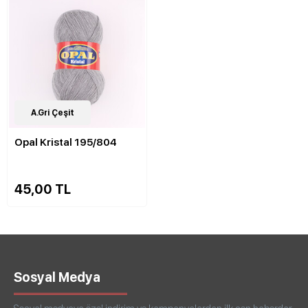
82
A.Gri Çeşit
Çeşit
Opal Kristal 195/804
45,00 TL
Sosyal Medya