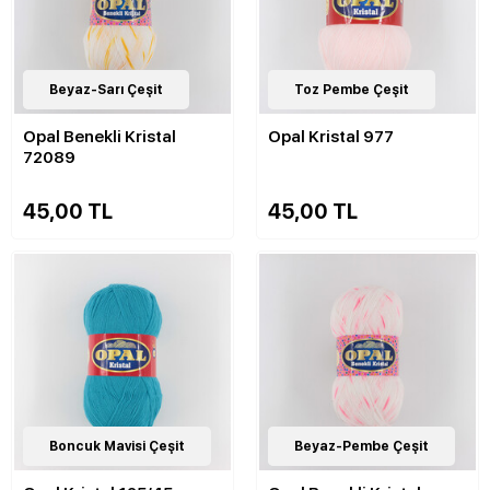
11
Beyaz-Sarı Çeşit
Çeşit
82
Toz Pembe Çeşit
Çeşit
Opal Benekli Kristal
Opal Kristal 977
72089
45,00 TL
45,00 TL
82
Boncuk Mavisi Çeşit
Çeşit
11
Beyaz-Pembe Çeşit
Çeşit