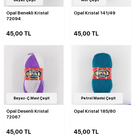
11
Beyaz Çeşit
Çeşit
82
Mor Çeşit
Çeşit
Opal Benekli Kristal
Opal Kristal 141/49
72094
45,00 TL
45,00 TL
17
Beyaz-Ç.Mavi Çeşit
Çeşit
82
Petrol Mavisi Çeşit
Çeşit
Opal Desenli Kristal
Opal Kristal 185/80
72067
45,00 TL
45,00 TL