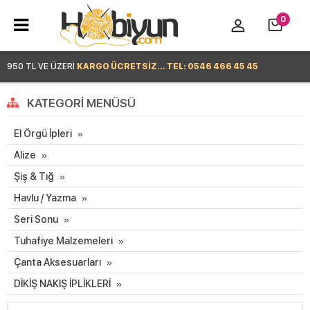
0
950 TL VE ÜZERİ
KARGO ÜCRETSİZ... TEL: 0546 466 45 45
Hemen Alışverişe Başla >
KATEGORI MENÜSÜ
El Örgü İpleri
Alize
Şiş & Tığ
Havlu / Yazma
Seri Sonu
Tuhafiye Malzemeleri
Çanta Aksesuarları
DİKİŞ NAKIŞ İPLİKLERİ