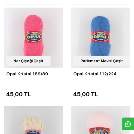
82
Nar Çiçeği Çeşit
Çeşit
82
Parlement Mavisi Çeşit
Çeşit
Opal Kristal 189/89
Opal Kristal 112/224
45,00 TL
45,00 TL
W
h
a
s
p
p
D
e
s
e
H
a
t
t