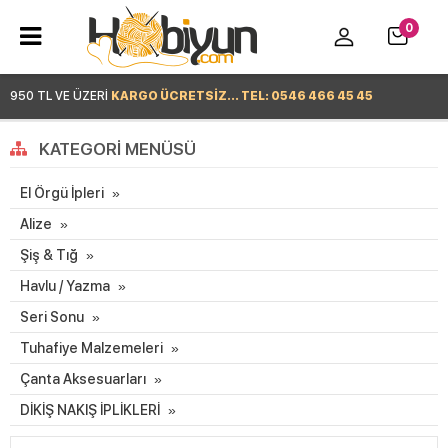
0
950 TL VE ÜZERİ
KARGO ÜCRETSİZ... TEL: 0546 466 45 45
Hemen Alışverişe Başla >
KATEGORI MENÜSÜ
El Örgü İpleri
Alize
Şiş & Tığ
Havlu / Yazma
Seri Sonu
Tuhafiye Malzemeleri
Çanta Aksesuarları
DİKİŞ NAKIŞ İPLİKLERİ