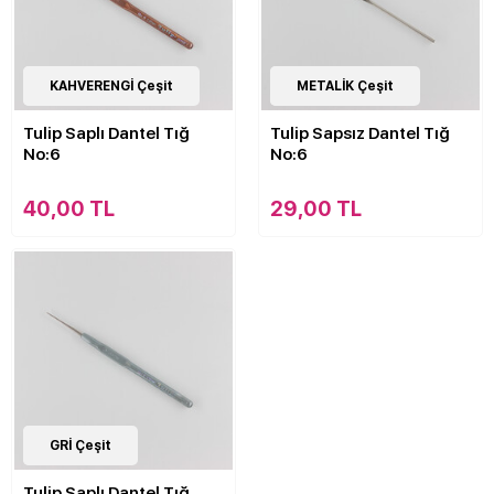
13
KAHVERENGİ Çeşit
Çeşit
15
METALİK Çeşit
Çeşit
Tulip Saplı Dantel Tığ
Tulip Sapsız Dantel Tığ
No:6
No:6
40,00 TL
29,00 TL
13
GRİ Çeşit
Çeşit
Tulip Saplı Dantel Tığ