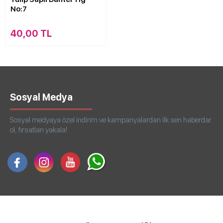
No:7
40,00 TL
Sosyal Medya
Sosyal medyaya özel indirim ve kampanyalardan ilk sen haberdar
ol, fırsatları yakala!