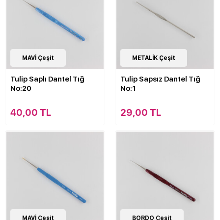
13
MAVİ Çeşit
Çeşit
15
METALİK Çeşit
Çeşit
Tulip Saplı Dantel Tığ
Tulip Sapsız Dantel Tığ
No:20
No:1
40,00 TL
29,00 TL
15
MAVİ Çeşit
Çeşit
13
BORDO Çeşit
Çeşit