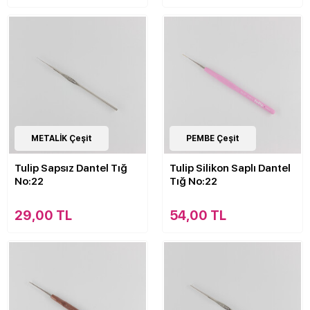
15
METALİK Çeşit
Çeşit
15
PEMBE Çeşit
Çeşit
Tulip Sapsız Dantel Tığ
Tulip Silikon Saplı Dantel
No:22
Tığ No:22
29,00 TL
54,00 TL