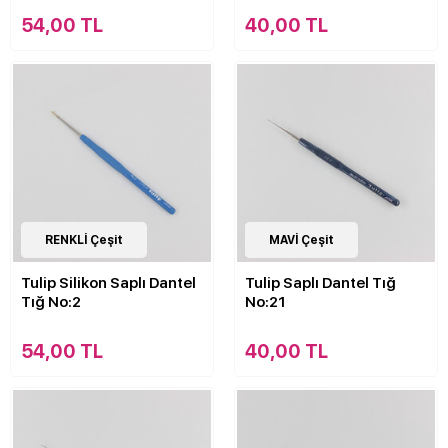
54,00 TL
40,00 TL
15
RENKLİ Çeşit
Çeşit
13
MAVİ Çeşit
Çeşit
Tulip Silikon Saplı Dantel
Tulip Saplı Dantel Tığ
Tığ No:2
No:21
54,00 TL
40,00 TL