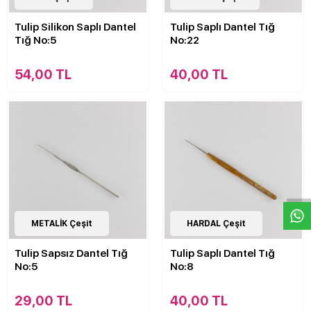
Tulip Silikon Saplı Dantel
Tulip Saplı Dantel Tığ
Tığ No:5
No:22
54,00 TL
40,00 TL
W
h
a
s
p
p
D
e
s
e
H
a
t
t
15
METALİK Çeşit
Çeşit
13
HARDAL Çeşit
Çeşit
Tulip Sapsız Dantel Tığ
Tulip Saplı Dantel Tığ
No:5
No:8
29,00 TL
40,00 TL