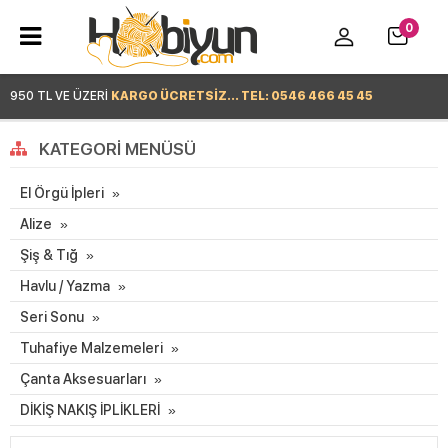
0
950 TL VE ÜZERİ
KARGO ÜCRETSİZ... TEL: 0546 466 45 45
Hemen Alışverişe Başla >
KATEGORI MENÜSÜ
El Örgü İpleri
Alize
Şiş & Tığ
Havlu / Yazma
Seri Sonu
Tuhafiye Malzemeleri
Çanta Aksesuarları
DİKİŞ NAKIŞ İPLİKLERİ