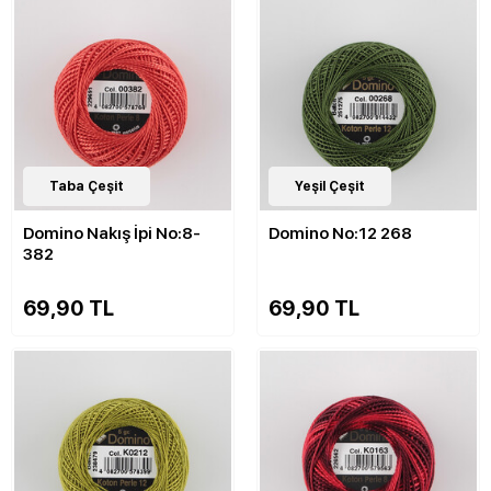
143
Taba Çeşit
Çeşit
143
Yeşil Çeşit
Çeşit
Domino Nakış İpi No:8-
Domino No:12 268
382
69,90 TL
69,90 TL