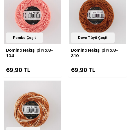
143
Pembe Çeşit
Çeşit
143
Deve Tüyü Çeşit
Çeşit
Domino Nakış İpi No:8-
Domino Nakış İpi No:8-
104
310
69,90 TL
69,90 TL