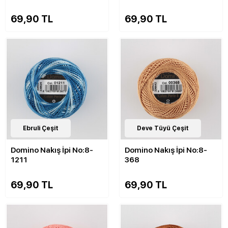
69,90 TL
69,90 TL
143
Ebruli Çeşit
Çeşit
143
Deve Tüyü Çeşit
Çeşit
Domino Nakış İpi No:8-
Domino Nakış İpi No:8-
1211
368
69,90 TL
69,90 TL