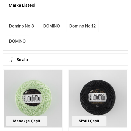
Marka Listesi
Domino No:8
DOMİNO
Domino No:12
DOMİNO
Sırala
143
Menekşe Çeşit
Çeşit
143
SİYAH Çeşit
Çeşit