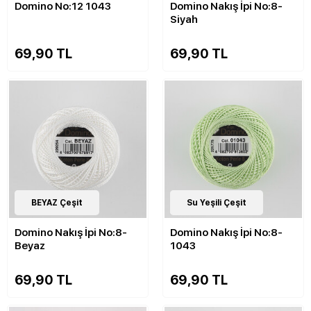
Domino No:12 1043
Domino Nakış İpi No:8-
Siyah
69,90 TL
69,90 TL
143
BEYAZ Çeşit
Çeşit
143
Su Yeşili Çeşit
Çeşit
Domino Nakış İpi No:8-
Domino Nakış İpi No:8-
Beyaz
1043
69,90 TL
69,90 TL