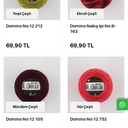
143
Yeşil Çeşit
Çeşit
143
Ebruli Çeşit
Çeşit
Domino No:12 212
Domino Nakış İpi No:8-
163
69,90 TL
69,90 TL
W
h
a
s
p
p
D
e
s
e
H
a
t
t
143
Mürdüm Çeşit
Çeşit
143
Gül Çeşit
Çeşit
Domino No:12 105
Domino No:12 752