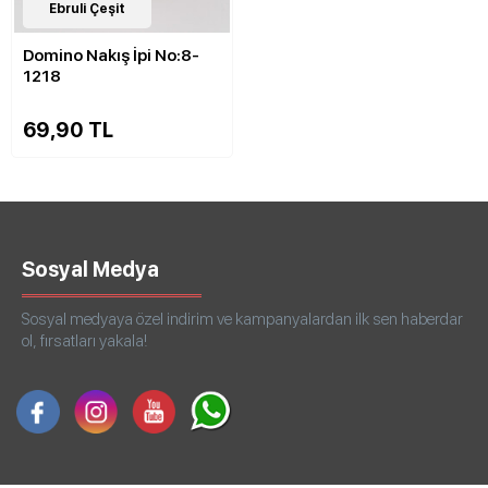
143
Ebruli Çeşit
Çeşit
Domino Nakış İpi No:8-
1218
69,90 TL
Sosyal Medya
Sosyal medyaya özel indirim ve kampanyalardan ilk sen haberdar
ol, fırsatları yakala!