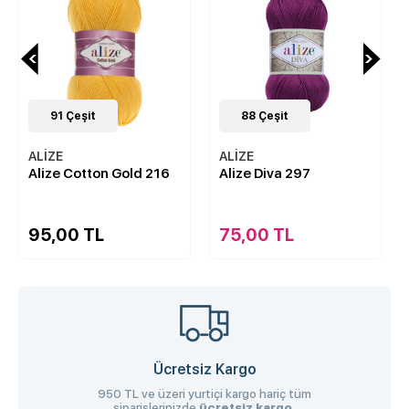
91
Çeşit
88
Çeşit
ALİZE
ALİZE
Alize Cotton Gold 216
Alize Diva 297
95,00 TL
75,00 TL
Ücretsiz Kargo
950 TL ve üzeri yurtiçi kargo hariç tüm
siparişlerinizde
ücretsiz kargo.