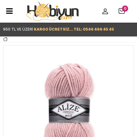
0
950 TL VE ÜZERİ
KARGO ÜCRETSİZ... TEL: 0546 466 45 45
Hemen Alışverişe Başla >