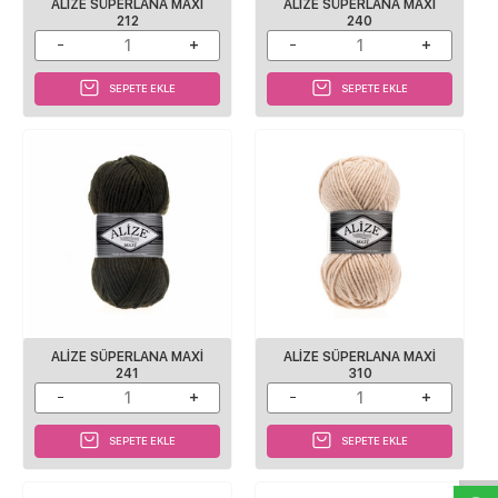
ALİZE SÜPERLANA MAXİ
ALİZE SÜPERLANA MAXİ
212
240
SEPETE EKLE
SEPETE EKLE
ALİZE SÜPERLANA MAXİ
ALİZE SÜPERLANA MAXİ
241
310
W
h
a
s
p
p
D
e
s
e
H
a
t
t
SEPETE EKLE
SEPETE EKLE