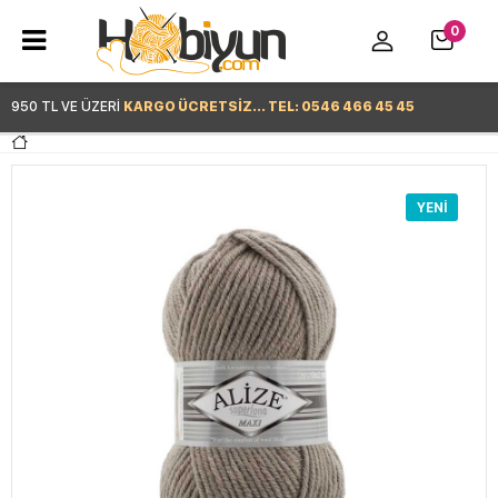
0
950 TL VE ÜZERİ
KARGO ÜCRETSİZ... TEL: 0546 466 45 45
Hemen Alışverişe Başla >
YENI